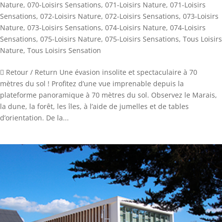
Nature
,
070-Loisirs Sensations
,
071-Loisirs Nature
,
071-Loisirs
Sensations
,
072-Loisirs Nature
,
072-Loisirs Sensations
,
073-Loisirs
Nature
,
073-Loisirs Sensations
,
074-Loisirs Nature
,
074-Loisirs
Sensations
,
075-Loisirs Nature
,
075-Loisirs Sensations
,
Tous Loisirs
Nature
,
Tous Loisirs Sensation
 Retour / Return Une évasion insolite et spectaculaire à 70
mètres du sol ! Profitez d’une vue imprenable depuis la
plateforme panoramique à 70 mètres du sol. Observez le Marais,
la dune, la forêt, les îles, à l’aide de jumelles et de tables
d’orientation. De la...