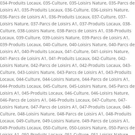
034-Produits Locaux
,
035-Culture
,
035-Loisirs Nature
,
035-Parcs de
Loisirs A1
,
035-Produits Locaux
,
036-Culture
,
036-Loisirs Nature
,
036-Parcs de Loisirs A1
,
036-Produits Locaux
,
037-Culture
,
037-
Loisirs Nature
,
037-Parcs de Loisirs A1
,
037-Produits Locaux
,
038-
Culture
,
038-Loisirs Nature
,
038-Parcs de Loisirs A1
,
038-Produits
Locaux
,
039-Culture
,
039-Loisirs Nature
,
039-Parcs de Loisirs A1
,
039-Produits Locaux
,
040-Culture
,
040-Loisirs Nature
,
040-Parcs de
Loisirs A1
,
040-Produits Locaux
,
041-Culture
,
041-Loisirs Nature
,
041-Parcs de Loisirs A1
,
041-Produits Locaux
,
042-Culture
,
042-
Loisirs Nature
,
042-Parcs de Loisirs A1
,
042-Produits Locaux
,
043-
Culture
,
043-Loisirs Nature
,
043-Parcs de Loisirs A1
,
043-Produits
Locaux
,
044-Culture
,
044-Loisirs Nature
,
044-Parcs de Loisirs A1
,
044-Produits Locaux
,
045-Culture
,
045-Loisirs Nature
,
045-Parcs de
Loisirs A1
,
045-Produits Locaux
,
046-Culture
,
046-Loisirs Nature
,
046-Parcs de Loisirs A1
,
046-Produits Locaux
,
047-Culture
,
047-
Loisirs Nature
,
047-Parcs de Loisirs A1
,
047-Produits Locaux
,
048-
Culture
,
048-Loisirs Nature
,
048-Parcs de Loisirs A1
,
048-Produits
Locaux
,
049-Culture
,
049-Loisirs Nature
,
049-Parcs de Loisirs A1
,
049-Produits Locaux
,
050-Culture
,
050-Loisirs Nature
,
050-Parcs de
Loisirs A1
,
050-Produits Locaux
,
051-Culture
,
051-Loisirs Nature
,