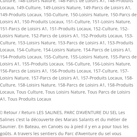
Culture
,
148-Loisirs Nature
,
148-Parcs de Loisirs A1
,
148-Produits
Locaux
,
149-Culture
,
149-Loisirs Nature
,
149-Parcs de Loisirs A1
,
149-Produits Locaux
,
150-Culture
,
150-Loisirs Nature
,
150-Parcs de
Loisirs A1
,
150-Produits Locaux
,
151-Culture
,
151-Loisirs Nature
,
151-Parcs de Loisirs A1
,
151-Produits Locaux
,
152-Culture
,
152-
Loisirs Nature
,
152-Parcs de Loisirs A1
,
152-Produits Locaux
,
153-
Culture
,
153-Loisirs Nature
,
153-Parcs de Loisirs A1
,
153-Produits
Locaux
,
154-Culture
,
154-Loisirs Nature
,
154-Parcs de Loisirs A1
,
154-Produits Locaux
,
155-Culture
,
155-Loisirs Nature
,
155-Parcs de
Loisirs A1
,
155-Produits Locaux
,
156-Culture
,
156-Loisirs Nature
,
156-Parcs de Loisirs A1
,
156-Produits Locaux
,
157-Culture
,
157-
Loisirs Nature
,
157-Parcs de Loisirs A1
,
157-Produits Locaux
,
158-
Culture
,
158-Loisirs Nature
,
158-Parcs de Loisirs A1
,
158-Produits
Locaux
,
Tous Culture
,
Tous Loisirs Nature
,
Tous Parcs de Loisirs
A1
,
Tous Produits Locaux
 Retour / Return LES SALINES, PARC D’AVENTURE DU SEL Les
Salines c’est la découverte des Marais Salants et du métier de
Saunier. En Bateau, en Canoës ou à pied il y en a pour tous les
goûts. A travers les sentiers du Parc d’Aventure du sel vous