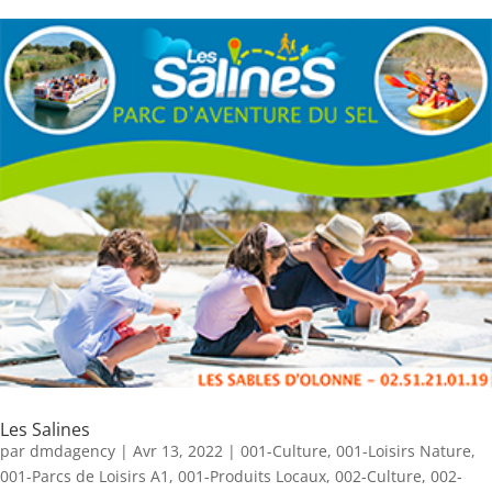
Les Salines
par
dmdagency
|
Avr 13, 2022
|
001-Culture
,
001-Loisirs Nature
,
001-Parcs de Loisirs A1
,
001-Produits Locaux
,
002-Culture
,
002-