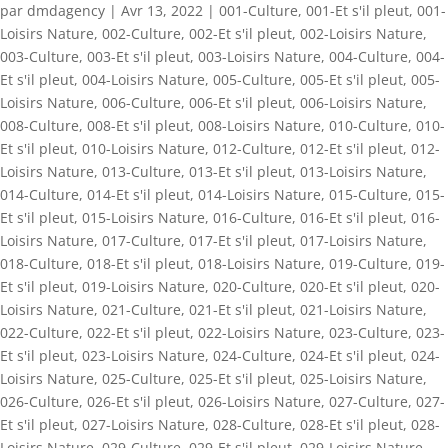
par
dmdagency
|
Avr 13, 2022
|
001-Culture
,
001-Et s'il pleut
,
001-
Loisirs Nature
,
002-Culture
,
002-Et s'il pleut
,
002-Loisirs Nature
,
003-Culture
,
003-Et s'il pleut
,
003-Loisirs Nature
,
004-Culture
,
004-
Et s'il pleut
,
004-Loisirs Nature
,
005-Culture
,
005-Et s'il pleut
,
005-
Loisirs Nature
,
006-Culture
,
006-Et s'il pleut
,
006-Loisirs Nature
,
008-Culture
,
008-Et s'il pleut
,
008-Loisirs Nature
,
010-Culture
,
010-
Et s'il pleut
,
010-Loisirs Nature
,
012-Culture
,
012-Et s'il pleut
,
012-
Loisirs Nature
,
013-Culture
,
013-Et s'il pleut
,
013-Loisirs Nature
,
014-Culture
,
014-Et s'il pleut
,
014-Loisirs Nature
,
015-Culture
,
015-
Et s'il pleut
,
015-Loisirs Nature
,
016-Culture
,
016-Et s'il pleut
,
016-
Loisirs Nature
,
017-Culture
,
017-Et s'il pleut
,
017-Loisirs Nature
,
018-Culture
,
018-Et s'il pleut
,
018-Loisirs Nature
,
019-Culture
,
019-
Et s'il pleut
,
019-Loisirs Nature
,
020-Culture
,
020-Et s'il pleut
,
020-
Loisirs Nature
,
021-Culture
,
021-Et s'il pleut
,
021-Loisirs Nature
,
022-Culture
,
022-Et s'il pleut
,
022-Loisirs Nature
,
023-Culture
,
023-
Et s'il pleut
,
023-Loisirs Nature
,
024-Culture
,
024-Et s'il pleut
,
024-
Loisirs Nature
,
025-Culture
,
025-Et s'il pleut
,
025-Loisirs Nature
,
026-Culture
,
026-Et s'il pleut
,
026-Loisirs Nature
,
027-Culture
,
027-
Et s'il pleut
,
027-Loisirs Nature
,
028-Culture
,
028-Et s'il pleut
,
028-
Loisirs Nature
,
029-Culture
,
029-Et s'il pleut
,
029-Loisirs Nature
,