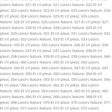
Loisirs Nature
,
021-Et s'il pleut
,
021-Loisirs Nature
,
022-Et s'il
pleut
,
022-Loisirs Nature
,
023-Et s'il pleut
,
023-Loisirs Nature
,
024-
Et s'il pleut
,
024-Loisirs Nature
,
025-Et s'il pleut
,
025-Loisirs
Nature
,
026-Et s'il pleut
,
026-Loisirs Nature
,
027-Et s'il pleut
,
027-
Loisirs Nature
,
028-Et s'il pleut
,
028-Loisirs Nature
,
029-Et s'il
pleut
,
029-Loisirs Nature
,
031-Et s'il pleut
,
031-Loisirs Nature
,
032-
Et s'il pleut
,
032-Loisirs Nature
,
033-Et s'il pleut
,
033-Loisirs
Nature
,
035-Et s'il pleut
,
035-Loisirs Nature
,
036-Et s'il pleut
,
036-
Loisirs Nature
,
037-Et s'il pleut
,
037-Loisirs Nature
,
038-Et s'il
pleut
,
038-Loisirs Nature
,
039-Et s'il pleut
,
039-Loisirs Nature
,
040-
Et s'il pleut
,
040-Loisirs Nature
,
042-Et s'il pleut
,
042-Loisirs
Nature
,
043-Et s'il pleut
,
043-Loisirs Nature
,
047-Et s'il pleut
,
047-
Loisirs Nature
,
050-Et s'il pleut
,
050-Loisirs Nature
,
054-Et s'il
pleut
,
054-Loisirs Nature
,
055-Et s'il pleut
,
055-Loisirs Nature
,
056-
Et s'il pleut
,
056-Loisirs Nature
,
062-Et s'il pleut
,
062-Loisirs
Nature
,
063-Et s'il pleut
,
063-Loisirs Nature
,
065-Et s'il pleut
,
065-
Loisirs Nature
,
066-Et s'il pleut
,
066-Loisirs Nature
,
068-Et s'il
pleut
,
068-Loisirs Nature
,
070-Et s'il pleut
,
070-Loisirs Nature
,
071-
Et s'il pleut
,
071-Loisirs Nature
,
072-Et s'il pleut
,
072-Loisirs