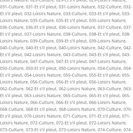
031-Culture
,
031-Et s'il pleut
,
031-Loisirs Nature
,
032-Culture
,
032-
Et s'il pleut
,
032-Loisirs Nature
,
033-Culture
,
033-Et s'il pleut
,
033-
Loisirs Nature
,
035-Culture
,
035-Et s'il pleut
,
035-Loisirs Nature
,
036-Culture
,
036-Et s'il pleut
,
036-Loisirs Nature
,
037-Culture
,
037-
Et s'il pleut
,
037-Loisirs Nature
,
038-Culture
,
038-Et s'il pleut
,
038-
Loisirs Nature
,
039-Culture
,
039-Et s'il pleut
,
039-Loisirs Nature
,
040-Culture
,
040-Et s'il pleut
,
040-Loisirs Nature
,
042-Culture
,
042-
Et s'il pleut
,
042-Loisirs Nature
,
043-Culture
,
043-Et s'il pleut
,
043-
Loisirs Nature
,
047-Culture
,
047-Et s'il pleut
,
047-Loisirs Nature
,
050-Culture
,
050-Et s'il pleut
,
050-Loisirs Nature
,
054-Culture
,
054-
Et s'il pleut
,
054-Loisirs Nature
,
055-Culture
,
055-Et s'il pleut
,
055-
Loisirs Nature
,
056-Culture
,
056-Et s'il pleut
,
056-Loisirs Nature
,
062-Culture
,
062-Et s'il pleut
,
062-Loisirs Nature
,
063-Culture
,
063-
Et s'il pleut
,
063-Loisirs Nature
,
065-Culture
,
065-Et s'il pleut
,
065-
Loisirs Nature
,
066-Culture
,
066-Et s'il pleut
,
066-Loisirs Nature
,
068-Culture
,
068-Et s'il pleut
,
068-Loisirs Nature
,
070-Culture
,
070-
Et s'il pleut
,
070-Loisirs Nature
,
071-Culture
,
071-Et s'il pleut
,
071-
Loisirs Nature
,
072-Culture
,
072-Et s'il pleut
,
072-Loisirs Nature
,
073-Culture
,
073-Et s'il pleut
,
073-Loisirs Nature
,
074-Culture
,
074-