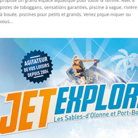
propose un grand espace aquatique pour toute la famille. Avec 8
pistes de toboggans, sensations garanties, piscine à vague, rivière
à bouée, piscines pour petits et grands. Venez pique-niquer ou
vous...