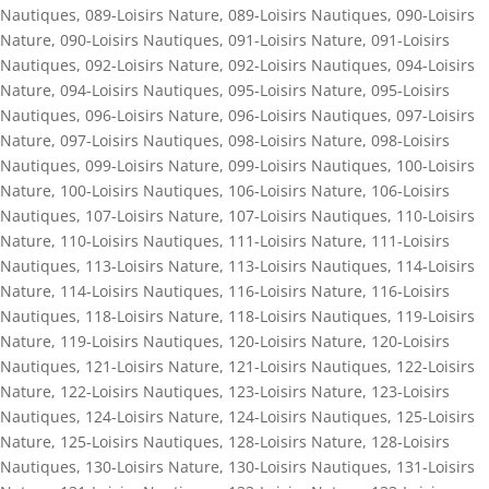
Nautiques
,
089-Loisirs Nature
,
089-Loisirs Nautiques
,
090-Loisirs
Nature
,
090-Loisirs Nautiques
,
091-Loisirs Nature
,
091-Loisirs
Nautiques
,
092-Loisirs Nature
,
092-Loisirs Nautiques
,
094-Loisirs
Nature
,
094-Loisirs Nautiques
,
095-Loisirs Nature
,
095-Loisirs
Nautiques
,
096-Loisirs Nature
,
096-Loisirs Nautiques
,
097-Loisirs
Nature
,
097-Loisirs Nautiques
,
098-Loisirs Nature
,
098-Loisirs
Nautiques
,
099-Loisirs Nature
,
099-Loisirs Nautiques
,
100-Loisirs
Nature
,
100-Loisirs Nautiques
,
106-Loisirs Nature
,
106-Loisirs
Nautiques
,
107-Loisirs Nature
,
107-Loisirs Nautiques
,
110-Loisirs
Nature
,
110-Loisirs Nautiques
,
111-Loisirs Nature
,
111-Loisirs
Nautiques
,
113-Loisirs Nature
,
113-Loisirs Nautiques
,
114-Loisirs
Nature
,
114-Loisirs Nautiques
,
116-Loisirs Nature
,
116-Loisirs
Nautiques
,
118-Loisirs Nature
,
118-Loisirs Nautiques
,
119-Loisirs
Nature
,
119-Loisirs Nautiques
,
120-Loisirs Nature
,
120-Loisirs
Nautiques
,
121-Loisirs Nature
,
121-Loisirs Nautiques
,
122-Loisirs
Nature
,
122-Loisirs Nautiques
,
123-Loisirs Nature
,
123-Loisirs
Nautiques
,
124-Loisirs Nature
,
124-Loisirs Nautiques
,
125-Loisirs
Nature
,
125-Loisirs Nautiques
,
128-Loisirs Nature
,
128-Loisirs
Nautiques
,
130-Loisirs Nature
,
130-Loisirs Nautiques
,
131-Loisirs