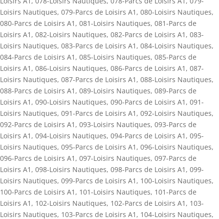
Loisirs A1
,
078-Loisirs Nautiques
,
078-Parcs de Loisirs A1
,
079-
Loisirs Nautiques
,
079-Parcs de Loisirs A1
,
080-Loisirs Nautiques
,
080-Parcs de Loisirs A1
,
081-Loisirs Nautiques
,
081-Parcs de
Loisirs A1
,
082-Loisirs Nautiques
,
082-Parcs de Loisirs A1
,
083-
Loisirs Nautiques
,
083-Parcs de Loisirs A1
,
084-Loisirs Nautiques
,
084-Parcs de Loisirs A1
,
085-Loisirs Nautiques
,
085-Parcs de
Loisirs A1
,
086-Loisirs Nautiques
,
086-Parcs de Loisirs A1
,
087-
Loisirs Nautiques
,
087-Parcs de Loisirs A1
,
088-Loisirs Nautiques
,
088-Parcs de Loisirs A1
,
089-Loisirs Nautiques
,
089-Parcs de
Loisirs A1
,
090-Loisirs Nautiques
,
090-Parcs de Loisirs A1
,
091-
Loisirs Nautiques
,
091-Parcs de Loisirs A1
,
092-Loisirs Nautiques
,
092-Parcs de Loisirs A1
,
093-Loisirs Nautiques
,
093-Parcs de
Loisirs A1
,
094-Loisirs Nautiques
,
094-Parcs de Loisirs A1
,
095-
Loisirs Nautiques
,
095-Parcs de Loisirs A1
,
096-Loisirs Nautiques
,
096-Parcs de Loisirs A1
,
097-Loisirs Nautiques
,
097-Parcs de
Loisirs A1
,
098-Loisirs Nautiques
,
098-Parcs de Loisirs A1
,
099-
Loisirs Nautiques
,
099-Parcs de Loisirs A1
,
100-Loisirs Nautiques
,
100-Parcs de Loisirs A1
,
101-Loisirs Nautiques
,
101-Parcs de
Loisirs A1
,
102-Loisirs Nautiques
,
102-Parcs de Loisirs A1
,
103-
Loisirs Nautiques
,
103-Parcs de Loisirs A1
,
104-Loisirs Nautiques
,