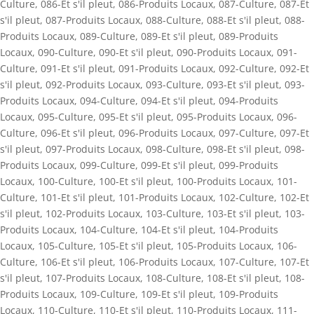
Culture
,
086-Et s'il pleut
,
086-Produits Locaux
,
087-Culture
,
087-Et
s'il pleut
,
087-Produits Locaux
,
088-Culture
,
088-Et s'il pleut
,
088-
Produits Locaux
,
089-Culture
,
089-Et s'il pleut
,
089-Produits
Locaux
,
090-Culture
,
090-Et s'il pleut
,
090-Produits Locaux
,
091-
Culture
,
091-Et s'il pleut
,
091-Produits Locaux
,
092-Culture
,
092-Et
s'il pleut
,
092-Produits Locaux
,
093-Culture
,
093-Et s'il pleut
,
093-
Produits Locaux
,
094-Culture
,
094-Et s'il pleut
,
094-Produits
Locaux
,
095-Culture
,
095-Et s'il pleut
,
095-Produits Locaux
,
096-
Culture
,
096-Et s'il pleut
,
096-Produits Locaux
,
097-Culture
,
097-Et
s'il pleut
,
097-Produits Locaux
,
098-Culture
,
098-Et s'il pleut
,
098-
Produits Locaux
,
099-Culture
,
099-Et s'il pleut
,
099-Produits
Locaux
,
100-Culture
,
100-Et s'il pleut
,
100-Produits Locaux
,
101-
Culture
,
101-Et s'il pleut
,
101-Produits Locaux
,
102-Culture
,
102-Et
s'il pleut
,
102-Produits Locaux
,
103-Culture
,
103-Et s'il pleut
,
103-
Produits Locaux
,
104-Culture
,
104-Et s'il pleut
,
104-Produits
Locaux
,
105-Culture
,
105-Et s'il pleut
,
105-Produits Locaux
,
106-
Culture
,
106-Et s'il pleut
,
106-Produits Locaux
,
107-Culture
,
107-Et
s'il pleut
,
107-Produits Locaux
,
108-Culture
,
108-Et s'il pleut
,
108-
Produits Locaux
,
109-Culture
,
109-Et s'il pleut
,
109-Produits
Locaux
,
110-Culture
,
110-Et s'il pleut
,
110-Produits Locaux
,
111-