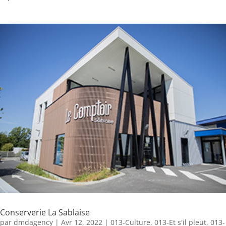
Conserverie La Sablaise
par
dmdagency
|
Avr 12, 2022
|
013-Culture
,
013-Et s'il pleut
,
013-