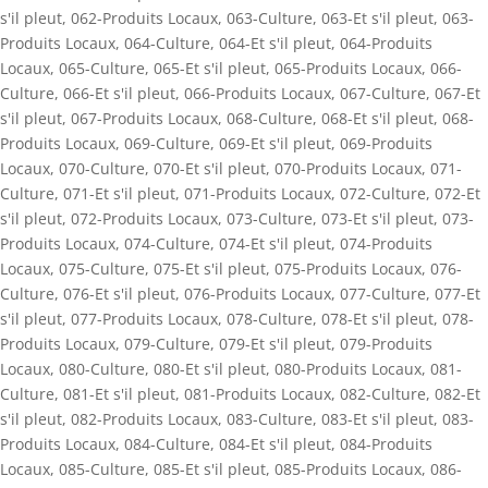
s'il pleut
,
062-Produits Locaux
,
063-Culture
,
063-Et s'il pleut
,
063-
Produits Locaux
,
064-Culture
,
064-Et s'il pleut
,
064-Produits
Locaux
,
065-Culture
,
065-Et s'il pleut
,
065-Produits Locaux
,
066-
Culture
,
066-Et s'il pleut
,
066-Produits Locaux
,
067-Culture
,
067-Et
s'il pleut
,
067-Produits Locaux
,
068-Culture
,
068-Et s'il pleut
,
068-
Produits Locaux
,
069-Culture
,
069-Et s'il pleut
,
069-Produits
Locaux
,
070-Culture
,
070-Et s'il pleut
,
070-Produits Locaux
,
071-
Culture
,
071-Et s'il pleut
,
071-Produits Locaux
,
072-Culture
,
072-Et
s'il pleut
,
072-Produits Locaux
,
073-Culture
,
073-Et s'il pleut
,
073-
Produits Locaux
,
074-Culture
,
074-Et s'il pleut
,
074-Produits
Locaux
,
075-Culture
,
075-Et s'il pleut
,
075-Produits Locaux
,
076-
Culture
,
076-Et s'il pleut
,
076-Produits Locaux
,
077-Culture
,
077-Et
s'il pleut
,
077-Produits Locaux
,
078-Culture
,
078-Et s'il pleut
,
078-
Produits Locaux
,
079-Culture
,
079-Et s'il pleut
,
079-Produits
Locaux
,
080-Culture
,
080-Et s'il pleut
,
080-Produits Locaux
,
081-
Culture
,
081-Et s'il pleut
,
081-Produits Locaux
,
082-Culture
,
082-Et
s'il pleut
,
082-Produits Locaux
,
083-Culture
,
083-Et s'il pleut
,
083-
Produits Locaux
,
084-Culture
,
084-Et s'il pleut
,
084-Produits
Locaux
,
085-Culture
,
085-Et s'il pleut
,
085-Produits Locaux
,
086-