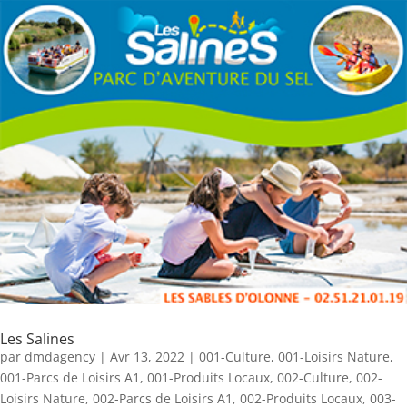
Les Salines
par
dmdagency
|
Avr 13, 2022
|
001-Culture
,
001-Loisirs Nature
,
001-Parcs de Loisirs A1
,
001-Produits Locaux
,
002-Culture
,
002-
Loisirs Nature
,
002-Parcs de Loisirs A1
,
002-Produits Locaux
,
003-