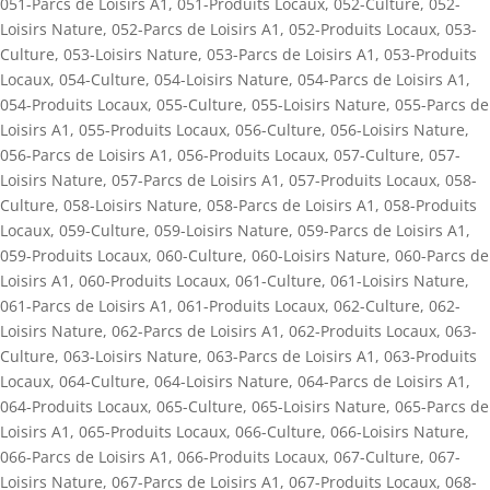
051-Parcs de Loisirs A1
,
051-Produits Locaux
,
052-Culture
,
052-
Loisirs Nature
,
052-Parcs de Loisirs A1
,
052-Produits Locaux
,
053-
Culture
,
053-Loisirs Nature
,
053-Parcs de Loisirs A1
,
053-Produits
Locaux
,
054-Culture
,
054-Loisirs Nature
,
054-Parcs de Loisirs A1
,
054-Produits Locaux
,
055-Culture
,
055-Loisirs Nature
,
055-Parcs de
Loisirs A1
,
055-Produits Locaux
,
056-Culture
,
056-Loisirs Nature
,
056-Parcs de Loisirs A1
,
056-Produits Locaux
,
057-Culture
,
057-
Loisirs Nature
,
057-Parcs de Loisirs A1
,
057-Produits Locaux
,
058-
Culture
,
058-Loisirs Nature
,
058-Parcs de Loisirs A1
,
058-Produits
Locaux
,
059-Culture
,
059-Loisirs Nature
,
059-Parcs de Loisirs A1
,
059-Produits Locaux
,
060-Culture
,
060-Loisirs Nature
,
060-Parcs de
Loisirs A1
,
060-Produits Locaux
,
061-Culture
,
061-Loisirs Nature
,
061-Parcs de Loisirs A1
,
061-Produits Locaux
,
062-Culture
,
062-
Loisirs Nature
,
062-Parcs de Loisirs A1
,
062-Produits Locaux
,
063-
Culture
,
063-Loisirs Nature
,
063-Parcs de Loisirs A1
,
063-Produits
Locaux
,
064-Culture
,
064-Loisirs Nature
,
064-Parcs de Loisirs A1
,
064-Produits Locaux
,
065-Culture
,
065-Loisirs Nature
,
065-Parcs de
Loisirs A1
,
065-Produits Locaux
,
066-Culture
,
066-Loisirs Nature
,
066-Parcs de Loisirs A1
,
066-Produits Locaux
,
067-Culture
,
067-
Loisirs Nature
,
067-Parcs de Loisirs A1
,
067-Produits Locaux
,
068-