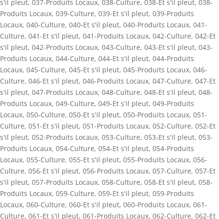
s'il pleut
,
037-Produits Locaux
,
038-Culture
,
038-Et s'il pleut
,
038-
Produits Locaux
,
039-Culture
,
039-Et s'il pleut
,
039-Produits
Locaux
,
040-Culture
,
040-Et s'il pleut
,
040-Produits Locaux
,
041-
Culture
,
041-Et s'il pleut
,
041-Produits Locaux
,
042-Culture
,
042-Et
s'il pleut
,
042-Produits Locaux
,
043-Culture
,
043-Et s'il pleut
,
043-
Produits Locaux
,
044-Culture
,
044-Et s'il pleut
,
044-Produits
Locaux
,
045-Culture
,
045-Et s'il pleut
,
045-Produits Locaux
,
046-
Culture
,
046-Et s'il pleut
,
046-Produits Locaux
,
047-Culture
,
047-Et
s'il pleut
,
047-Produits Locaux
,
048-Culture
,
048-Et s'il pleut
,
048-
Produits Locaux
,
049-Culture
,
049-Et s'il pleut
,
049-Produits
Locaux
,
050-Culture
,
050-Et s'il pleut
,
050-Produits Locaux
,
051-
Culture
,
051-Et s'il pleut
,
051-Produits Locaux
,
052-Culture
,
052-Et
s'il pleut
,
052-Produits Locaux
,
053-Culture
,
053-Et s'il pleut
,
053-
Produits Locaux
,
054-Culture
,
054-Et s'il pleut
,
054-Produits
Locaux
,
055-Culture
,
055-Et s'il pleut
,
055-Produits Locaux
,
056-
Culture
,
056-Et s'il pleut
,
056-Produits Locaux
,
057-Culture
,
057-Et
s'il pleut
,
057-Produits Locaux
,
058-Culture
,
058-Et s'il pleut
,
058-
Produits Locaux
,
059-Culture
,
059-Et s'il pleut
,
059-Produits
Locaux
,
060-Culture
,
060-Et s'il pleut
,
060-Produits Locaux
,
061-
Culture
,
061-Et s'il pleut
,
061-Produits Locaux
,
062-Culture
,
062-Et