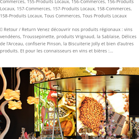
Commerces
,
155-Produits Locaux
,
156-Commerces
,
156-Produits
Locaux
,
157-Commerces
,
157-Produits Locaux
,
158-Commerces
,
158-Produits Locaux
,
Tous Commerces
,
Tous Produits Locaux
 Retour / Return Venez découvrir nos produits régionaux : vins
vendéens, Troussepinette, produits Vrignaud, la Sablaise, Délices
de l’Arceau, confiserie Pinson, la Biscuiterie Jolly et bien d’autres
produits. Et pour les connaisseurs en vins et bières :...