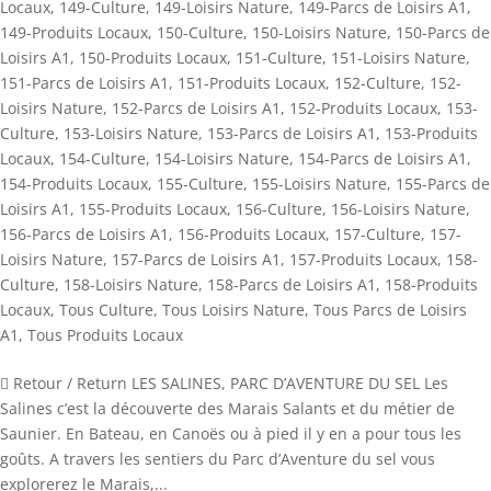
Locaux
,
149-Culture
,
149-Loisirs Nature
,
149-Parcs de Loisirs A1
,
149-Produits Locaux
,
150-Culture
,
150-Loisirs Nature
,
150-Parcs de
Loisirs A1
,
150-Produits Locaux
,
151-Culture
,
151-Loisirs Nature
,
151-Parcs de Loisirs A1
,
151-Produits Locaux
,
152-Culture
,
152-
Loisirs Nature
,
152-Parcs de Loisirs A1
,
152-Produits Locaux
,
153-
Culture
,
153-Loisirs Nature
,
153-Parcs de Loisirs A1
,
153-Produits
Locaux
,
154-Culture
,
154-Loisirs Nature
,
154-Parcs de Loisirs A1
,
154-Produits Locaux
,
155-Culture
,
155-Loisirs Nature
,
155-Parcs de
Loisirs A1
,
155-Produits Locaux
,
156-Culture
,
156-Loisirs Nature
,
156-Parcs de Loisirs A1
,
156-Produits Locaux
,
157-Culture
,
157-
Loisirs Nature
,
157-Parcs de Loisirs A1
,
157-Produits Locaux
,
158-
Culture
,
158-Loisirs Nature
,
158-Parcs de Loisirs A1
,
158-Produits
Locaux
,
Tous Culture
,
Tous Loisirs Nature
,
Tous Parcs de Loisirs
A1
,
Tous Produits Locaux
 Retour / Return LES SALINES, PARC D’AVENTURE DU SEL Les
Salines c’est la découverte des Marais Salants et du métier de
Saunier. En Bateau, en Canoës ou à pied il y en a pour tous les
goûts. A travers les sentiers du Parc d’Aventure du sel vous
explorerez le Marais,...