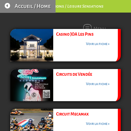

Accueil / Home
Loisirs Sensations /
Leisure Sensations
Menu
Casino JOA Les Pins
Voir la fiche »
Circuits de Vendée
Voir la fiche »
Circuit Mecamax
Voir la fiche »