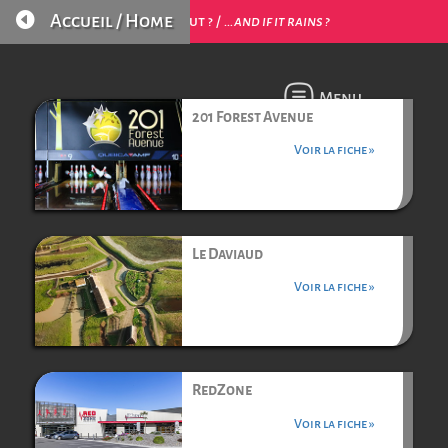

Accueil / Home
…et s’il pleut ? /
…and if it rains ?
Menu
201 Forest Avenue
Voir la fiche »
Le Daviaud
Voir la fiche »
RedZone
Voir la fiche »