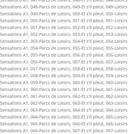
Sensations A1
,
048-Parcs de Loisirs
,
049-Et s'il pleut
,
049-Loisirs
Sensations A1
,
049-Parcs de Loisirs
,
050-Et s'il pleut
,
050-Loisirs
Sensations A1
,
050-Parcs de Loisirs
,
051-Et s'il pleut
,
051-Loisirs
Sensations A1
,
051-Parcs de Loisirs
,
052-Et s'il pleut
,
052-Loisirs
Sensations A1
,
052-Parcs de Loisirs
,
053-Et s'il pleut
,
053-Loisirs
Sensations A1
,
053-Parcs de Loisirs
,
054-Et s'il pleut
,
054-Loisirs
Sensations A1
,
054-Parcs de Loisirs
,
055-Et s'il pleut
,
055-Loisirs
Sensations A1
,
055-Parcs de Loisirs
,
056-Et s'il pleut
,
056-Loisirs
Sensations A1
,
056-Parcs de Loisirs
,
057-Et s'il pleut
,
057-Loisirs
Sensations A1
,
057-Parcs de Loisirs
,
058-Et s'il pleut
,
058-Loisirs
Sensations A1
,
058-Parcs de Loisirs
,
059-Et s'il pleut
,
059-Loisirs
Sensations A1
,
059-Parcs de Loisirs
,
060-Et s'il pleut
,
060-Loisirs
Sensations A1
,
060-Parcs de Loisirs
,
061-Et s'il pleut
,
061-Loisirs
Sensations A1
,
061-Parcs de Loisirs
,
062-Et s'il pleut
,
062-Loisirs
Sensations A1
,
062-Parcs de Loisirs
,
063-Et s'il pleut
,
063-Loisirs
Sensations A1
,
063-Parcs de Loisirs
,
064-Et s'il pleut
,
064-Loisirs
Sensations A1
,
064-Parcs de Loisirs
,
065-Et s'il pleut
,
065-Loisirs
Sensations A1
,
065-Parcs de Loisirs
,
066-Et s'il pleut
,
066-Loisirs
Sensations A1
,
066-Parcs de Loisirs
,
067-Et s'il pleut
,
067-Loisirs