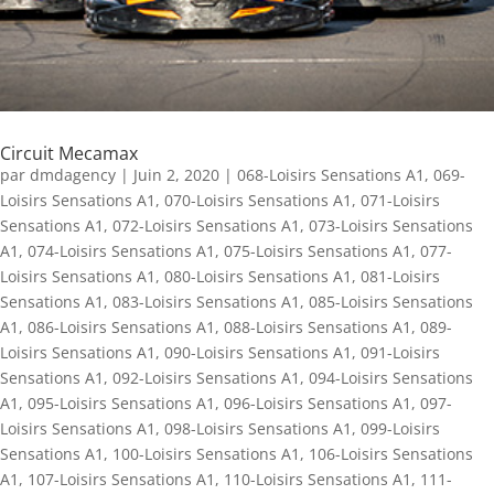
Circuit Mecamax
par
dmdagency
|
Juin 2, 2020
|
068-Loisirs Sensations A1
,
069-
Loisirs Sensations A1
,
070-Loisirs Sensations A1
,
071-Loisirs
Sensations A1
,
072-Loisirs Sensations A1
,
073-Loisirs Sensations
A1
,
074-Loisirs Sensations A1
,
075-Loisirs Sensations A1
,
077-
Loisirs Sensations A1
,
080-Loisirs Sensations A1
,
081-Loisirs
Sensations A1
,
083-Loisirs Sensations A1
,
085-Loisirs Sensations
A1
,
086-Loisirs Sensations A1
,
088-Loisirs Sensations A1
,
089-
Loisirs Sensations A1
,
090-Loisirs Sensations A1
,
091-Loisirs
Sensations A1
,
092-Loisirs Sensations A1
,
094-Loisirs Sensations
A1
,
095-Loisirs Sensations A1
,
096-Loisirs Sensations A1
,
097-
Loisirs Sensations A1
,
098-Loisirs Sensations A1
,
099-Loisirs
Sensations A1
,
100-Loisirs Sensations A1
,
106-Loisirs Sensations
A1
,
107-Loisirs Sensations A1
,
110-Loisirs Sensations A1
,
111-