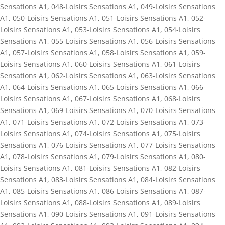
Sensations A1
,
048-Loisirs Sensations A1
,
049-Loisirs Sensations
A1
,
050-Loisirs Sensations A1
,
051-Loisirs Sensations A1
,
052-
Loisirs Sensations A1
,
053-Loisirs Sensations A1
,
054-Loisirs
Sensations A1
,
055-Loisirs Sensations A1
,
056-Loisirs Sensations
A1
,
057-Loisirs Sensations A1
,
058-Loisirs Sensations A1
,
059-
Loisirs Sensations A1
,
060-Loisirs Sensations A1
,
061-Loisirs
Sensations A1
,
062-Loisirs Sensations A1
,
063-Loisirs Sensations
A1
,
064-Loisirs Sensations A1
,
065-Loisirs Sensations A1
,
066-
Loisirs Sensations A1
,
067-Loisirs Sensations A1
,
068-Loisirs
Sensations A1
,
069-Loisirs Sensations A1
,
070-Loisirs Sensations
A1
,
071-Loisirs Sensations A1
,
072-Loisirs Sensations A1
,
073-
Loisirs Sensations A1
,
074-Loisirs Sensations A1
,
075-Loisirs
Sensations A1
,
076-Loisirs Sensations A1
,
077-Loisirs Sensations
A1
,
078-Loisirs Sensations A1
,
079-Loisirs Sensations A1
,
080-
Loisirs Sensations A1
,
081-Loisirs Sensations A1
,
082-Loisirs
Sensations A1
,
083-Loisirs Sensations A1
,
084-Loisirs Sensations
A1
,
085-Loisirs Sensations A1
,
086-Loisirs Sensations A1
,
087-
Loisirs Sensations A1
,
088-Loisirs Sensations A1
,
089-Loisirs
Sensations A1
,
090-Loisirs Sensations A1
,
091-Loisirs Sensations