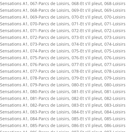
Sensations A1
,
067-Parcs de Loisirs
,
068-Et s'il pleut
,
068-Loisirs
Sensations A1
,
068-Parcs de Loisirs
,
069-Et s'il pleut
,
069-Loisirs
Sensations A1
,
069-Parcs de Loisirs
,
070-Et s'il pleut
,
070-Loisirs
Sensations A1
,
070-Parcs de Loisirs
,
071-Et s'il pleut
,
071-Loisirs
Sensations A1
,
071-Parcs de Loisirs
,
072-Et s'il pleut
,
072-Loisirs
Sensations A1
,
072-Parcs de Loisirs
,
073-Et s'il pleut
,
073-Loisirs
Sensations A1
,
073-Parcs de Loisirs
,
074-Et s'il pleut
,
074-Loisirs
Sensations A1
,
074-Parcs de Loisirs
,
075-Et s'il pleut
,
075-Loisirs
Sensations A1
,
075-Parcs de Loisirs
,
076-Et s'il pleut
,
076-Loisirs
Sensations A1
,
076-Parcs de Loisirs
,
077-Et s'il pleut
,
077-Loisirs
Sensations A1
,
077-Parcs de Loisirs
,
078-Et s'il pleut
,
078-Loisirs
Sensations A1
,
078-Parcs de Loisirs
,
079-Et s'il pleut
,
079-Loisirs
Sensations A1
,
079-Parcs de Loisirs
,
080-Et s'il pleut
,
080-Loisirs
Sensations A1
,
080-Parcs de Loisirs
,
081-Et s'il pleut
,
081-Loisirs
Sensations A1
,
081-Parcs de Loisirs
,
082-Et s'il pleut
,
082-Loisirs
Sensations A1
,
082-Parcs de Loisirs
,
083-Et s'il pleut
,
083-Loisirs
Sensations A1
,
083-Parcs de Loisirs
,
084-Et s'il pleut
,
084-Loisirs
Sensations A1
,
084-Parcs de Loisirs
,
085-Et s'il pleut
,
085-Loisirs
Sensations A1
,
085-Parcs de Loisirs
,
086-Et s'il pleut
,
086-Loisirs