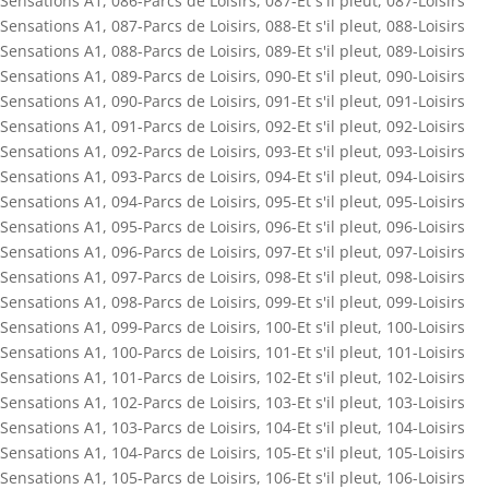
Sensations A1
,
086-Parcs de Loisirs
,
087-Et s'il pleut
,
087-Loisirs
Sensations A1
,
087-Parcs de Loisirs
,
088-Et s'il pleut
,
088-Loisirs
Sensations A1
,
088-Parcs de Loisirs
,
089-Et s'il pleut
,
089-Loisirs
Sensations A1
,
089-Parcs de Loisirs
,
090-Et s'il pleut
,
090-Loisirs
Sensations A1
,
090-Parcs de Loisirs
,
091-Et s'il pleut
,
091-Loisirs
Sensations A1
,
091-Parcs de Loisirs
,
092-Et s'il pleut
,
092-Loisirs
Sensations A1
,
092-Parcs de Loisirs
,
093-Et s'il pleut
,
093-Loisirs
Sensations A1
,
093-Parcs de Loisirs
,
094-Et s'il pleut
,
094-Loisirs
Sensations A1
,
094-Parcs de Loisirs
,
095-Et s'il pleut
,
095-Loisirs
Sensations A1
,
095-Parcs de Loisirs
,
096-Et s'il pleut
,
096-Loisirs
Sensations A1
,
096-Parcs de Loisirs
,
097-Et s'il pleut
,
097-Loisirs
Sensations A1
,
097-Parcs de Loisirs
,
098-Et s'il pleut
,
098-Loisirs
Sensations A1
,
098-Parcs de Loisirs
,
099-Et s'il pleut
,
099-Loisirs
Sensations A1
,
099-Parcs de Loisirs
,
100-Et s'il pleut
,
100-Loisirs
Sensations A1
,
100-Parcs de Loisirs
,
101-Et s'il pleut
,
101-Loisirs
Sensations A1
,
101-Parcs de Loisirs
,
102-Et s'il pleut
,
102-Loisirs
Sensations A1
,
102-Parcs de Loisirs
,
103-Et s'il pleut
,
103-Loisirs
Sensations A1
,
103-Parcs de Loisirs
,
104-Et s'il pleut
,
104-Loisirs
Sensations A1
,
104-Parcs de Loisirs
,
105-Et s'il pleut
,
105-Loisirs
Sensations A1
,
105-Parcs de Loisirs
,
106-Et s'il pleut
,
106-Loisirs