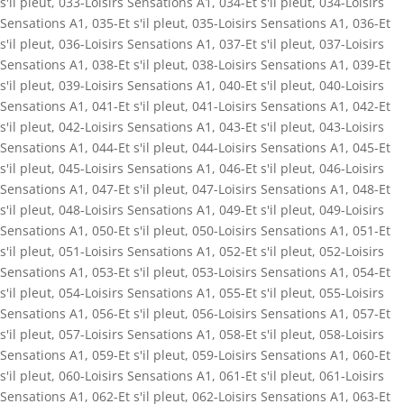
s'il pleut
,
033-Loisirs Sensations A1
,
034-Et s'il pleut
,
034-Loisirs
Sensations A1
,
035-Et s'il pleut
,
035-Loisirs Sensations A1
,
036-Et
s'il pleut
,
036-Loisirs Sensations A1
,
037-Et s'il pleut
,
037-Loisirs
Sensations A1
,
038-Et s'il pleut
,
038-Loisirs Sensations A1
,
039-Et
s'il pleut
,
039-Loisirs Sensations A1
,
040-Et s'il pleut
,
040-Loisirs
Sensations A1
,
041-Et s'il pleut
,
041-Loisirs Sensations A1
,
042-Et
s'il pleut
,
042-Loisirs Sensations A1
,
043-Et s'il pleut
,
043-Loisirs
Sensations A1
,
044-Et s'il pleut
,
044-Loisirs Sensations A1
,
045-Et
s'il pleut
,
045-Loisirs Sensations A1
,
046-Et s'il pleut
,
046-Loisirs
Sensations A1
,
047-Et s'il pleut
,
047-Loisirs Sensations A1
,
048-Et
s'il pleut
,
048-Loisirs Sensations A1
,
049-Et s'il pleut
,
049-Loisirs
Sensations A1
,
050-Et s'il pleut
,
050-Loisirs Sensations A1
,
051-Et
s'il pleut
,
051-Loisirs Sensations A1
,
052-Et s'il pleut
,
052-Loisirs
Sensations A1
,
053-Et s'il pleut
,
053-Loisirs Sensations A1
,
054-Et
s'il pleut
,
054-Loisirs Sensations A1
,
055-Et s'il pleut
,
055-Loisirs
Sensations A1
,
056-Et s'il pleut
,
056-Loisirs Sensations A1
,
057-Et
s'il pleut
,
057-Loisirs Sensations A1
,
058-Et s'il pleut
,
058-Loisirs
Sensations A1
,
059-Et s'il pleut
,
059-Loisirs Sensations A1
,
060-Et
s'il pleut
,
060-Loisirs Sensations A1
,
061-Et s'il pleut
,
061-Loisirs
Sensations A1
,
062-Et s'il pleut
,
062-Loisirs Sensations A1
,
063-Et