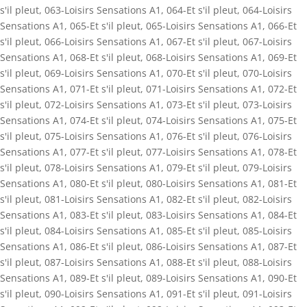
s'il pleut
,
063-Loisirs Sensations A1
,
064-Et s'il pleut
,
064-Loisirs
Sensations A1
,
065-Et s'il pleut
,
065-Loisirs Sensations A1
,
066-Et
s'il pleut
,
066-Loisirs Sensations A1
,
067-Et s'il pleut
,
067-Loisirs
Sensations A1
,
068-Et s'il pleut
,
068-Loisirs Sensations A1
,
069-Et
s'il pleut
,
069-Loisirs Sensations A1
,
070-Et s'il pleut
,
070-Loisirs
Sensations A1
,
071-Et s'il pleut
,
071-Loisirs Sensations A1
,
072-Et
s'il pleut
,
072-Loisirs Sensations A1
,
073-Et s'il pleut
,
073-Loisirs
Sensations A1
,
074-Et s'il pleut
,
074-Loisirs Sensations A1
,
075-Et
s'il pleut
,
075-Loisirs Sensations A1
,
076-Et s'il pleut
,
076-Loisirs
Sensations A1
,
077-Et s'il pleut
,
077-Loisirs Sensations A1
,
078-Et
s'il pleut
,
078-Loisirs Sensations A1
,
079-Et s'il pleut
,
079-Loisirs
Sensations A1
,
080-Et s'il pleut
,
080-Loisirs Sensations A1
,
081-Et
s'il pleut
,
081-Loisirs Sensations A1
,
082-Et s'il pleut
,
082-Loisirs
Sensations A1
,
083-Et s'il pleut
,
083-Loisirs Sensations A1
,
084-Et
s'il pleut
,
084-Loisirs Sensations A1
,
085-Et s'il pleut
,
085-Loisirs
Sensations A1
,
086-Et s'il pleut
,
086-Loisirs Sensations A1
,
087-Et
s'il pleut
,
087-Loisirs Sensations A1
,
088-Et s'il pleut
,
088-Loisirs
Sensations A1
,
089-Et s'il pleut
,
089-Loisirs Sensations A1
,
090-Et
s'il pleut
,
090-Loisirs Sensations A1
,
091-Et s'il pleut
,
091-Loisirs