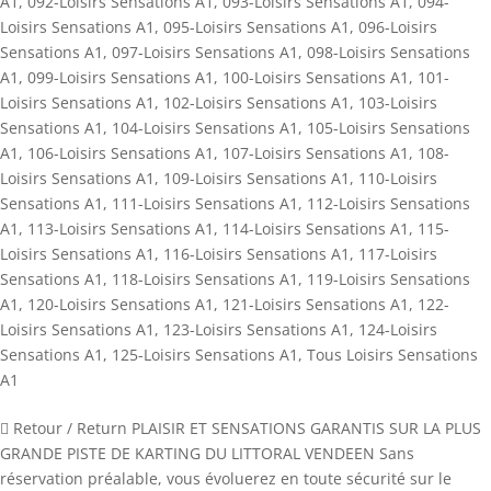
A1
,
092-Loisirs Sensations A1
,
093-Loisirs Sensations A1
,
094-
Loisirs Sensations A1
,
095-Loisirs Sensations A1
,
096-Loisirs
Sensations A1
,
097-Loisirs Sensations A1
,
098-Loisirs Sensations
A1
,
099-Loisirs Sensations A1
,
100-Loisirs Sensations A1
,
101-
Loisirs Sensations A1
,
102-Loisirs Sensations A1
,
103-Loisirs
Sensations A1
,
104-Loisirs Sensations A1
,
105-Loisirs Sensations
A1
,
106-Loisirs Sensations A1
,
107-Loisirs Sensations A1
,
108-
Loisirs Sensations A1
,
109-Loisirs Sensations A1
,
110-Loisirs
Sensations A1
,
111-Loisirs Sensations A1
,
112-Loisirs Sensations
A1
,
113-Loisirs Sensations A1
,
114-Loisirs Sensations A1
,
115-
Loisirs Sensations A1
,
116-Loisirs Sensations A1
,
117-Loisirs
Sensations A1
,
118-Loisirs Sensations A1
,
119-Loisirs Sensations
A1
,
120-Loisirs Sensations A1
,
121-Loisirs Sensations A1
,
122-
Loisirs Sensations A1
,
123-Loisirs Sensations A1
,
124-Loisirs
Sensations A1
,
125-Loisirs Sensations A1
,
Tous Loisirs Sensations
A1
 Retour / Return PLAISIR ET SENSATIONS GARANTIS SUR LA PLUS
GRANDE PISTE DE KARTING DU LITTORAL VENDEEN Sans
réservation préalable, vous évoluerez en toute sécurité sur le