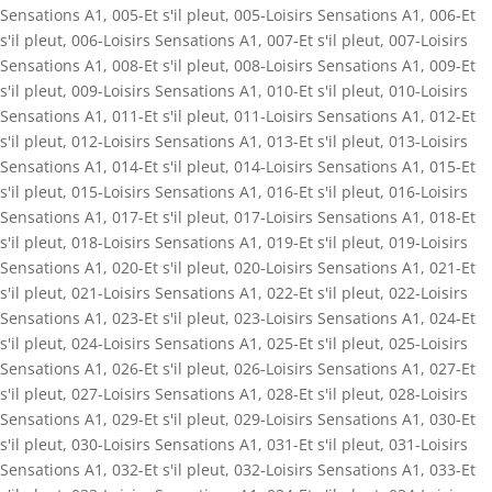
Sensations A1
,
005-Et s'il pleut
,
005-Loisirs Sensations A1
,
006-Et
s'il pleut
,
006-Loisirs Sensations A1
,
007-Et s'il pleut
,
007-Loisirs
Sensations A1
,
008-Et s'il pleut
,
008-Loisirs Sensations A1
,
009-Et
s'il pleut
,
009-Loisirs Sensations A1
,
010-Et s'il pleut
,
010-Loisirs
Sensations A1
,
011-Et s'il pleut
,
011-Loisirs Sensations A1
,
012-Et
s'il pleut
,
012-Loisirs Sensations A1
,
013-Et s'il pleut
,
013-Loisirs
Sensations A1
,
014-Et s'il pleut
,
014-Loisirs Sensations A1
,
015-Et
s'il pleut
,
015-Loisirs Sensations A1
,
016-Et s'il pleut
,
016-Loisirs
Sensations A1
,
017-Et s'il pleut
,
017-Loisirs Sensations A1
,
018-Et
s'il pleut
,
018-Loisirs Sensations A1
,
019-Et s'il pleut
,
019-Loisirs
Sensations A1
,
020-Et s'il pleut
,
020-Loisirs Sensations A1
,
021-Et
s'il pleut
,
021-Loisirs Sensations A1
,
022-Et s'il pleut
,
022-Loisirs
Sensations A1
,
023-Et s'il pleut
,
023-Loisirs Sensations A1
,
024-Et
s'il pleut
,
024-Loisirs Sensations A1
,
025-Et s'il pleut
,
025-Loisirs
Sensations A1
,
026-Et s'il pleut
,
026-Loisirs Sensations A1
,
027-Et
s'il pleut
,
027-Loisirs Sensations A1
,
028-Et s'il pleut
,
028-Loisirs
Sensations A1
,
029-Et s'il pleut
,
029-Loisirs Sensations A1
,
030-Et
s'il pleut
,
030-Loisirs Sensations A1
,
031-Et s'il pleut
,
031-Loisirs
Sensations A1
,
032-Et s'il pleut
,
032-Loisirs Sensations A1
,
033-Et