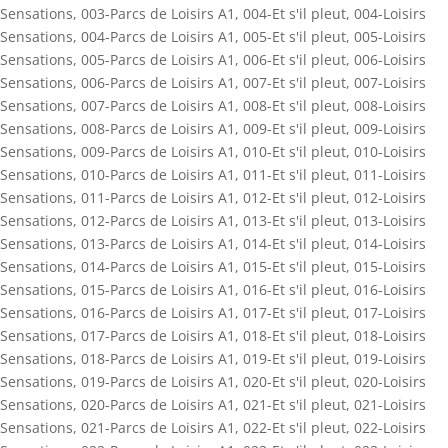
Sensations
,
003-Parcs de Loisirs A1
,
004-Et s'il pleut
,
004-Loisirs
Sensations
,
004-Parcs de Loisirs A1
,
005-Et s'il pleut
,
005-Loisirs
Sensations
,
005-Parcs de Loisirs A1
,
006-Et s'il pleut
,
006-Loisirs
Sensations
,
006-Parcs de Loisirs A1
,
007-Et s'il pleut
,
007-Loisirs
Sensations
,
007-Parcs de Loisirs A1
,
008-Et s'il pleut
,
008-Loisirs
Sensations
,
008-Parcs de Loisirs A1
,
009-Et s'il pleut
,
009-Loisirs
Sensations
,
009-Parcs de Loisirs A1
,
010-Et s'il pleut
,
010-Loisirs
Sensations
,
010-Parcs de Loisirs A1
,
011-Et s'il pleut
,
011-Loisirs
Sensations
,
011-Parcs de Loisirs A1
,
012-Et s'il pleut
,
012-Loisirs
Sensations
,
012-Parcs de Loisirs A1
,
013-Et s'il pleut
,
013-Loisirs
Sensations
,
013-Parcs de Loisirs A1
,
014-Et s'il pleut
,
014-Loisirs
Sensations
,
014-Parcs de Loisirs A1
,
015-Et s'il pleut
,
015-Loisirs
Sensations
,
015-Parcs de Loisirs A1
,
016-Et s'il pleut
,
016-Loisirs
Sensations
,
016-Parcs de Loisirs A1
,
017-Et s'il pleut
,
017-Loisirs
Sensations
,
017-Parcs de Loisirs A1
,
018-Et s'il pleut
,
018-Loisirs
Sensations
,
018-Parcs de Loisirs A1
,
019-Et s'il pleut
,
019-Loisirs
Sensations
,
019-Parcs de Loisirs A1
,
020-Et s'il pleut
,
020-Loisirs
Sensations
,
020-Parcs de Loisirs A1
,
021-Et s'il pleut
,
021-Loisirs
Sensations
,
021-Parcs de Loisirs A1
,
022-Et s'il pleut
,
022-Loisirs