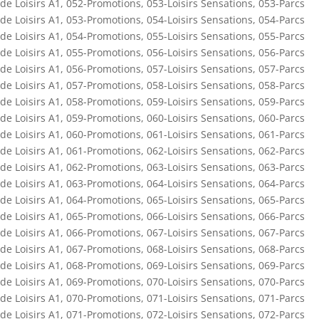
de Loisirs A1
,
052-Promotions
,
053-Loisirs Sensations
,
053-Parcs
de Loisirs A1
,
053-Promotions
,
054-Loisirs Sensations
,
054-Parcs
de Loisirs A1
,
054-Promotions
,
055-Loisirs Sensations
,
055-Parcs
de Loisirs A1
,
055-Promotions
,
056-Loisirs Sensations
,
056-Parcs
de Loisirs A1
,
056-Promotions
,
057-Loisirs Sensations
,
057-Parcs
de Loisirs A1
,
057-Promotions
,
058-Loisirs Sensations
,
058-Parcs
de Loisirs A1
,
058-Promotions
,
059-Loisirs Sensations
,
059-Parcs
de Loisirs A1
,
059-Promotions
,
060-Loisirs Sensations
,
060-Parcs
de Loisirs A1
,
060-Promotions
,
061-Loisirs Sensations
,
061-Parcs
de Loisirs A1
,
061-Promotions
,
062-Loisirs Sensations
,
062-Parcs
de Loisirs A1
,
062-Promotions
,
063-Loisirs Sensations
,
063-Parcs
de Loisirs A1
,
063-Promotions
,
064-Loisirs Sensations
,
064-Parcs
de Loisirs A1
,
064-Promotions
,
065-Loisirs Sensations
,
065-Parcs
de Loisirs A1
,
065-Promotions
,
066-Loisirs Sensations
,
066-Parcs
de Loisirs A1
,
066-Promotions
,
067-Loisirs Sensations
,
067-Parcs
de Loisirs A1
,
067-Promotions
,
068-Loisirs Sensations
,
068-Parcs
de Loisirs A1
,
068-Promotions
,
069-Loisirs Sensations
,
069-Parcs
de Loisirs A1
,
069-Promotions
,
070-Loisirs Sensations
,
070-Parcs
de Loisirs A1
,
070-Promotions
,
071-Loisirs Sensations
,
071-Parcs
de Loisirs A1
,
071-Promotions
,
072-Loisirs Sensations
,
072-Parcs