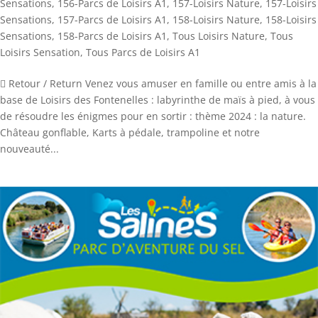
Sensations
,
156-Parcs de Loisirs A1
,
157-Loisirs Nature
,
157-Loisirs
Sensations
,
157-Parcs de Loisirs A1
,
158-Loisirs Nature
,
158-Loisirs
Sensations
,
158-Parcs de Loisirs A1
,
Tous Loisirs Nature
,
Tous
Loisirs Sensation
,
Tous Parcs de Loisirs A1
 Retour / Return Venez vous amuser en famille ou entre amis à la
base de Loisirs des Fontenelles : labyrinthe de maïs à pied, à vous
de résoudre les énigmes pour en sortir : thème 2024 : la nature.
Château gonflable, Karts à pédale, trampoline et notre
nouveauté...