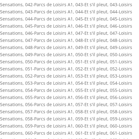
Sensations
,
042-Parcs de Loisirs A1
,
043-Et s'il pleut
,
043-Loisirs
Sensations
,
043-Parcs de Loisirs A1
,
044-Et s'il pleut
,
044-Loisirs
Sensations
,
044-Parcs de Loisirs A1
,
045-Et s'il pleut
,
045-Loisirs
Sensations
,
045-Parcs de Loisirs A1
,
046-Et s'il pleut
,
046-Loisirs
Sensations
,
046-Parcs de Loisirs A1
,
047-Et s'il pleut
,
047-Loisirs
Sensations
,
047-Parcs de Loisirs A1
,
048-Et s'il pleut
,
048-Loisirs
Sensations
,
048-Parcs de Loisirs A1
,
049-Et s'il pleut
,
049-Loisirs
Sensations
,
049-Parcs de Loisirs A1
,
050-Et s'il pleut
,
050-Loisirs
Sensations
,
050-Parcs de Loisirs A1
,
051-Et s'il pleut
,
051-Loisirs
Sensations
,
051-Parcs de Loisirs A1
,
052-Et s'il pleut
,
052-Loisirs
Sensations
,
052-Parcs de Loisirs A1
,
053-Et s'il pleut
,
053-Loisirs
Sensations
,
053-Parcs de Loisirs A1
,
054-Et s'il pleut
,
054-Loisirs
Sensations
,
054-Parcs de Loisirs A1
,
055-Et s'il pleut
,
055-Loisirs
Sensations
,
055-Parcs de Loisirs A1
,
056-Et s'il pleut
,
056-Loisirs
Sensations
,
056-Parcs de Loisirs A1
,
057-Et s'il pleut
,
057-Loisirs
Sensations
,
057-Parcs de Loisirs A1
,
058-Et s'il pleut
,
058-Loisirs
Sensations
,
058-Parcs de Loisirs A1
,
059-Et s'il pleut
,
059-Loisirs
Sensations
,
059-Parcs de Loisirs A1
,
060-Et s'il pleut
,
060-Loisirs
Sensations
,
060-Parcs de Loisirs A1
,
061-Et s'il pleut
,
061-Loisirs