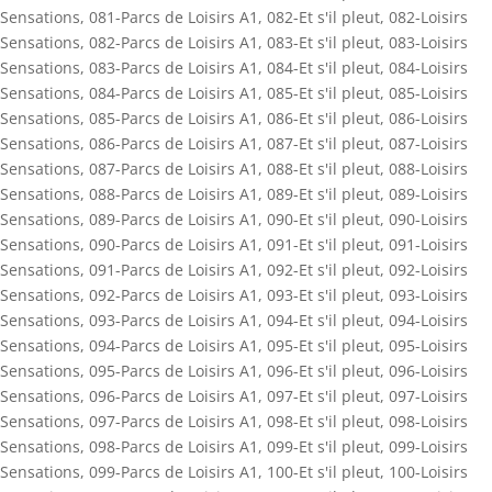
Sensations
,
081-Parcs de Loisirs A1
,
082-Et s'il pleut
,
082-Loisirs
Sensations
,
082-Parcs de Loisirs A1
,
083-Et s'il pleut
,
083-Loisirs
Sensations
,
083-Parcs de Loisirs A1
,
084-Et s'il pleut
,
084-Loisirs
Sensations
,
084-Parcs de Loisirs A1
,
085-Et s'il pleut
,
085-Loisirs
Sensations
,
085-Parcs de Loisirs A1
,
086-Et s'il pleut
,
086-Loisirs
Sensations
,
086-Parcs de Loisirs A1
,
087-Et s'il pleut
,
087-Loisirs
Sensations
,
087-Parcs de Loisirs A1
,
088-Et s'il pleut
,
088-Loisirs
Sensations
,
088-Parcs de Loisirs A1
,
089-Et s'il pleut
,
089-Loisirs
Sensations
,
089-Parcs de Loisirs A1
,
090-Et s'il pleut
,
090-Loisirs
Sensations
,
090-Parcs de Loisirs A1
,
091-Et s'il pleut
,
091-Loisirs
Sensations
,
091-Parcs de Loisirs A1
,
092-Et s'il pleut
,
092-Loisirs
Sensations
,
092-Parcs de Loisirs A1
,
093-Et s'il pleut
,
093-Loisirs
Sensations
,
093-Parcs de Loisirs A1
,
094-Et s'il pleut
,
094-Loisirs
Sensations
,
094-Parcs de Loisirs A1
,
095-Et s'il pleut
,
095-Loisirs
Sensations
,
095-Parcs de Loisirs A1
,
096-Et s'il pleut
,
096-Loisirs
Sensations
,
096-Parcs de Loisirs A1
,
097-Et s'il pleut
,
097-Loisirs
Sensations
,
097-Parcs de Loisirs A1
,
098-Et s'il pleut
,
098-Loisirs
Sensations
,
098-Parcs de Loisirs A1
,
099-Et s'il pleut
,
099-Loisirs
Sensations
,
099-Parcs de Loisirs A1
,
100-Et s'il pleut
,
100-Loisirs