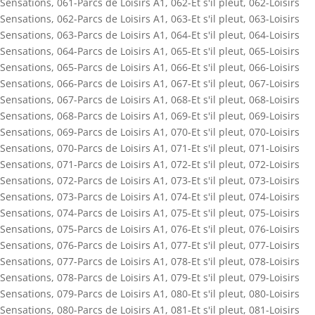
Sensations
,
061-Parcs de Loisirs A1
,
062-Et s'il pleut
,
062-Loisirs
Sensations
,
062-Parcs de Loisirs A1
,
063-Et s'il pleut
,
063-Loisirs
Sensations
,
063-Parcs de Loisirs A1
,
064-Et s'il pleut
,
064-Loisirs
Sensations
,
064-Parcs de Loisirs A1
,
065-Et s'il pleut
,
065-Loisirs
Sensations
,
065-Parcs de Loisirs A1
,
066-Et s'il pleut
,
066-Loisirs
Sensations
,
066-Parcs de Loisirs A1
,
067-Et s'il pleut
,
067-Loisirs
Sensations
,
067-Parcs de Loisirs A1
,
068-Et s'il pleut
,
068-Loisirs
Sensations
,
068-Parcs de Loisirs A1
,
069-Et s'il pleut
,
069-Loisirs
Sensations
,
069-Parcs de Loisirs A1
,
070-Et s'il pleut
,
070-Loisirs
Sensations
,
070-Parcs de Loisirs A1
,
071-Et s'il pleut
,
071-Loisirs
Sensations
,
071-Parcs de Loisirs A1
,
072-Et s'il pleut
,
072-Loisirs
Sensations
,
072-Parcs de Loisirs A1
,
073-Et s'il pleut
,
073-Loisirs
Sensations
,
073-Parcs de Loisirs A1
,
074-Et s'il pleut
,
074-Loisirs
Sensations
,
074-Parcs de Loisirs A1
,
075-Et s'il pleut
,
075-Loisirs
Sensations
,
075-Parcs de Loisirs A1
,
076-Et s'il pleut
,
076-Loisirs
Sensations
,
076-Parcs de Loisirs A1
,
077-Et s'il pleut
,
077-Loisirs
Sensations
,
077-Parcs de Loisirs A1
,
078-Et s'il pleut
,
078-Loisirs
Sensations
,
078-Parcs de Loisirs A1
,
079-Et s'il pleut
,
079-Loisirs
Sensations
,
079-Parcs de Loisirs A1
,
080-Et s'il pleut
,
080-Loisirs
Sensations
,
080-Parcs de Loisirs A1
,
081-Et s'il pleut
,
081-Loisirs