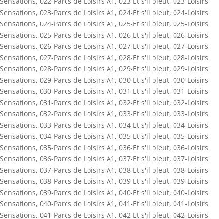
Sensations
,
022-Parcs de Loisirs A1
,
023-Et s'il pleut
,
023-Loisirs
Sensations
,
023-Parcs de Loisirs A1
,
024-Et s'il pleut
,
024-Loisirs
Sensations
,
024-Parcs de Loisirs A1
,
025-Et s'il pleut
,
025-Loisirs
Sensations
,
025-Parcs de Loisirs A1
,
026-Et s'il pleut
,
026-Loisirs
Sensations
,
026-Parcs de Loisirs A1
,
027-Et s'il pleut
,
027-Loisirs
Sensations
,
027-Parcs de Loisirs A1
,
028-Et s'il pleut
,
028-Loisirs
Sensations
,
028-Parcs de Loisirs A1
,
029-Et s'il pleut
,
029-Loisirs
Sensations
,
029-Parcs de Loisirs A1
,
030-Et s'il pleut
,
030-Loisirs
Sensations
,
030-Parcs de Loisirs A1
,
031-Et s'il pleut
,
031-Loisirs
Sensations
,
031-Parcs de Loisirs A1
,
032-Et s'il pleut
,
032-Loisirs
Sensations
,
032-Parcs de Loisirs A1
,
033-Et s'il pleut
,
033-Loisirs
Sensations
,
033-Parcs de Loisirs A1
,
034-Et s'il pleut
,
034-Loisirs
Sensations
,
034-Parcs de Loisirs A1
,
035-Et s'il pleut
,
035-Loisirs
Sensations
,
035-Parcs de Loisirs A1
,
036-Et s'il pleut
,
036-Loisirs
Sensations
,
036-Parcs de Loisirs A1
,
037-Et s'il pleut
,
037-Loisirs
Sensations
,
037-Parcs de Loisirs A1
,
038-Et s'il pleut
,
038-Loisirs
Sensations
,
038-Parcs de Loisirs A1
,
039-Et s'il pleut
,
039-Loisirs
Sensations
,
039-Parcs de Loisirs A1
,
040-Et s'il pleut
,
040-Loisirs
Sensations
,
040-Parcs de Loisirs A1
,
041-Et s'il pleut
,
041-Loisirs
Sensations
,
041-Parcs de Loisirs A1
,
042-Et s'il pleut
,
042-Loisirs