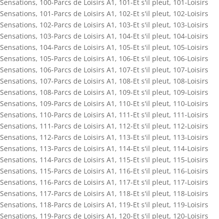
Sensations
,
100-Parcs de Loisirs A1
,
101-Et s'il pleut
,
101-Loisirs
Sensations
,
101-Parcs de Loisirs A1
,
102-Et s'il pleut
,
102-Loisirs
Sensations
,
102-Parcs de Loisirs A1
,
103-Et s'il pleut
,
103-Loisirs
Sensations
,
103-Parcs de Loisirs A1
,
104-Et s'il pleut
,
104-Loisirs
Sensations
,
104-Parcs de Loisirs A1
,
105-Et s'il pleut
,
105-Loisirs
Sensations
,
105-Parcs de Loisirs A1
,
106-Et s'il pleut
,
106-Loisirs
Sensations
,
106-Parcs de Loisirs A1
,
107-Et s'il pleut
,
107-Loisirs
Sensations
,
107-Parcs de Loisirs A1
,
108-Et s'il pleut
,
108-Loisirs
Sensations
,
108-Parcs de Loisirs A1
,
109-Et s'il pleut
,
109-Loisirs
Sensations
,
109-Parcs de Loisirs A1
,
110-Et s'il pleut
,
110-Loisirs
Sensations
,
110-Parcs de Loisirs A1
,
111-Et s'il pleut
,
111-Loisirs
Sensations
,
111-Parcs de Loisirs A1
,
112-Et s'il pleut
,
112-Loisirs
Sensations
,
112-Parcs de Loisirs A1
,
113-Et s'il pleut
,
113-Loisirs
Sensations
,
113-Parcs de Loisirs A1
,
114-Et s'il pleut
,
114-Loisirs
Sensations
,
114-Parcs de Loisirs A1
,
115-Et s'il pleut
,
115-Loisirs
Sensations
,
115-Parcs de Loisirs A1
,
116-Et s'il pleut
,
116-Loisirs
Sensations
,
116-Parcs de Loisirs A1
,
117-Et s'il pleut
,
117-Loisirs
Sensations
,
117-Parcs de Loisirs A1
,
118-Et s'il pleut
,
118-Loisirs
Sensations
,
118-Parcs de Loisirs A1
,
119-Et s'il pleut
,
119-Loisirs
Sensations
,
119-Parcs de Loisirs A1
,
120-Et s'il pleut
,
120-Loisirs