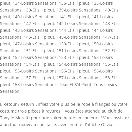
pleut
,
134-Loisirs Sensations
,
135-Et s'il pleut
,
135-Loisirs
Sensations
,
139-Et s'il pleut
,
139-Loisirs Sensations
,
140-Et s'il
pleut
,
140-Loisirs Sensations
,
141-Et s'il pleut
,
141-Loisirs
Sensations
,
142-Et s'il pleut
,
142-Loisirs Sensations
,
143-Et s'il
pleut
,
143-Loisirs Sensations
,
144-Et s'il pleut
,
144-Loisirs
Sensations
,
145-Et s'il pleut
,
145-Loisirs Sensations
,
147-Et s'il
pleut
,
147-Loisirs Sensations
,
150-Et s'il pleut
,
150-Loisirs
Sensations
,
151-Et s'il pleut
,
151-Loisirs Sensations
,
152-Et s'il
pleut
,
152-Loisirs Sensations
,
153-Et s'il pleut
,
153-Loisirs
Sensations
,
154-Et s'il pleut
,
154-Loisirs Sensations
,
155-Et s'il
pleut
,
155-Loisirs Sensations
,
156-Et s'il pleut
,
156-Loisirs
Sensations
,
157-Et s'il pleut
,
157-Loisirs Sensations
,
158-Et s'il
pleut
,
158-Loisirs Sensations
,
Tous Et S'il Pleut
,
Tous Loisirs
Sensation
 Retour / Return Enfilez votre plus belle robe à franges ou votre
costume trois pièces à rayures… Vous êtes attendu au club de
Tony le Moretti pour une soirée haute en couleurs ! Vous assistez
à un tout nouveau spectacle, avec en tête d’affiche Olivia...