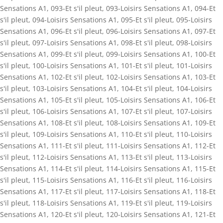
Sensations A1
,
093-Et s'il pleut
,
093-Loisirs Sensations A1
,
094-Et
s'il pleut
,
094-Loisirs Sensations A1
,
095-Et s'il pleut
,
095-Loisirs
Sensations A1
,
096-Et s'il pleut
,
096-Loisirs Sensations A1
,
097-Et
s'il pleut
,
097-Loisirs Sensations A1
,
098-Et s'il pleut
,
098-Loisirs
Sensations A1
,
099-Et s'il pleut
,
099-Loisirs Sensations A1
,
100-Et
s'il pleut
,
100-Loisirs Sensations A1
,
101-Et s'il pleut
,
101-Loisirs
Sensations A1
,
102-Et s'il pleut
,
102-Loisirs Sensations A1
,
103-Et
s'il pleut
,
103-Loisirs Sensations A1
,
104-Et s'il pleut
,
104-Loisirs
Sensations A1
,
105-Et s'il pleut
,
105-Loisirs Sensations A1
,
106-Et
s'il pleut
,
106-Loisirs Sensations A1
,
107-Et s'il pleut
,
107-Loisirs
Sensations A1
,
108-Et s'il pleut
,
108-Loisirs Sensations A1
,
109-Et
s'il pleut
,
109-Loisirs Sensations A1
,
110-Et s'il pleut
,
110-Loisirs
Sensations A1
,
111-Et s'il pleut
,
111-Loisirs Sensations A1
,
112-Et
s'il pleut
,
112-Loisirs Sensations A1
,
113-Et s'il pleut
,
113-Loisirs
Sensations A1
,
114-Et s'il pleut
,
114-Loisirs Sensations A1
,
115-Et
s'il pleut
,
115-Loisirs Sensations A1
,
116-Et s'il pleut
,
116-Loisirs
Sensations A1
,
117-Et s'il pleut
,
117-Loisirs Sensations A1
,
118-Et
s'il pleut
,
118-Loisirs Sensations A1
,
119-Et s'il pleut
,
119-Loisirs
Sensations A1
,
120-Et s'il pleut
,
120-Loisirs Sensations A1
,
121-Et