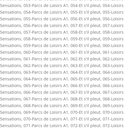
Sensations
,
053-Parcs de Loisirs A1
,
054-Et s'il pleut
,
054-Loisirs
Sensations
,
054-Parcs de Loisirs A1
,
055-Et s'il pleut
,
055-Loisirs
Sensations
,
055-Parcs de Loisirs A1
,
056-Et s'il pleut
,
056-Loisirs
Sensations
,
056-Parcs de Loisirs A1
,
057-Et s'il pleut
,
057-Loisirs
Sensations
,
057-Parcs de Loisirs A1
,
058-Et s'il pleut
,
058-Loisirs
Sensations
,
058-Parcs de Loisirs A1
,
059-Et s'il pleut
,
059-Loisirs
Sensations
,
059-Parcs de Loisirs A1
,
060-Et s'il pleut
,
060-Loisirs
Sensations
,
060-Parcs de Loisirs A1
,
061-Et s'il pleut
,
061-Loisirs
Sensations
,
061-Parcs de Loisirs A1
,
062-Et s'il pleut
,
062-Loisirs
Sensations
,
062-Parcs de Loisirs A1
,
063-Et s'il pleut
,
063-Loisirs
Sensations
,
063-Parcs de Loisirs A1
,
064-Et s'il pleut
,
064-Loisirs
Sensations
,
064-Parcs de Loisirs A1
,
065-Et s'il pleut
,
065-Loisirs
Sensations
,
065-Parcs de Loisirs A1
,
066-Et s'il pleut
,
066-Loisirs
Sensations
,
066-Parcs de Loisirs A1
,
067-Et s'il pleut
,
067-Loisirs
Sensations
,
067-Parcs de Loisirs A1
,
068-Et s'il pleut
,
068-Loisirs
Sensations
,
068-Parcs de Loisirs A1
,
069-Et s'il pleut
,
069-Loisirs
Sensations
,
069-Parcs de Loisirs A1
,
070-Et s'il pleut
,
070-Loisirs
Sensations
,
070-Parcs de Loisirs A1
,
071-Et s'il pleut
,
071-Loisirs
Sensations
,
071-Parcs de Loisirs A1
,
072-Et s'il pleut
,
072-Loisirs