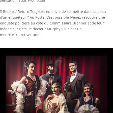
Sensation
,
Tous Promotion
 Retour / Return Toujours eu envie de se mettre dans la peau
d’un enquêteur ? Au Poste, c’est possible !Venez résoudre une
enquête policière au côté du Commissaire Bronner et de leur
médecin légiste, le docteur Murphy !Elucider un
meurtre, retrouver une...