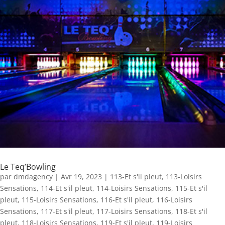
Le Teq’Bowling
par
dmdagency
|
Avr 19, 2023
|
113-Et s'il pleut
,
113-Loisirs
Sensations
,
114-Et s'il pleut
,
114-Loisirs Sensations
,
115-Et s'il
pleut
,
115-Loisirs Sensations
,
116-Et s'il pleut
,
116-Loisirs
Sensations
,
117-Et s'il pleut
,
117-Loisirs Sensations
,
118-Et s'il
pleut
,
118-Loisirs Sensations
,
119-Et s'il pleut
,
119-Loisirs