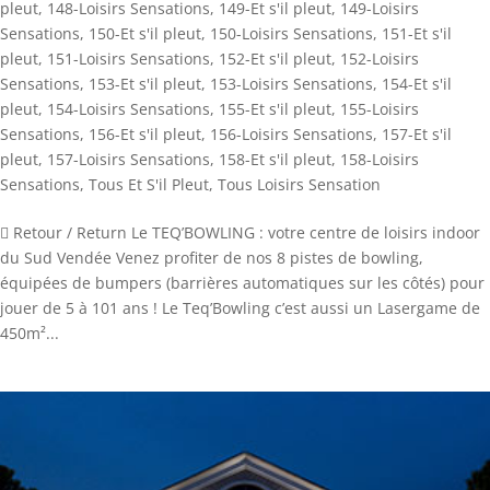
pleut
,
148-Loisirs Sensations
,
149-Et s'il pleut
,
149-Loisirs
Sensations
,
150-Et s'il pleut
,
150-Loisirs Sensations
,
151-Et s'il
pleut
,
151-Loisirs Sensations
,
152-Et s'il pleut
,
152-Loisirs
Sensations
,
153-Et s'il pleut
,
153-Loisirs Sensations
,
154-Et s'il
pleut
,
154-Loisirs Sensations
,
155-Et s'il pleut
,
155-Loisirs
Sensations
,
156-Et s'il pleut
,
156-Loisirs Sensations
,
157-Et s'il
pleut
,
157-Loisirs Sensations
,
158-Et s'il pleut
,
158-Loisirs
Sensations
,
Tous Et S'il Pleut
,
Tous Loisirs Sensation
 Retour / Return Le TEQ’BOWLING : votre centre de loisirs indoor
du Sud Vendée Venez profiter de nos 8 pistes de bowling,
équipées de bumpers (barrières automatiques sur les côtés) pour
jouer de 5 à 101 ans ! Le Teq’Bowling c’est aussi un Lasergame de
450m²...