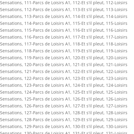
Sensations
,
111-Parcs de Loisirs A1
,
112-Et s'il pleut
,
112-Loisirs
Sensations
,
112-Parcs de Loisirs A1
,
113-Et s'il pleut
,
113-Loisirs
Sensations
,
113-Parcs de Loisirs A1
,
114-Et s'il pleut
,
114-Loisirs
Sensations
,
114-Parcs de Loisirs A1
,
115-Et s'il pleut
,
115-Loisirs
Sensations
,
115-Parcs de Loisirs A1
,
116-Et s'il pleut
,
116-Loisirs
Sensations
,
116-Parcs de Loisirs A1
,
117-Et s'il pleut
,
117-Loisirs
Sensations
,
117-Parcs de Loisirs A1
,
118-Et s'il pleut
,
118-Loisirs
Sensations
,
118-Parcs de Loisirs A1
,
119-Et s'il pleut
,
119-Loisirs
Sensations
,
119-Parcs de Loisirs A1
,
120-Et s'il pleut
,
120-Loisirs
Sensations
,
120-Parcs de Loisirs A1
,
121-Et s'il pleut
,
121-Loisirs
Sensations
,
121-Parcs de Loisirs A1
,
122-Et s'il pleut
,
122-Loisirs
Sensations
,
122-Parcs de Loisirs A1
,
123-Et s'il pleut
,
123-Loisirs
Sensations
,
123-Parcs de Loisirs A1
,
124-Et s'il pleut
,
124-Loisirs
Sensations
,
124-Parcs de Loisirs A1
,
125-Et s'il pleut
,
125-Loisirs
Sensations
,
125-Parcs de Loisirs A1
,
126-Et s'il pleut
,
126-Loisirs
Sensations
,
126-Parcs de Loisirs A1
,
127-Et s'il pleut
,
127-Loisirs
Sensations
,
127-Parcs de Loisirs A1
,
128-Et s'il pleut
,
128-Loisirs
Sensations
,
128-Parcs de Loisirs A1
,
129-Et s'il pleut
,
129-Loisirs
Sensations
,
129-Parcs de Loisirs A1
,
130-Et s'il pleut
,
130-Loisirs
Sensations
,
130-Parcs de Loisirs A1
,
131-Et s'il pleut
,
131-Loisirs