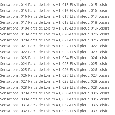
Sensations
,
014-Parcs de Loisirs A1
,
015-Et s'il pleut
,
015-Loisirs
Sensations
,
015-Parcs de Loisirs A1
,
016-Et s'il pleut
,
016-Loisirs
Sensations
,
016-Parcs de Loisirs A1
,
017-Et s'il pleut
,
017-Loisirs
Sensations
,
017-Parcs de Loisirs A1
,
018-Et s'il pleut
,
018-Loisirs
Sensations
,
018-Parcs de Loisirs A1
,
019-Et s'il pleut
,
019-Loisirs
Sensations
,
019-Parcs de Loisirs A1
,
020-Et s'il pleut
,
020-Loisirs
Sensations
,
020-Parcs de Loisirs A1
,
021-Et s'il pleut
,
021-Loisirs
Sensations
,
021-Parcs de Loisirs A1
,
022-Et s'il pleut
,
022-Loisirs
Sensations
,
022-Parcs de Loisirs A1
,
023-Et s'il pleut
,
023-Loisirs
Sensations
,
023-Parcs de Loisirs A1
,
024-Et s'il pleut
,
024-Loisirs
Sensations
,
024-Parcs de Loisirs A1
,
025-Et s'il pleut
,
025-Loisirs
Sensations
,
025-Parcs de Loisirs A1
,
026-Et s'il pleut
,
026-Loisirs
Sensations
,
026-Parcs de Loisirs A1
,
027-Et s'il pleut
,
027-Loisirs
Sensations
,
027-Parcs de Loisirs A1
,
028-Et s'il pleut
,
028-Loisirs
Sensations
,
028-Parcs de Loisirs A1
,
029-Et s'il pleut
,
029-Loisirs
Sensations
,
029-Parcs de Loisirs A1
,
030-Et s'il pleut
,
030-Loisirs
Sensations
,
030-Parcs de Loisirs A1
,
031-Et s'il pleut
,
031-Loisirs
Sensations
,
031-Parcs de Loisirs A1
,
032-Et s'il pleut
,
032-Loisirs
Sensations
,
032-Parcs de Loisirs A1
,
033-Et s'il pleut
,
033-Loisirs