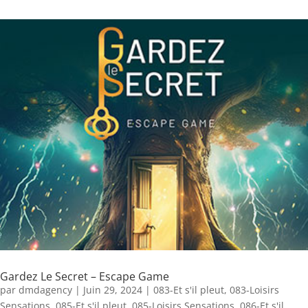
Gardez Le Secret – Escape Game
par
dmdagency
|
Juin 29, 2024
|
083-Et s'il pleut
,
083-Loisirs
Sensations
,
085-Et s'il pleut
,
085-Loisirs Sensations
,
086-Et s'il