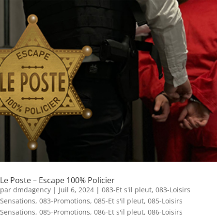
Le Poste – Escape 100% Policier
par
dmdagency
|
Juil 6, 2024
|
083-Et s'il pleut
,
083-Loisirs
Sensations
,
083-Promotions
,
085-Et s'il pleut
,
085-Loisirs
Sensations
,
085-Promotions
,
086-Et s'il pleut
,
086-Loisirs