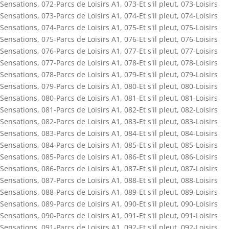
Sensations
,
072-Parcs de Loisirs A1
,
073-Et s'il pleut
,
073-Loisirs
Sensations
,
073-Parcs de Loisirs A1
,
074-Et s'il pleut
,
074-Loisirs
Sensations
,
074-Parcs de Loisirs A1
,
075-Et s'il pleut
,
075-Loisirs
Sensations
,
075-Parcs de Loisirs A1
,
076-Et s'il pleut
,
076-Loisirs
Sensations
,
076-Parcs de Loisirs A1
,
077-Et s'il pleut
,
077-Loisirs
Sensations
,
077-Parcs de Loisirs A1
,
078-Et s'il pleut
,
078-Loisirs
Sensations
,
078-Parcs de Loisirs A1
,
079-Et s'il pleut
,
079-Loisirs
Sensations
,
079-Parcs de Loisirs A1
,
080-Et s'il pleut
,
080-Loisirs
Sensations
,
080-Parcs de Loisirs A1
,
081-Et s'il pleut
,
081-Loisirs
Sensations
,
081-Parcs de Loisirs A1
,
082-Et s'il pleut
,
082-Loisirs
Sensations
,
082-Parcs de Loisirs A1
,
083-Et s'il pleut
,
083-Loisirs
Sensations
,
083-Parcs de Loisirs A1
,
084-Et s'il pleut
,
084-Loisirs
Sensations
,
084-Parcs de Loisirs A1
,
085-Et s'il pleut
,
085-Loisirs
Sensations
,
085-Parcs de Loisirs A1
,
086-Et s'il pleut
,
086-Loisirs
Sensations
,
086-Parcs de Loisirs A1
,
087-Et s'il pleut
,
087-Loisirs
Sensations
,
087-Parcs de Loisirs A1
,
088-Et s'il pleut
,
088-Loisirs
Sensations
,
088-Parcs de Loisirs A1
,
089-Et s'il pleut
,
089-Loisirs
Sensations
,
089-Parcs de Loisirs A1
,
090-Et s'il pleut
,
090-Loisirs
Sensations
,
090-Parcs de Loisirs A1
,
091-Et s'il pleut
,
091-Loisirs
Sensations
,
091-Parcs de Loisirs A1
,
092-Et s'il pleut
,
092-Loisirs