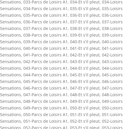
Sensations
,
033-Parcs de Loisirs A1
,
034-Et s'il pleut
,
034-Loisirs
Sensations
,
034-Parcs de Loisirs A1
,
035-Et s'il pleut
,
035-Loisirs
Sensations
,
035-Parcs de Loisirs A1
,
036-Et s'il pleut
,
036-Loisirs
Sensations
,
036-Parcs de Loisirs A1
,
037-Et s'il pleut
,
037-Loisirs
Sensations
,
037-Parcs de Loisirs A1
,
038-Et s'il pleut
,
038-Loisirs
Sensations
,
038-Parcs de Loisirs A1
,
039-Et s'il pleut
,
039-Loisirs
Sensations
,
039-Parcs de Loisirs A1
,
040-Et s'il pleut
,
040-Loisirs
Sensations
,
040-Parcs de Loisirs A1
,
041-Et s'il pleut
,
041-Loisirs
Sensations
,
041-Parcs de Loisirs A1
,
042-Et s'il pleut
,
042-Loisirs
Sensations
,
042-Parcs de Loisirs A1
,
043-Et s'il pleut
,
043-Loisirs
Sensations
,
043-Parcs de Loisirs A1
,
044-Et s'il pleut
,
044-Loisirs
Sensations
,
044-Parcs de Loisirs A1
,
045-Et s'il pleut
,
045-Loisirs
Sensations
,
045-Parcs de Loisirs A1
,
046-Et s'il pleut
,
046-Loisirs
Sensations
,
046-Parcs de Loisirs A1
,
047-Et s'il pleut
,
047-Loisirs
Sensations
,
047-Parcs de Loisirs A1
,
048-Et s'il pleut
,
048-Loisirs
Sensations
,
048-Parcs de Loisirs A1
,
049-Et s'il pleut
,
049-Loisirs
Sensations
,
049-Parcs de Loisirs A1
,
050-Et s'il pleut
,
050-Loisirs
Sensations
,
050-Parcs de Loisirs A1
,
051-Et s'il pleut
,
051-Loisirs
Sensations
,
051-Parcs de Loisirs A1
,
052-Et s'il pleut
,
052-Loisirs
Sensations
,
052-Parcs de Loisirs A1
,
053-Et s'il pleut
,
053-Loisirs