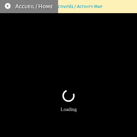

Accueil / Home
Carte des Activités /
Activity Map
Menu