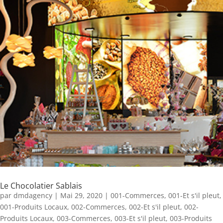
Le Chocolatier Sablais
par
dmdagency
|
Mai 29, 2020
|
001-Commerces
,
001-Et s'il pleut
,
001-Produits Locaux
,
002-Commerces
,
002-Et s'il pleut
,
002-
Produits Locaux
,
003-Commerces
,
003-Et s'il pleut
,
003-Produits