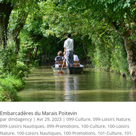
Embarcadères du Marais Poitevin
par
dmdagency
|
Avr 29, 2023
|
099-Culture
,
099-Loisirs Nature
,
099-Loisirs Nautiques
,
099-Promotions
,
100-Culture
,
100-Loisirs
Nature
,
100-Loisirs Nautiques
,
100-Promotions
,
101-Culture
,
101-