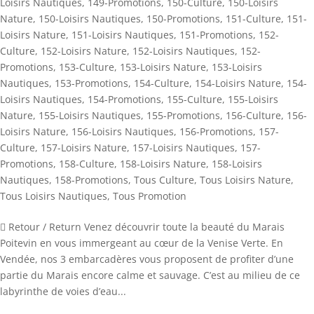
Loisirs Nautiques
,
149-Promotions
,
150-Culture
,
150-Loisirs
Nature
,
150-Loisirs Nautiques
,
150-Promotions
,
151-Culture
,
151-
Loisirs Nature
,
151-Loisirs Nautiques
,
151-Promotions
,
152-
Culture
,
152-Loisirs Nature
,
152-Loisirs Nautiques
,
152-
Promotions
,
153-Culture
,
153-Loisirs Nature
,
153-Loisirs
Nautiques
,
153-Promotions
,
154-Culture
,
154-Loisirs Nature
,
154-
Loisirs Nautiques
,
154-Promotions
,
155-Culture
,
155-Loisirs
Nature
,
155-Loisirs Nautiques
,
155-Promotions
,
156-Culture
,
156-
Loisirs Nature
,
156-Loisirs Nautiques
,
156-Promotions
,
157-
Culture
,
157-Loisirs Nature
,
157-Loisirs Nautiques
,
157-
Promotions
,
158-Culture
,
158-Loisirs Nature
,
158-Loisirs
Nautiques
,
158-Promotions
,
Tous Culture
,
Tous Loisirs Nature
,
Tous Loisirs Nautiques
,
Tous Promotion
 Retour / Return Venez découvrir toute la beauté du Marais
Poitevin en vous immergeant au cœur de la Venise Verte. En
Vendée, nos 3 embarcadères vous proposent de profiter d’une
partie du Marais encore calme et sauvage. C’est au milieu de ce
labyrinthe de voies d’eau...