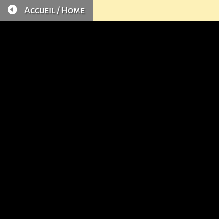

Accueil / Home