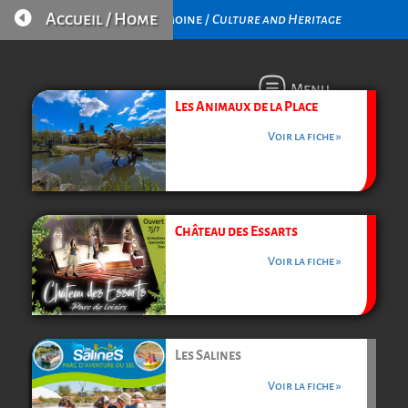

Accueil / Home
Culture et Patrimoine /
Culture and Heritage
Menu
Les Animaux de la Place
Voir la fiche »
Château des Essarts
Voir la fiche »
Les Salines
Voir la fiche »