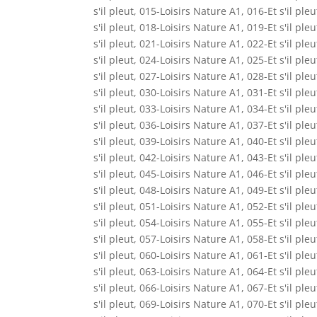
s'il pleut
,
015-Loisirs Nature A1
,
016-Et s'il pleu
s'il pleut
,
018-Loisirs Nature A1
,
019-Et s'il pleu
s'il pleut
,
021-Loisirs Nature A1
,
022-Et s'il pleu
s'il pleut
,
024-Loisirs Nature A1
,
025-Et s'il pleu
s'il pleut
,
027-Loisirs Nature A1
,
028-Et s'il pleu
s'il pleut
,
030-Loisirs Nature A1
,
031-Et s'il pleu
s'il pleut
,
033-Loisirs Nature A1
,
034-Et s'il pleu
s'il pleut
,
036-Loisirs Nature A1
,
037-Et s'il pleu
s'il pleut
,
039-Loisirs Nature A1
,
040-Et s'il pleu
s'il pleut
,
042-Loisirs Nature A1
,
043-Et s'il pleu
s'il pleut
,
045-Loisirs Nature A1
,
046-Et s'il pleu
s'il pleut
,
048-Loisirs Nature A1
,
049-Et s'il pleu
s'il pleut
,
051-Loisirs Nature A1
,
052-Et s'il pleu
s'il pleut
,
054-Loisirs Nature A1
,
055-Et s'il pleu
s'il pleut
,
057-Loisirs Nature A1
,
058-Et s'il pleu
s'il pleut
,
060-Loisirs Nature A1
,
061-Et s'il pleu
s'il pleut
,
063-Loisirs Nature A1
,
064-Et s'il pleu
s'il pleut
,
066-Loisirs Nature A1
,
067-Et s'il pleu
s'il pleut
,
069-Loisirs Nature A1
,
070-Et s'il pleu