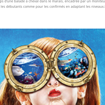
mps d’une balade à cheval dans le marais, encadrée par un moniteu
 les débutants comme pour les confirmés en adaptant les niveaux.