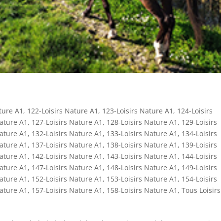
ture A1
,
122-Loisirs Nature A1
,
123-Loisirs Nature A1
,
124-Loisirs
Nature A1
,
127-Loisirs Nature A1
,
128-Loisirs Nature A1
,
129-Loisirs
Nature A1
,
132-Loisirs Nature A1
,
133-Loisirs Nature A1
,
134-Loisirs
Nature A1
,
137-Loisirs Nature A1
,
138-Loisirs Nature A1
,
139-Loisirs
Nature A1
,
142-Loisirs Nature A1
,
143-Loisirs Nature A1
,
144-Loisirs
Nature A1
,
147-Loisirs Nature A1
,
148-Loisirs Nature A1
,
149-Loisirs
Nature A1
,
152-Loisirs Nature A1
,
153-Loisirs Nature A1
,
154-Loisirs
Nature A1
,
157-Loisirs Nature A1
,
158-Loisirs Nature A1
,
Tous Loisirs