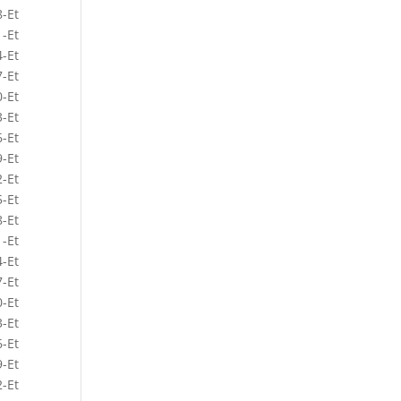
-Et
-Et
-Et
-Et
-Et
-Et
-Et
-Et
-Et
-Et
-Et
-Et
-Et
-Et
-Et
-Et
-Et
-Et
-Et