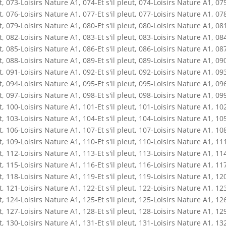
t
,
073-Loisirs Nature A1
,
074-Et s'il pleut
,
074-Loisirs Nature A1
,
075
t
,
076-Loisirs Nature A1
,
077-Et s'il pleut
,
077-Loisirs Nature A1
,
078
t
,
079-Loisirs Nature A1
,
080-Et s'il pleut
,
080-Loisirs Nature A1
,
081
t
,
082-Loisirs Nature A1
,
083-Et s'il pleut
,
083-Loisirs Nature A1
,
084
t
,
085-Loisirs Nature A1
,
086-Et s'il pleut
,
086-Loisirs Nature A1
,
087
t
,
088-Loisirs Nature A1
,
089-Et s'il pleut
,
089-Loisirs Nature A1
,
090
t
,
091-Loisirs Nature A1
,
092-Et s'il pleut
,
092-Loisirs Nature A1
,
093
t
,
094-Loisirs Nature A1
,
095-Et s'il pleut
,
095-Loisirs Nature A1
,
096
t
,
097-Loisirs Nature A1
,
098-Et s'il pleut
,
098-Loisirs Nature A1
,
099
t
,
100-Loisirs Nature A1
,
101-Et s'il pleut
,
101-Loisirs Nature A1
,
102
t
,
103-Loisirs Nature A1
,
104-Et s'il pleut
,
104-Loisirs Nature A1
,
105
t
,
106-Loisirs Nature A1
,
107-Et s'il pleut
,
107-Loisirs Nature A1
,
108
t
,
109-Loisirs Nature A1
,
110-Et s'il pleut
,
110-Loisirs Nature A1
,
111
t
,
112-Loisirs Nature A1
,
113-Et s'il pleut
,
113-Loisirs Nature A1
,
114
t
,
115-Loisirs Nature A1
,
116-Et s'il pleut
,
116-Loisirs Nature A1
,
117
t
,
118-Loisirs Nature A1
,
119-Et s'il pleut
,
119-Loisirs Nature A1
,
120
t
,
121-Loisirs Nature A1
,
122-Et s'il pleut
,
122-Loisirs Nature A1
,
123
t
,
124-Loisirs Nature A1
,
125-Et s'il pleut
,
125-Loisirs Nature A1
,
126
t
,
127-Loisirs Nature A1
,
128-Et s'il pleut
,
128-Loisirs Nature A1
,
129
t
,
130-Loisirs Nature A1
,
131-Et s'il pleut
,
131-Loisirs Nature A1
,
132