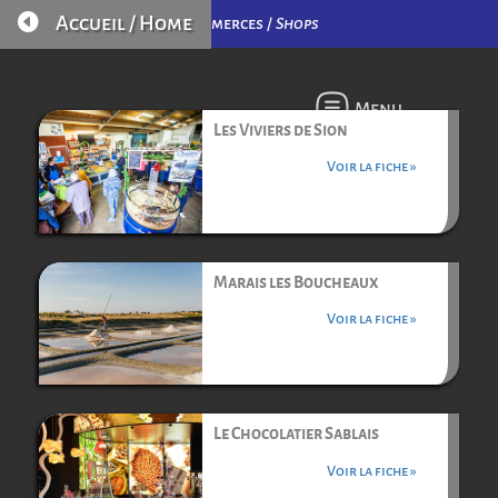

Accueil / Home
Commerces /
Shops
Menu
Les Viviers de Sion
Voir la fiche »
Marais les Boucheaux
Voir la fiche »
Le Chocolatier Sablais
Voir la fiche »