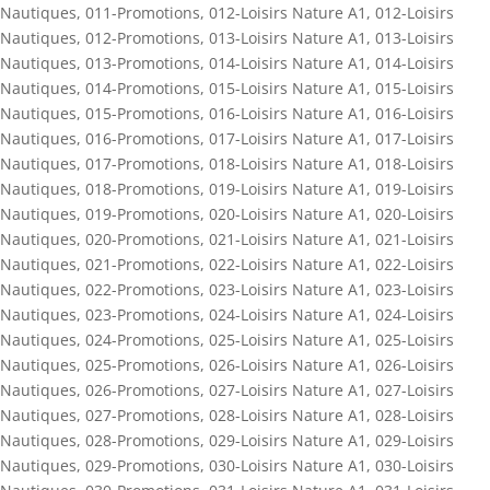
Nautiques
,
011-Promotions
,
012-Loisirs Nature A1
,
012-Loisirs
Nautiques
,
012-Promotions
,
013-Loisirs Nature A1
,
013-Loisirs
Nautiques
,
013-Promotions
,
014-Loisirs Nature A1
,
014-Loisirs
Nautiques
,
014-Promotions
,
015-Loisirs Nature A1
,
015-Loisirs
Nautiques
,
015-Promotions
,
016-Loisirs Nature A1
,
016-Loisirs
Nautiques
,
016-Promotions
,
017-Loisirs Nature A1
,
017-Loisirs
Nautiques
,
017-Promotions
,
018-Loisirs Nature A1
,
018-Loisirs
Nautiques
,
018-Promotions
,
019-Loisirs Nature A1
,
019-Loisirs
Nautiques
,
019-Promotions
,
020-Loisirs Nature A1
,
020-Loisirs
Nautiques
,
020-Promotions
,
021-Loisirs Nature A1
,
021-Loisirs
Nautiques
,
021-Promotions
,
022-Loisirs Nature A1
,
022-Loisirs
Nautiques
,
022-Promotions
,
023-Loisirs Nature A1
,
023-Loisirs
Nautiques
,
023-Promotions
,
024-Loisirs Nature A1
,
024-Loisirs
Nautiques
,
024-Promotions
,
025-Loisirs Nature A1
,
025-Loisirs
Nautiques
,
025-Promotions
,
026-Loisirs Nature A1
,
026-Loisirs
Nautiques
,
026-Promotions
,
027-Loisirs Nature A1
,
027-Loisirs
Nautiques
,
027-Promotions
,
028-Loisirs Nature A1
,
028-Loisirs
Nautiques
,
028-Promotions
,
029-Loisirs Nature A1
,
029-Loisirs
Nautiques
,
029-Promotions
,
030-Loisirs Nature A1
,
030-Loisirs