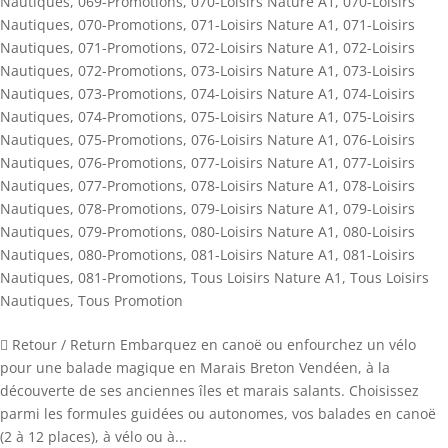
Nautiques
,
069-Promotions
,
070-Loisirs Nature A1
,
070-Loisirs
Nautiques
,
070-Promotions
,
071-Loisirs Nature A1
,
071-Loisirs
Nautiques
,
071-Promotions
,
072-Loisirs Nature A1
,
072-Loisirs
Nautiques
,
072-Promotions
,
073-Loisirs Nature A1
,
073-Loisirs
Nautiques
,
073-Promotions
,
074-Loisirs Nature A1
,
074-Loisirs
Nautiques
,
074-Promotions
,
075-Loisirs Nature A1
,
075-Loisirs
Nautiques
,
075-Promotions
,
076-Loisirs Nature A1
,
076-Loisirs
Nautiques
,
076-Promotions
,
077-Loisirs Nature A1
,
077-Loisirs
Nautiques
,
077-Promotions
,
078-Loisirs Nature A1
,
078-Loisirs
Nautiques
,
078-Promotions
,
079-Loisirs Nature A1
,
079-Loisirs
Nautiques
,
079-Promotions
,
080-Loisirs Nature A1
,
080-Loisirs
Nautiques
,
080-Promotions
,
081-Loisirs Nature A1
,
081-Loisirs
Nautiques
,
081-Promotions
,
Tous Loisirs Nature A1
,
Tous Loisirs
Nautiques
,
Tous Promotion
 Retour / Return Embarquez en canoë ou enfourchez un vélo
pour une balade magique en Marais Breton Vendéen, à la
découverte de ses anciennes îles et marais salants. Choisissez
parmi les formules guidées ou autonomes, vos balades en canoë
(2 à 12 places), à vélo ou à...