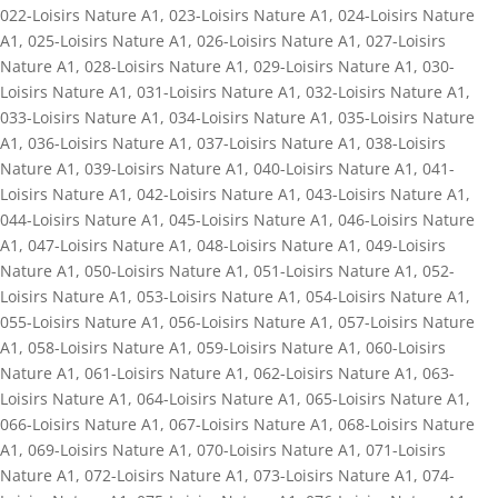
022-Loisirs Nature A1
,
023-Loisirs Nature A1
,
024-Loisirs Nature
A1
,
025-Loisirs Nature A1
,
026-Loisirs Nature A1
,
027-Loisirs
Nature A1
,
028-Loisirs Nature A1
,
029-Loisirs Nature A1
,
030-
Loisirs Nature A1
,
031-Loisirs Nature A1
,
032-Loisirs Nature A1
,
033-Loisirs Nature A1
,
034-Loisirs Nature A1
,
035-Loisirs Nature
A1
,
036-Loisirs Nature A1
,
037-Loisirs Nature A1
,
038-Loisirs
Nature A1
,
039-Loisirs Nature A1
,
040-Loisirs Nature A1
,
041-
Loisirs Nature A1
,
042-Loisirs Nature A1
,
043-Loisirs Nature A1
,
044-Loisirs Nature A1
,
045-Loisirs Nature A1
,
046-Loisirs Nature
A1
,
047-Loisirs Nature A1
,
048-Loisirs Nature A1
,
049-Loisirs
Nature A1
,
050-Loisirs Nature A1
,
051-Loisirs Nature A1
,
052-
Loisirs Nature A1
,
053-Loisirs Nature A1
,
054-Loisirs Nature A1
,
055-Loisirs Nature A1
,
056-Loisirs Nature A1
,
057-Loisirs Nature
A1
,
058-Loisirs Nature A1
,
059-Loisirs Nature A1
,
060-Loisirs
Nature A1
,
061-Loisirs Nature A1
,
062-Loisirs Nature A1
,
063-
Loisirs Nature A1
,
064-Loisirs Nature A1
,
065-Loisirs Nature A1
,
066-Loisirs Nature A1
,
067-Loisirs Nature A1
,
068-Loisirs Nature
A1
,
069-Loisirs Nature A1
,
070-Loisirs Nature A1
,
071-Loisirs
Nature A1
,
072-Loisirs Nature A1
,
073-Loisirs Nature A1
,
074-