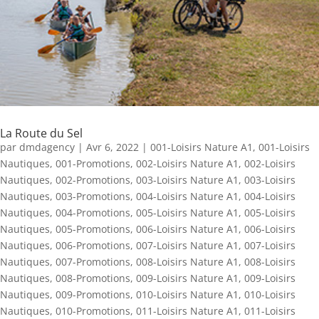
La Route du Sel
par
dmdagency
|
Avr 6, 2022
|
001-Loisirs Nature A1
,
001-Loisirs
Nautiques
,
001-Promotions
,
002-Loisirs Nature A1
,
002-Loisirs
Nautiques
,
002-Promotions
,
003-Loisirs Nature A1
,
003-Loisirs
Nautiques
,
003-Promotions
,
004-Loisirs Nature A1
,
004-Loisirs
Nautiques
,
004-Promotions
,
005-Loisirs Nature A1
,
005-Loisirs
Nautiques
,
005-Promotions
,
006-Loisirs Nature A1
,
006-Loisirs
Nautiques
,
006-Promotions
,
007-Loisirs Nature A1
,
007-Loisirs
Nautiques
,
007-Promotions
,
008-Loisirs Nature A1
,
008-Loisirs
Nautiques
,
008-Promotions
,
009-Loisirs Nature A1
,
009-Loisirs
Nautiques
,
009-Promotions
,
010-Loisirs Nature A1
,
010-Loisirs
Nautiques
,
010-Promotions
,
011-Loisirs Nature A1
,
011-Loisirs