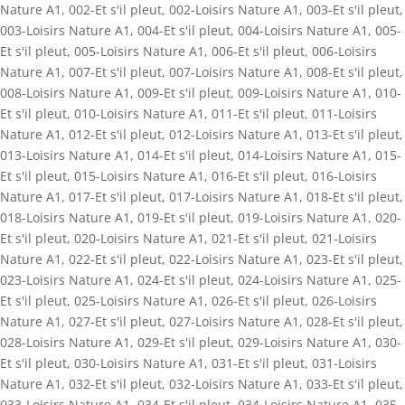
Nature A1
,
002-Et s'il pleut
,
002-Loisirs Nature A1
,
003-Et s'il pleut
,
003-Loisirs Nature A1
,
004-Et s'il pleut
,
004-Loisirs Nature A1
,
005-
Et s'il pleut
,
005-Loisirs Nature A1
,
006-Et s'il pleut
,
006-Loisirs
Nature A1
,
007-Et s'il pleut
,
007-Loisirs Nature A1
,
008-Et s'il pleut
,
008-Loisirs Nature A1
,
009-Et s'il pleut
,
009-Loisirs Nature A1
,
010-
Et s'il pleut
,
010-Loisirs Nature A1
,
011-Et s'il pleut
,
011-Loisirs
Nature A1
,
012-Et s'il pleut
,
012-Loisirs Nature A1
,
013-Et s'il pleut
,
013-Loisirs Nature A1
,
014-Et s'il pleut
,
014-Loisirs Nature A1
,
015-
Et s'il pleut
,
015-Loisirs Nature A1
,
016-Et s'il pleut
,
016-Loisirs
Nature A1
,
017-Et s'il pleut
,
017-Loisirs Nature A1
,
018-Et s'il pleut
,
018-Loisirs Nature A1
,
019-Et s'il pleut
,
019-Loisirs Nature A1
,
020-
Et s'il pleut
,
020-Loisirs Nature A1
,
021-Et s'il pleut
,
021-Loisirs
Nature A1
,
022-Et s'il pleut
,
022-Loisirs Nature A1
,
023-Et s'il pleut
,
023-Loisirs Nature A1
,
024-Et s'il pleut
,
024-Loisirs Nature A1
,
025-
Et s'il pleut
,
025-Loisirs Nature A1
,
026-Et s'il pleut
,
026-Loisirs
Nature A1
,
027-Et s'il pleut
,
027-Loisirs Nature A1
,
028-Et s'il pleut
,
028-Loisirs Nature A1
,
029-Et s'il pleut
,
029-Loisirs Nature A1
,
030-
Et s'il pleut
,
030-Loisirs Nature A1
,
031-Et s'il pleut
,
031-Loisirs
Nature A1
,
032-Et s'il pleut
,
032-Loisirs Nature A1
,
033-Et s'il pleut
,
033-Loisirs Nature A1
,
034-Et s'il pleut
,
034-Loisirs Nature A1
,
035-