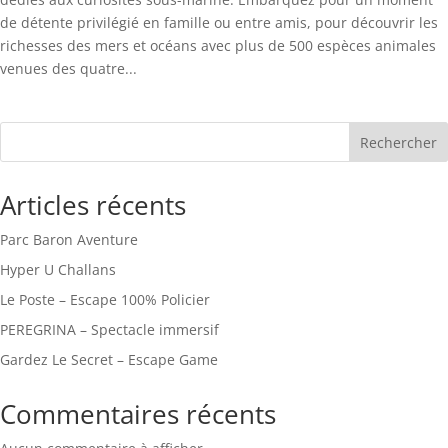
de détente privilégié en famille ou entre amis, pour découvrir les
richesses des mers et océans avec plus de 500 espèces animales
venues des quatre...
Rechercher
Articles récents
Parc Baron Aventure
Hyper U Challans
Le Poste – Escape 100% Policier
PEREGRINA – Spectacle immersif
Gardez Le Secret – Escape Game
Commentaires récents