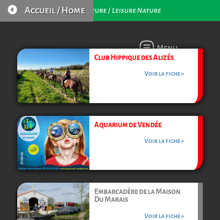

Accueil / Home
Loisirs Nature /
Leisure Nature
Menu
Club Hippique des Alizés
Voir la fiche »
Aquarium de Vendée
Voir la fiche »
Embarcadère de la Maison
Du Marais
Voir la fiche »