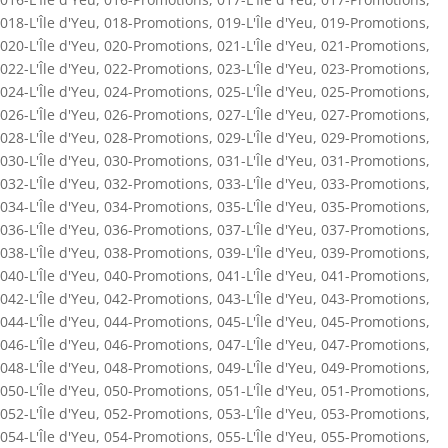
018-L'Île d'Yeu
,
018-Promotions
,
019-L'Île d'Yeu
,
019-Promotions
,
020-L'Île d'Yeu
,
020-Promotions
,
021-L'Île d'Yeu
,
021-Promotions
,
022-L'Île d'Yeu
,
022-Promotions
,
023-L'Île d'Yeu
,
023-Promotions
,
024-L'Île d'Yeu
,
024-Promotions
,
025-L'Île d'Yeu
,
025-Promotions
,
026-L'Île d'Yeu
,
026-Promotions
,
027-L'Île d'Yeu
,
027-Promotions
,
028-L'Île d'Yeu
,
028-Promotions
,
029-L'Île d'Yeu
,
029-Promotions
,
030-L'Île d'Yeu
,
030-Promotions
,
031-L'Île d'Yeu
,
031-Promotions
,
032-L'Île d'Yeu
,
032-Promotions
,
033-L'Île d'Yeu
,
033-Promotions
,
034-L'Île d'Yeu
,
034-Promotions
,
035-L'Île d'Yeu
,
035-Promotions
,
036-L'Île d'Yeu
,
036-Promotions
,
037-L'Île d'Yeu
,
037-Promotions
,
038-L'Île d'Yeu
,
038-Promotions
,
039-L'Île d'Yeu
,
039-Promotions
,
040-L'Île d'Yeu
,
040-Promotions
,
041-L'Île d'Yeu
,
041-Promotions
,
042-L'Île d'Yeu
,
042-Promotions
,
043-L'Île d'Yeu
,
043-Promotions
,
044-L'Île d'Yeu
,
044-Promotions
,
045-L'Île d'Yeu
,
045-Promotions
,
046-L'Île d'Yeu
,
046-Promotions
,
047-L'Île d'Yeu
,
047-Promotions
,
048-L'Île d'Yeu
,
048-Promotions
,
049-L'Île d'Yeu
,
049-Promotions
,
050-L'Île d'Yeu
,
050-Promotions
,
051-L'Île d'Yeu
,
051-Promotions
,
052-L'Île d'Yeu
,
052-Promotions
,
053-L'Île d'Yeu
,
053-Promotions
,
054-L'Île d'Yeu
,
054-Promotions
,
055-L'Île d'Yeu
,
055-Promotions
,