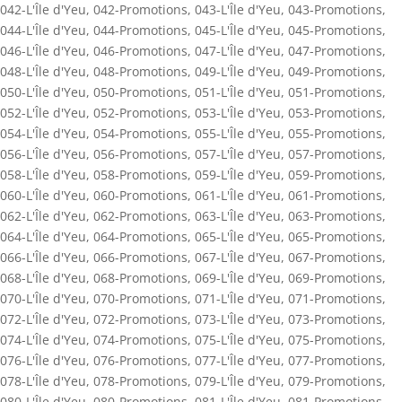
042-L'Île d'Yeu
,
042-Promotions
,
043-L'Île d'Yeu
,
043-Promotions
,
044-L'Île d'Yeu
,
044-Promotions
,
045-L'Île d'Yeu
,
045-Promotions
,
046-L'Île d'Yeu
,
046-Promotions
,
047-L'Île d'Yeu
,
047-Promotions
,
048-L'Île d'Yeu
,
048-Promotions
,
049-L'Île d'Yeu
,
049-Promotions
,
050-L'Île d'Yeu
,
050-Promotions
,
051-L'Île d'Yeu
,
051-Promotions
,
052-L'Île d'Yeu
,
052-Promotions
,
053-L'Île d'Yeu
,
053-Promotions
,
054-L'Île d'Yeu
,
054-Promotions
,
055-L'Île d'Yeu
,
055-Promotions
,
056-L'Île d'Yeu
,
056-Promotions
,
057-L'Île d'Yeu
,
057-Promotions
,
058-L'Île d'Yeu
,
058-Promotions
,
059-L'Île d'Yeu
,
059-Promotions
,
060-L'Île d'Yeu
,
060-Promotions
,
061-L'Île d'Yeu
,
061-Promotions
,
062-L'Île d'Yeu
,
062-Promotions
,
063-L'Île d'Yeu
,
063-Promotions
,
064-L'Île d'Yeu
,
064-Promotions
,
065-L'Île d'Yeu
,
065-Promotions
,
066-L'Île d'Yeu
,
066-Promotions
,
067-L'Île d'Yeu
,
067-Promotions
,
068-L'Île d'Yeu
,
068-Promotions
,
069-L'Île d'Yeu
,
069-Promotions
,
070-L'Île d'Yeu
,
070-Promotions
,
071-L'Île d'Yeu
,
071-Promotions
,
072-L'Île d'Yeu
,
072-Promotions
,
073-L'Île d'Yeu
,
073-Promotions
,
074-L'Île d'Yeu
,
074-Promotions
,
075-L'Île d'Yeu
,
075-Promotions
,
076-L'Île d'Yeu
,
076-Promotions
,
077-L'Île d'Yeu
,
077-Promotions
,
078-L'Île d'Yeu
,
078-Promotions
,
079-L'Île d'Yeu
,
079-Promotions
,
080-L'Île d'Yeu
,
080-Promotions
,
081-L'Île d'Yeu
,
081-Promotions
,