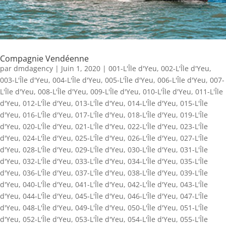
Compagnie Vendéenne
par
dmdagency
|
Juin 1, 2020
|
001-L'Île d'Yeu
,
002-L'Île d'Yeu
,
003-L'Île d'Yeu
,
004-L'Île d'Yeu
,
005-L'Île d'Yeu
,
006-L'Île d'Yeu
,
007-
L'Île d'Yeu
,
008-L'Île d'Yeu
,
009-L'Île d'Yeu
,
010-L'Île d'Yeu
,
011-L'Île
d'Yeu
,
012-L'Île d'Yeu
,
013-L'Île d'Yeu
,
014-L'Île d'Yeu
,
015-L'Île
d'Yeu
,
016-L'Île d'Yeu
,
017-L'Île d'Yeu
,
018-L'Île d'Yeu
,
019-L'Île
d'Yeu
,
020-L'Île d'Yeu
,
021-L'Île d'Yeu
,
022-L'Île d'Yeu
,
023-L'Île
d'Yeu
,
024-L'Île d'Yeu
,
025-L'Île d'Yeu
,
026-L'Île d'Yeu
,
027-L'Île
d'Yeu
,
028-L'Île d'Yeu
,
029-L'Île d'Yeu
,
030-L'Île d'Yeu
,
031-L'Île
d'Yeu
,
032-L'Île d'Yeu
,
033-L'Île d'Yeu
,
034-L'Île d'Yeu
,
035-L'Île
d'Yeu
,
036-L'Île d'Yeu
,
037-L'Île d'Yeu
,
038-L'Île d'Yeu
,
039-L'Île
d'Yeu
,
040-L'Île d'Yeu
,
041-L'Île d'Yeu
,
042-L'Île d'Yeu
,
043-L'Île
d'Yeu
,
044-L'Île d'Yeu
,
045-L'Île d'Yeu
,
046-L'Île d'Yeu
,
047-L'Île
d'Yeu
,
048-L'Île d'Yeu
,
049-L'Île d'Yeu
,
050-L'Île d'Yeu
,
051-L'Île
d'Yeu
,
052-L'Île d'Yeu
,
053-L'Île d'Yeu
,
054-L'Île d'Yeu
,
055-L'Île