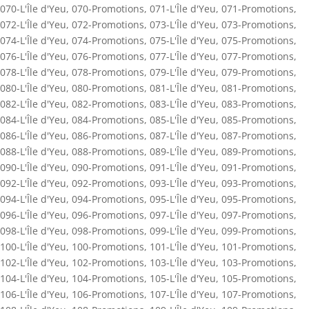
070-L'Île d'Yeu
,
070-Promotions
,
071-L'Île d'Yeu
,
071-Promotions
,
072-L'Île d'Yeu
,
072-Promotions
,
073-L'Île d'Yeu
,
073-Promotions
,
074-L'Île d'Yeu
,
074-Promotions
,
075-L'Île d'Yeu
,
075-Promotions
,
076-L'Île d'Yeu
,
076-Promotions
,
077-L'Île d'Yeu
,
077-Promotions
,
078-L'Île d'Yeu
,
078-Promotions
,
079-L'Île d'Yeu
,
079-Promotions
,
080-L'Île d'Yeu
,
080-Promotions
,
081-L'Île d'Yeu
,
081-Promotions
,
082-L'Île d'Yeu
,
082-Promotions
,
083-L'Île d'Yeu
,
083-Promotions
,
084-L'Île d'Yeu
,
084-Promotions
,
085-L'Île d'Yeu
,
085-Promotions
,
086-L'Île d'Yeu
,
086-Promotions
,
087-L'Île d'Yeu
,
087-Promotions
,
088-L'Île d'Yeu
,
088-Promotions
,
089-L'Île d'Yeu
,
089-Promotions
,
090-L'Île d'Yeu
,
090-Promotions
,
091-L'Île d'Yeu
,
091-Promotions
,
092-L'Île d'Yeu
,
092-Promotions
,
093-L'Île d'Yeu
,
093-Promotions
,
094-L'Île d'Yeu
,
094-Promotions
,
095-L'Île d'Yeu
,
095-Promotions
,
096-L'Île d'Yeu
,
096-Promotions
,
097-L'Île d'Yeu
,
097-Promotions
,
098-L'Île d'Yeu
,
098-Promotions
,
099-L'Île d'Yeu
,
099-Promotions
,
100-L'Île d'Yeu
,
100-Promotions
,
101-L'Île d'Yeu
,
101-Promotions
,
102-L'Île d'Yeu
,
102-Promotions
,
103-L'Île d'Yeu
,
103-Promotions
,
104-L'Île d'Yeu
,
104-Promotions
,
105-L'Île d'Yeu
,
105-Promotions
,
106-L'Île d'Yeu
,
106-Promotions
,
107-L'Île d'Yeu
,
107-Promotions
,