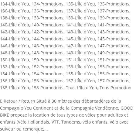
134-L'Île d'Yeu
,
134-Promotions
,
135-L'Île d'Yeu
,
135-Promotions
,
136-L'Île d'Yeu
,
136-Promotions
,
137-L'Île d'Yeu
,
137-Promotions
,
138-L'Île d'Yeu
,
138-Promotions
,
139-L'Île d'Yeu
,
139-Promotions
,
140-L'Île d'Yeu
,
140-Promotions
,
141-L'Île d'Yeu
,
141-Promotions
,
142-L'Île d'Yeu
,
142-Promotions
,
143-L'Île d'Yeu
,
143-Promotions
,
144-L'Île d'Yeu
,
144-Promotions
,
145-L'Île d'Yeu
,
145-Promotions
,
146-L'Île d'Yeu
,
146-Promotions
,
147-L'Île d'Yeu
,
147-Promotions
,
148-L'Île d'Yeu
,
148-Promotions
,
149-L'Île d'Yeu
,
149-Promotions
,
150-L'Île d'Yeu
,
150-Promotions
,
151-L'Île d'Yeu
,
151-Promotions
,
152-L'Île d'Yeu
,
152-Promotions
,
153-L'Île d'Yeu
,
153-Promotions
,
154-L'Île d'Yeu
,
154-Promotions
,
155-L'Île d'Yeu
,
155-Promotions
,
156-L'Île d'Yeu
,
156-Promotions
,
157-L'Île d'Yeu
,
157-Promotions
,
158-L'Île d'Yeu
,
158-Promotions
,
Tous L'Ile d'Yeu
,
Tous Promotion
 Retour / Return Situé à 30 mètres des débarcadères de la
Compagnie Yeu Continent et de la Compagnie Vendéenne, GOOD
BIKE propose la location de tous types de vélos pour adultes et
enfants (Vélo Hollandais, VTT, Tandems, vélo enfants, vélo avec
suiveur ou remorque,...