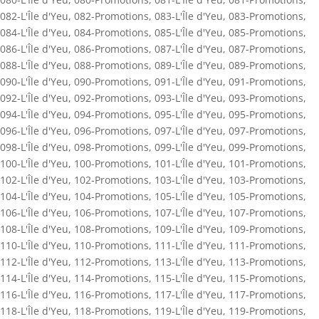
082-L'Île d'Yeu
,
082-Promotions
,
083-L'Île d'Yeu
,
083-Promotions
,
084-L'Île d'Yeu
,
084-Promotions
,
085-L'Île d'Yeu
,
085-Promotions
,
086-L'Île d'Yeu
,
086-Promotions
,
087-L'Île d'Yeu
,
087-Promotions
,
088-L'Île d'Yeu
,
088-Promotions
,
089-L'Île d'Yeu
,
089-Promotions
,
090-L'Île d'Yeu
,
090-Promotions
,
091-L'Île d'Yeu
,
091-Promotions
,
092-L'Île d'Yeu
,
092-Promotions
,
093-L'Île d'Yeu
,
093-Promotions
,
094-L'Île d'Yeu
,
094-Promotions
,
095-L'Île d'Yeu
,
095-Promotions
,
096-L'Île d'Yeu
,
096-Promotions
,
097-L'Île d'Yeu
,
097-Promotions
,
098-L'Île d'Yeu
,
098-Promotions
,
099-L'Île d'Yeu
,
099-Promotions
,
100-L'Île d'Yeu
,
100-Promotions
,
101-L'Île d'Yeu
,
101-Promotions
,
102-L'Île d'Yeu
,
102-Promotions
,
103-L'Île d'Yeu
,
103-Promotions
,
104-L'Île d'Yeu
,
104-Promotions
,
105-L'Île d'Yeu
,
105-Promotions
,
106-L'Île d'Yeu
,
106-Promotions
,
107-L'Île d'Yeu
,
107-Promotions
,
108-L'Île d'Yeu
,
108-Promotions
,
109-L'Île d'Yeu
,
109-Promotions
,
110-L'Île d'Yeu
,
110-Promotions
,
111-L'Île d'Yeu
,
111-Promotions
,
112-L'Île d'Yeu
,
112-Promotions
,
113-L'Île d'Yeu
,
113-Promotions
,
114-L'Île d'Yeu
,
114-Promotions
,
115-L'Île d'Yeu
,
115-Promotions
,
116-L'Île d'Yeu
,
116-Promotions
,
117-L'Île d'Yeu
,
117-Promotions
,
118-L'Île d'Yeu
,
118-Promotions
,
119-L'Île d'Yeu
,
119-Promotions
,