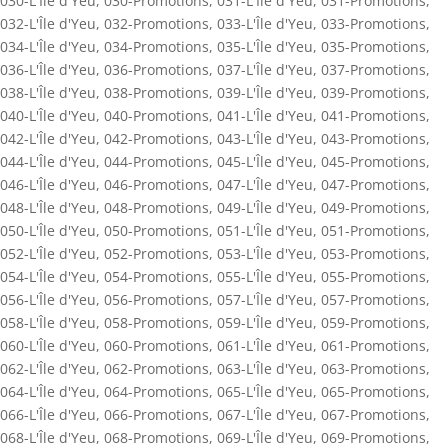
030-L'Île d'Yeu
,
030-Promotions
,
031-L'Île d'Yeu
,
031-Promotions
,
032-L'Île d'Yeu
,
032-Promotions
,
033-L'Île d'Yeu
,
033-Promotions
,
034-L'Île d'Yeu
,
034-Promotions
,
035-L'Île d'Yeu
,
035-Promotions
,
036-L'Île d'Yeu
,
036-Promotions
,
037-L'Île d'Yeu
,
037-Promotions
,
038-L'Île d'Yeu
,
038-Promotions
,
039-L'Île d'Yeu
,
039-Promotions
,
040-L'Île d'Yeu
,
040-Promotions
,
041-L'Île d'Yeu
,
041-Promotions
,
042-L'Île d'Yeu
,
042-Promotions
,
043-L'Île d'Yeu
,
043-Promotions
,
044-L'Île d'Yeu
,
044-Promotions
,
045-L'Île d'Yeu
,
045-Promotions
,
046-L'Île d'Yeu
,
046-Promotions
,
047-L'Île d'Yeu
,
047-Promotions
,
048-L'Île d'Yeu
,
048-Promotions
,
049-L'Île d'Yeu
,
049-Promotions
,
050-L'Île d'Yeu
,
050-Promotions
,
051-L'Île d'Yeu
,
051-Promotions
,
052-L'Île d'Yeu
,
052-Promotions
,
053-L'Île d'Yeu
,
053-Promotions
,
054-L'Île d'Yeu
,
054-Promotions
,
055-L'Île d'Yeu
,
055-Promotions
,
056-L'Île d'Yeu
,
056-Promotions
,
057-L'Île d'Yeu
,
057-Promotions
,
058-L'Île d'Yeu
,
058-Promotions
,
059-L'Île d'Yeu
,
059-Promotions
,
060-L'Île d'Yeu
,
060-Promotions
,
061-L'Île d'Yeu
,
061-Promotions
,
062-L'Île d'Yeu
,
062-Promotions
,
063-L'Île d'Yeu
,
063-Promotions
,
064-L'Île d'Yeu
,
064-Promotions
,
065-L'Île d'Yeu
,
065-Promotions
,
066-L'Île d'Yeu
,
066-Promotions
,
067-L'Île d'Yeu
,
067-Promotions
,
068-L'Île d'Yeu
,
068-Promotions
,
069-L'Île d'Yeu
,
069-Promotions
,