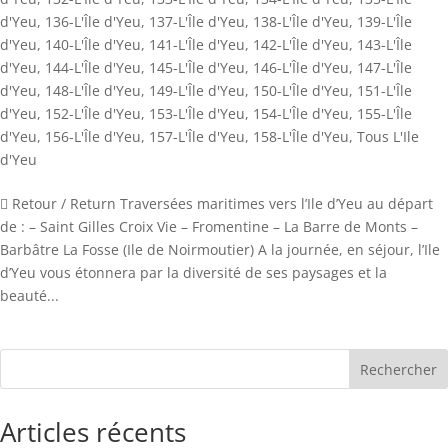
d'Yeu
,
136-L'Île d'Yeu
,
137-L'Île d'Yeu
,
138-L'Île d'Yeu
,
139-L'Île
d'Yeu
,
140-L'Île d'Yeu
,
141-L'Île d'Yeu
,
142-L'Île d'Yeu
,
143-L'Île
d'Yeu
,
144-L'Île d'Yeu
,
145-L'Île d'Yeu
,
146-L'Île d'Yeu
,
147-L'Île
d'Yeu
,
148-L'Île d'Yeu
,
149-L'Île d'Yeu
,
150-L'Île d'Yeu
,
151-L'Île
d'Yeu
,
152-L'Île d'Yeu
,
153-L'Île d'Yeu
,
154-L'Île d'Yeu
,
155-L'Île
d'Yeu
,
156-L'Île d'Yeu
,
157-L'Île d'Yeu
,
158-L'Île d'Yeu
,
Tous L'Ile
d'Yeu
 Retour / Return Traversées maritimes vers l’Ile d’Yeu au départ
de : – Saint Gilles Croix Vie – Fromentine – La Barre de Monts –
Barbâtre La Fosse (Ile de Noirmoutier) A la journée, en séjour, l’Ile
d’Yeu vous étonnera par la diversité de ses paysages et la
beauté...
Rechercher
Articles récents