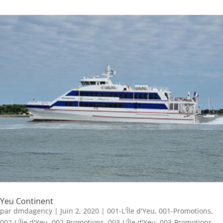
Yeu Continent
par
dmdagency
|
Juin 2, 2020
|
001-L'Île d'Yeu
,
001-Promotions
,
002-L'Île d'Yeu
,
002-Promotions
,
003-L'Île d'Yeu
,
003-Promotions
,