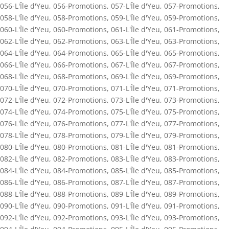
056-L'Île d'Yeu
,
056-Promotions
,
057-L'Île d'Yeu
,
057-Promotions
,
058-L'Île d'Yeu
,
058-Promotions
,
059-L'Île d'Yeu
,
059-Promotions
,
060-L'Île d'Yeu
,
060-Promotions
,
061-L'Île d'Yeu
,
061-Promotions
,
062-L'Île d'Yeu
,
062-Promotions
,
063-L'Île d'Yeu
,
063-Promotions
,
064-L'Île d'Yeu
,
064-Promotions
,
065-L'Île d'Yeu
,
065-Promotions
,
066-L'Île d'Yeu
,
066-Promotions
,
067-L'Île d'Yeu
,
067-Promotions
,
068-L'Île d'Yeu
,
068-Promotions
,
069-L'Île d'Yeu
,
069-Promotions
,
070-L'Île d'Yeu
,
070-Promotions
,
071-L'Île d'Yeu
,
071-Promotions
,
072-L'Île d'Yeu
,
072-Promotions
,
073-L'Île d'Yeu
,
073-Promotions
,
074-L'Île d'Yeu
,
074-Promotions
,
075-L'Île d'Yeu
,
075-Promotions
,
076-L'Île d'Yeu
,
076-Promotions
,
077-L'Île d'Yeu
,
077-Promotions
,
078-L'Île d'Yeu
,
078-Promotions
,
079-L'Île d'Yeu
,
079-Promotions
,
080-L'Île d'Yeu
,
080-Promotions
,
081-L'Île d'Yeu
,
081-Promotions
,
082-L'Île d'Yeu
,
082-Promotions
,
083-L'Île d'Yeu
,
083-Promotions
,
084-L'Île d'Yeu
,
084-Promotions
,
085-L'Île d'Yeu
,
085-Promotions
,
086-L'Île d'Yeu
,
086-Promotions
,
087-L'Île d'Yeu
,
087-Promotions
,
088-L'Île d'Yeu
,
088-Promotions
,
089-L'Île d'Yeu
,
089-Promotions
,
090-L'Île d'Yeu
,
090-Promotions
,
091-L'Île d'Yeu
,
091-Promotions
,
092-L'Île d'Yeu
,
092-Promotions
,
093-L'Île d'Yeu
,
093-Promotions
,