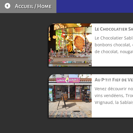

Accueil / Home
Le Chocolatier S
Le Chocolatier Sabl
bonbons chocolat, 
de chocolat, nougat
Au P’tit Fief de V
Venez découvrir no
vins vendéens, Tro
Vrignaud, la Sablais