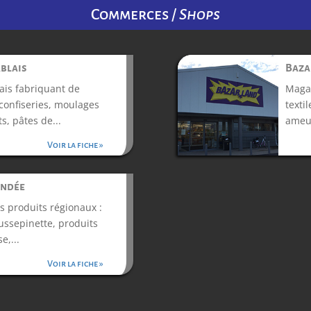
Commerces /
Shops
ablais
Baza
ais fabriquant de
Magas
confiseries, moulages
textil
s, pâtes de...
ameub
Voir la fiche »
endée
s produits régionaux :
ussepinette, produits
e,...
Voir la fiche »