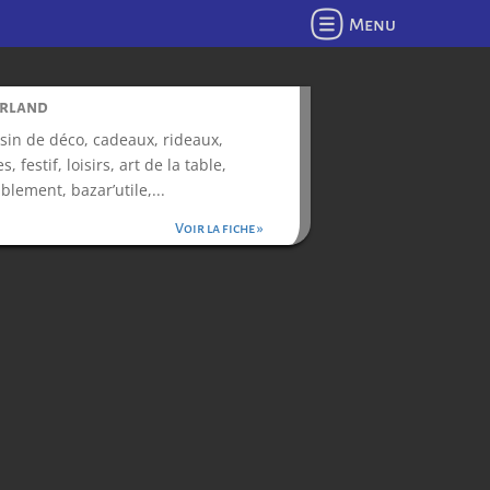
Menu
rland
in de déco, cadeaux, rideaux,
es, festif, loisirs, art de la table,
lement, bazar’utile,...
Voir la fiche »