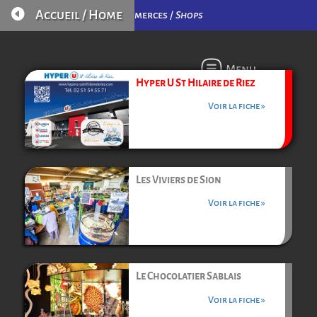

Accueil / Home
Commerces /
Shops
Menu
Hyper U St Hilaire de Riez
Voir la fiche »
Les Viviers de Sion
Voir la fiche »
Le Chocolatier Sablais
Voir la fiche »