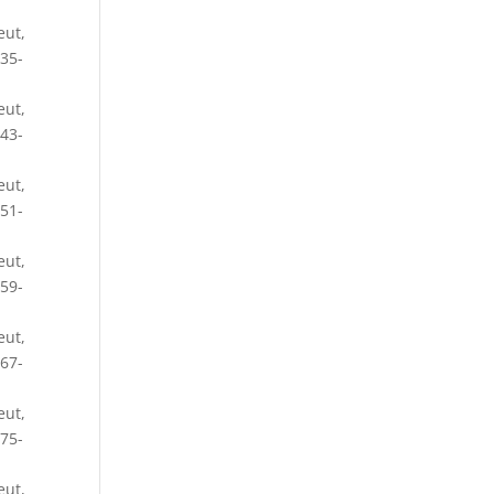
leut
,
35-
leut
,
43-
leut
,
51-
leut
,
59-
leut
,
67-
leut
,
75-
leut
,