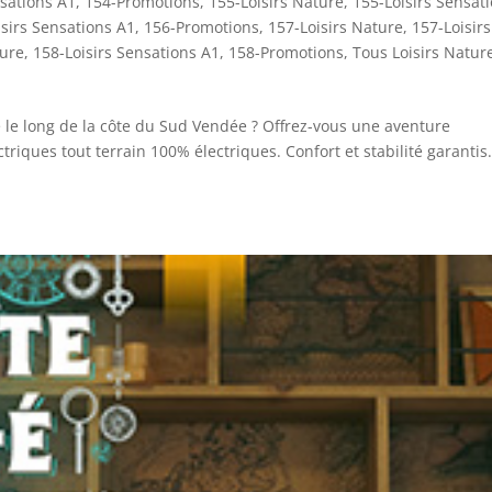
nsations A1
,
154-Promotions
,
155-Loisirs Nature
,
155-Loisirs Sensat
isirs Sensations A1
,
156-Promotions
,
157-Loisirs Nature
,
157-Loisirs
ture
,
158-Loisirs Sensations A1
,
158-Promotions
,
Tous Loisirs Natur
 le long de la côte du Sud Vendée ? Offrez-vous une aventure
riques tout terrain 100% électriques. Confort et stabilité garantis.