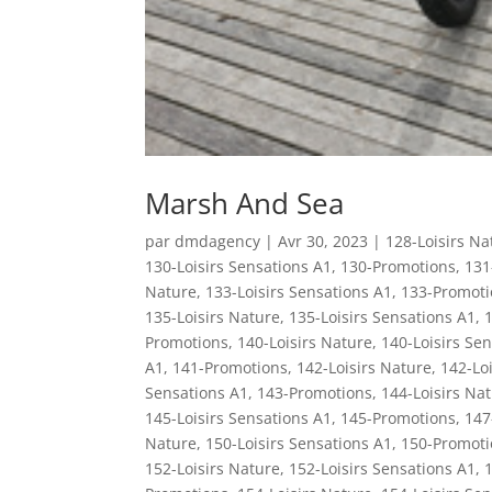
Marsh And Sea
par
dmdagency
|
Avr 30, 2023
|
128-Loisirs Na
130-Loisirs Sensations A1
,
130-Promotions
,
131
Nature
,
133-Loisirs Sensations A1
,
133-Promoti
135-Loisirs Nature
,
135-Loisirs Sensations A1
,
Promotions
,
140-Loisirs Nature
,
140-Loisirs Se
A1
,
141-Promotions
,
142-Loisirs Nature
,
142-Lo
Sensations A1
,
143-Promotions
,
144-Loisirs Na
145-Loisirs Sensations A1
,
145-Promotions
,
147
Nature
,
150-Loisirs Sensations A1
,
150-Promoti
152-Loisirs Nature
,
152-Loisirs Sensations A1
,