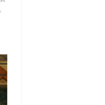
ions
e
,