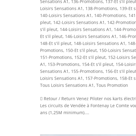
Sensations A1
,
136-Promotions
,
137-Et s'il pleu
Loisirs Sensations A1
,
138-Promotions
,
139-Et s
140-Loisirs Sensations A1
,
140-Promotions
,
141-
pleut
,
142-Loisirs Sensations A1
,
142-Promotio
s'il pleut
,
144-Loisirs Sensations A1
,
144-Promo
Et s'il pleut
,
146-Loisirs Sensations A1
,
146-Pro
148-Et s'il pleut
,
148-Loisirs Sensations A1
,
148
Promotions
,
150-Et s'il pleut
,
150-Loisirs Sensa
151-Promotions
,
152-Et s'il pleut
,
152-Loisirs S
A1
,
153-Promotions
,
154-Et s'il pleut
,
154-Loisi
Sensations A1
,
155-Promotions
,
156-Et s'il pleu
Loisirs Sensations A1
,
157-Promotions
,
158-Et s
Tous Loisirs Sensations A1
,
Tous Promotion
 Retour / Return Venez Piloter nos karts électr
Les circuits de Vendée à Fontenay Le Comte vous
ans (1,25M minimum)....