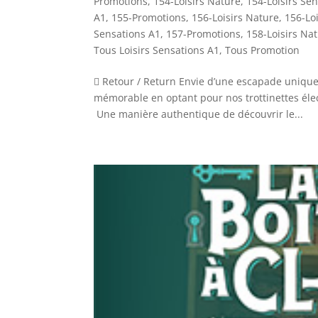
Promotions
,
154-Loisirs Nature
,
154-Loisirs Se
A1
,
155-Promotions
,
156-Loisirs Nature
,
156-Lo
Sensations A1
,
157-Promotions
,
158-Loisirs Na
Tous Loisirs Sensations A1
,
Tous Promotion
 Retour / Return Envie d’une escapade unique
mémorable en optant pour nos trottinettes élect
Une manière authentique de découvrir le...