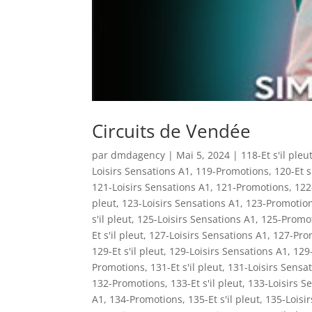
Circuits de Vendée
par
dmdagency
|
Mai 5, 2024
|
118-Et s'il pleu
Loisirs Sensations A1
,
119-Promotions
,
120-Et s
121-Loisirs Sensations A1
,
121-Promotions
,
122-
pleut
,
123-Loisirs Sensations A1
,
123-Promotio
s'il pleut
,
125-Loisirs Sensations A1
,
125-Promo
Et s'il pleut
,
127-Loisirs Sensations A1
,
127-Pro
129-Et s'il pleut
,
129-Loisirs Sensations A1
,
129
Promotions
,
131-Et s'il pleut
,
131-Loisirs Sensa
132-Promotions
,
133-Et s'il pleut
,
133-Loisirs S
A1
,
134-Promotions
,
135-Et s'il pleut
,
135-Loisi