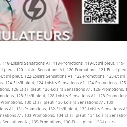
t
,
118-Loisirs Sensations A1
,
118-Promotions
,
119-Et s'il pleut
,
119-
'il pleut
,
120-Loisirs Sensations A1
,
120-Promotions
,
121-Et s'il pleu
Et s'il pleut
,
122-Loisirs Sensations A1
,
122-Promotions
,
123-Et s'il
ns
,
124-Et s'il pleut
,
124-Loisirs Sensations A1
,
124-Promotions
,
125-
tions
,
126-Et s'il pleut
,
126-Loisirs Sensations A1
,
126-Promotions
,
motions
,
128-Et s'il pleut
,
128-Loisirs Sensations A1
,
128-Promotion
-Promotions
,
130-Et s'il pleut
,
130-Loisirs Sensations A1
,
130-
tions A1
,
131-Promotions
,
132-Et s'il pleut
,
132-Loisirs Sensations A
ensations A1
,
133-Promotions
,
134-Et s'il pleut
,
134-Loisirs Sensatio
rs Sensations A1
,
135-Promotions
,
136-Et s'il pleut
,
136-Loisirs