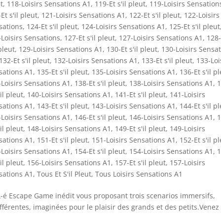
t
,
118-Loisirs Sensations A1
,
119-Et s'il pleut
,
119-Loisirs Sensation
Et s'il pleut
,
121-Loisirs Sensations A1
,
122-Et s'il pleut
,
122-Loisirs
sations
,
124-Et s'il pleut
,
124-Loisirs Sensations A1
,
125-Et s'il pleut
-Loisirs Sensations
,
127-Et s'il pleut
,
127-Loisirs Sensations A1
,
128-
pleut
,
129-Loisirs Sensations A1
,
130-Et s'il pleut
,
130-Loisirs Sensa
132-Et s'il pleut
,
132-Loisirs Sensations A1
,
133-Et s'il pleut
,
133-Loi
sations A1
,
135-Et s'il pleut
,
135-Loisirs Sensations A1
,
136-Et s'il p
-Loisirs Sensations A1
,
138-Et s'il pleut
,
138-Loisirs Sensations A1
,
1
il pleut
,
140-Loisirs Sensations A1
,
141-Et s'il pleut
,
141-Loisirs
sations A1
,
143-Et s'il pleut
,
143-Loisirs Sensations A1
,
144-Et s'il p
-Loisirs Sensations A1
,
146-Et s'il pleut
,
146-Loisirs Sensations A1
,
1
il pleut
,
148-Loisirs Sensations A1
,
149-Et s'il pleut
,
149-Loisirs
sations A1
,
151-Et s'il pleut
,
151-Loisirs Sensations A1
,
152-Et s'il p
-Loisirs Sensations A1
,
154-Et s'il pleut
,
154-Loisirs Sensations A1
,
1
il pleut
,
156-Loisirs Sensations A1
,
157-Et s'il pleut
,
157-Loisirs
sations A1
,
Tous Et S'il Pleut
,
Tous Loisirs Sensations A1
L-é Escape Game inédit vous proposant trois scenarios immersifs,
fférentes, imaginées pour le plaisir des grands et des petits.Venez