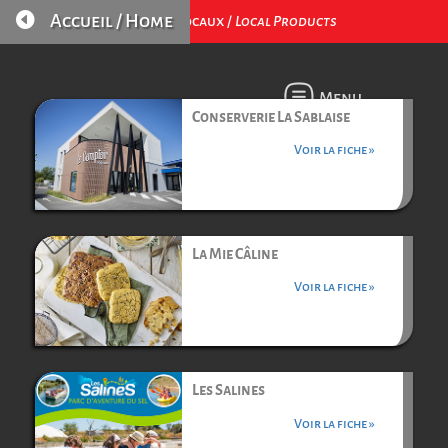

Accueil / Home
Produits Locaux /
Local Products
Menu
Conserverie La Sablaise
Voir la fiche »
La Mie Câline
Voir la fiche »
Les Salines
Voir la fiche »