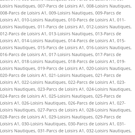
Loisirs Nautiques
,
007-Parcs de Loisirs A1
,
008-Loisirs Nautiques
,
008-Parcs de Loisirs A1
,
009-Loisirs Nautiques
,
009-Parcs de
Loisirs A1
,
010-Loisirs Nautiques
,
010-Parcs de Loisirs A1
,
011-
Loisirs Nautiques
,
011-Parcs de Loisirs A1
,
012-Loisirs Nautiques
,
012-Parcs de Loisirs A1
,
013-Loisirs Nautiques
,
013-Parcs de
Loisirs A1
,
014-Loisirs Nautiques
,
014-Parcs de Loisirs A1
,
015-
Loisirs Nautiques
,
015-Parcs de Loisirs A1
,
016-Loisirs Nautiques
,
016-Parcs de Loisirs A1
,
017-Loisirs Nautiques
,
017-Parcs de
Loisirs A1
,
018-Loisirs Nautiques
,
018-Parcs de Loisirs A1
,
019-
Loisirs Nautiques
,
019-Parcs de Loisirs A1
,
020-Loisirs Nautiques
,
020-Parcs de Loisirs A1
,
021-Loisirs Nautiques
,
021-Parcs de
Loisirs A1
,
022-Loisirs Nautiques
,
022-Parcs de Loisirs A1
,
023-
Loisirs Nautiques
,
023-Parcs de Loisirs A1
,
024-Loisirs Nautiques
,
024-Parcs de Loisirs A1
,
025-Loisirs Nautiques
,
025-Parcs de
Loisirs A1
,
026-Loisirs Nautiques
,
026-Parcs de Loisirs A1
,
027-
Loisirs Nautiques
,
027-Parcs de Loisirs A1
,
028-Loisirs Nautiques
,
028-Parcs de Loisirs A1
,
029-Loisirs Nautiques
,
029-Parcs de
Loisirs A1
,
030-Loisirs Nautiques
,
030-Parcs de Loisirs A1
,
031-
Loisirs Nautiques
,
031-Parcs de Loisirs A1
,
032-Loisirs Nautiques
,