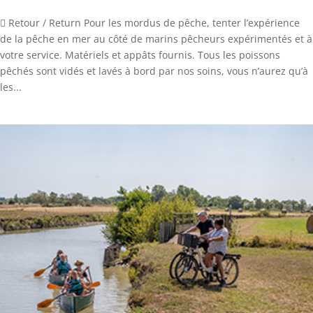
 Retour / Return Pour les mordus de pêche, tenter l’expérience
de la pêche en mer au côté de marins pêcheurs expérimentés et à
votre service. Matériels et appâts fournis. Tous les poissons
pêchés sont vidés et lavés à bord par nos soins, vous n’aurez qu’à
les...