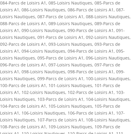
084-Parcs de Loisirs A1
,
085-Loisirs Nautiques
,
085-Parcs de
Loisirs A1
,
086-Loisirs Nautiques
,
086-Parcs de Loisirs A1
,
087-
Loisirs Nautiques
,
087-Parcs de Loisirs A1
,
088-Loisirs Nautiques
,
088-Parcs de Loisirs A1
,
089-Loisirs Nautiques
,
089-Parcs de
Loisirs A1
,
090-Loisirs Nautiques
,
090-Parcs de Loisirs A1
,
091-
Loisirs Nautiques
,
091-Parcs de Loisirs A1
,
092-Loisirs Nautiques
,
092-Parcs de Loisirs A1
,
093-Loisirs Nautiques
,
093-Parcs de
Loisirs A1
,
094-Loisirs Nautiques
,
094-Parcs de Loisirs A1
,
095-
Loisirs Nautiques
,
095-Parcs de Loisirs A1
,
096-Loisirs Nautiques
,
096-Parcs de Loisirs A1
,
097-Loisirs Nautiques
,
097-Parcs de
Loisirs A1
,
098-Loisirs Nautiques
,
098-Parcs de Loisirs A1
,
099-
Loisirs Nautiques
,
099-Parcs de Loisirs A1
,
100-Loisirs Nautiques
,
100-Parcs de Loisirs A1
,
101-Loisirs Nautiques
,
101-Parcs de
Loisirs A1
,
102-Loisirs Nautiques
,
102-Parcs de Loisirs A1
,
103-
Loisirs Nautiques
,
103-Parcs de Loisirs A1
,
104-Loisirs Nautiques
,
104-Parcs de Loisirs A1
,
105-Loisirs Nautiques
,
105-Parcs de
Loisirs A1
,
106-Loisirs Nautiques
,
106-Parcs de Loisirs A1
,
107-
Loisirs Nautiques
,
107-Parcs de Loisirs A1
,
108-Loisirs Nautiques
,
108-Parcs de Loisirs A1
,
109-Loisirs Nautiques
,
109-Parcs de
Loisirs A1
,
110-Loisirs Nautiques
,
110-Parcs de Loisirs A1
,
111-