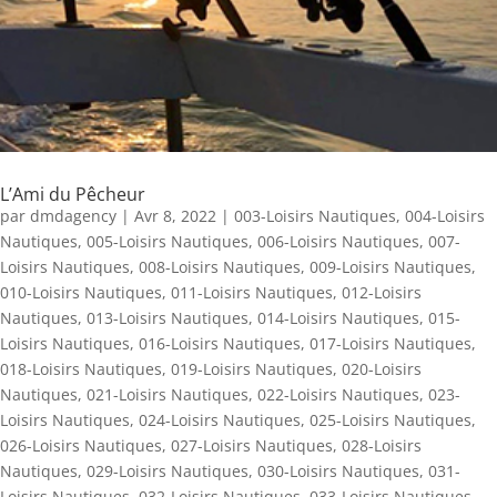
L’Ami du Pêcheur
par
dmdagency
|
Avr 8, 2022
|
003-Loisirs Nautiques
,
004-Loisirs
Nautiques
,
005-Loisirs Nautiques
,
006-Loisirs Nautiques
,
007-
Loisirs Nautiques
,
008-Loisirs Nautiques
,
009-Loisirs Nautiques
,
010-Loisirs Nautiques
,
011-Loisirs Nautiques
,
012-Loisirs
Nautiques
,
013-Loisirs Nautiques
,
014-Loisirs Nautiques
,
015-
Loisirs Nautiques
,
016-Loisirs Nautiques
,
017-Loisirs Nautiques
,
018-Loisirs Nautiques
,
019-Loisirs Nautiques
,
020-Loisirs
Nautiques
,
021-Loisirs Nautiques
,
022-Loisirs Nautiques
,
023-
Loisirs Nautiques
,
024-Loisirs Nautiques
,
025-Loisirs Nautiques
,
026-Loisirs Nautiques
,
027-Loisirs Nautiques
,
028-Loisirs
Nautiques
,
029-Loisirs Nautiques
,
030-Loisirs Nautiques
,
031-
Loisirs Nautiques
,
032-Loisirs Nautiques
,
033-Loisirs Nautiques
,