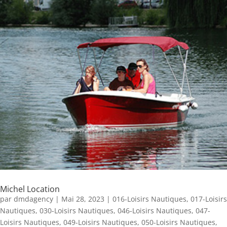
Michel Location
par
dmdagency
|
Mai 28, 2023
|
016-Loisirs Nautiques
,
017-Loisirs
Nautiques
,
030-Loisirs Nautiques
,
046-Loisirs Nautiques
,
047-
Loisirs Nautiques
,
049-Loisirs Nautiques
,
050-Loisirs Nautiques
,