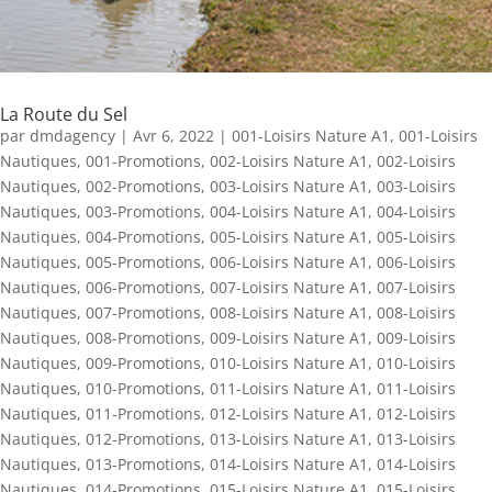
La Route du Sel
par
dmdagency
|
Avr 6, 2022
|
001-Loisirs Nature A1
,
001-Loisirs
Nautiques
,
001-Promotions
,
002-Loisirs Nature A1
,
002-Loisirs
Nautiques
,
002-Promotions
,
003-Loisirs Nature A1
,
003-Loisirs
Nautiques
,
003-Promotions
,
004-Loisirs Nature A1
,
004-Loisirs
Nautiques
,
004-Promotions
,
005-Loisirs Nature A1
,
005-Loisirs
Nautiques
,
005-Promotions
,
006-Loisirs Nature A1
,
006-Loisirs
Nautiques
,
006-Promotions
,
007-Loisirs Nature A1
,
007-Loisirs
Nautiques
,
007-Promotions
,
008-Loisirs Nature A1
,
008-Loisirs
Nautiques
,
008-Promotions
,
009-Loisirs Nature A1
,
009-Loisirs
Nautiques
,
009-Promotions
,
010-Loisirs Nature A1
,
010-Loisirs
Nautiques
,
010-Promotions
,
011-Loisirs Nature A1
,
011-Loisirs
Nautiques
,
011-Promotions
,
012-Loisirs Nature A1
,
012-Loisirs
Nautiques
,
012-Promotions
,
013-Loisirs Nature A1
,
013-Loisirs
Nautiques
,
013-Promotions
,
014-Loisirs Nature A1
,
014-Loisirs
Nautiques
,
014-Promotions
,
015-Loisirs Nature A1
,
015-Loisirs