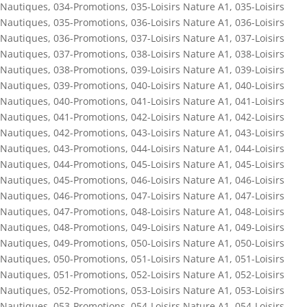
Nautiques
,
034-Promotions
,
035-Loisirs Nature A1
,
035-Loisirs
Nautiques
,
035-Promotions
,
036-Loisirs Nature A1
,
036-Loisirs
Nautiques
,
036-Promotions
,
037-Loisirs Nature A1
,
037-Loisirs
Nautiques
,
037-Promotions
,
038-Loisirs Nature A1
,
038-Loisirs
Nautiques
,
038-Promotions
,
039-Loisirs Nature A1
,
039-Loisirs
Nautiques
,
039-Promotions
,
040-Loisirs Nature A1
,
040-Loisirs
Nautiques
,
040-Promotions
,
041-Loisirs Nature A1
,
041-Loisirs
Nautiques
,
041-Promotions
,
042-Loisirs Nature A1
,
042-Loisirs
Nautiques
,
042-Promotions
,
043-Loisirs Nature A1
,
043-Loisirs
Nautiques
,
043-Promotions
,
044-Loisirs Nature A1
,
044-Loisirs
Nautiques
,
044-Promotions
,
045-Loisirs Nature A1
,
045-Loisirs
Nautiques
,
045-Promotions
,
046-Loisirs Nature A1
,
046-Loisirs
Nautiques
,
046-Promotions
,
047-Loisirs Nature A1
,
047-Loisirs
Nautiques
,
047-Promotions
,
048-Loisirs Nature A1
,
048-Loisirs
Nautiques
,
048-Promotions
,
049-Loisirs Nature A1
,
049-Loisirs
Nautiques
,
049-Promotions
,
050-Loisirs Nature A1
,
050-Loisirs
Nautiques
,
050-Promotions
,
051-Loisirs Nature A1
,
051-Loisirs
Nautiques
,
051-Promotions
,
052-Loisirs Nature A1
,
052-Loisirs
Nautiques
,
052-Promotions
,
053-Loisirs Nature A1
,
053-Loisirs
Nautiques
,
053-Promotions
,
054-Loisirs Nature A1
,
054-Loisirs