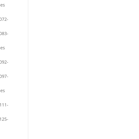
ues
072-
083-
ues
092-
097-
ues
111-
125-