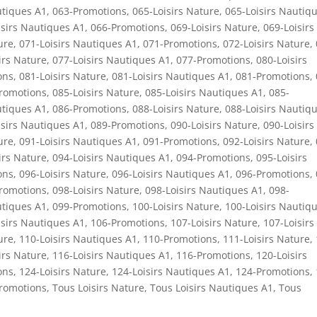
utiques A1
,
063-Promotions
,
065-Loisirs Nature
,
065-Loisirs Nautiq
isirs Nautiques A1
,
066-Promotions
,
069-Loisirs Nature
,
069-Loisirs
ure
,
071-Loisirs Nautiques A1
,
071-Promotions
,
072-Loisirs Nature
,
irs Nature
,
077-Loisirs Nautiques A1
,
077-Promotions
,
080-Loisirs
ons
,
081-Loisirs Nature
,
081-Loisirs Nautiques A1
,
081-Promotions
,
romotions
,
085-Loisirs Nature
,
085-Loisirs Nautiques A1
,
085-
utiques A1
,
086-Promotions
,
088-Loisirs Nature
,
088-Loisirs Nautiq
isirs Nautiques A1
,
089-Promotions
,
090-Loisirs Nature
,
090-Loisirs
ure
,
091-Loisirs Nautiques A1
,
091-Promotions
,
092-Loisirs Nature
,
irs Nature
,
094-Loisirs Nautiques A1
,
094-Promotions
,
095-Loisirs
ons
,
096-Loisirs Nature
,
096-Loisirs Nautiques A1
,
096-Promotions
,
romotions
,
098-Loisirs Nature
,
098-Loisirs Nautiques A1
,
098-
utiques A1
,
099-Promotions
,
100-Loisirs Nature
,
100-Loisirs Nautiq
isirs Nautiques A1
,
106-Promotions
,
107-Loisirs Nature
,
107-Loisirs
ure
,
110-Loisirs Nautiques A1
,
110-Promotions
,
111-Loisirs Nature
,
irs Nature
,
116-Loisirs Nautiques A1
,
116-Promotions
,
120-Loisirs
ons
,
124-Loisirs Nature
,
124-Loisirs Nautiques A1
,
124-Promotions
,
romotions
,
Tous Loisirs Nature
,
Tous Loisirs Nautiques A1
,
Tous