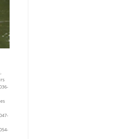
e
,
irs
036-
ues
047-
054-