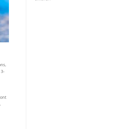
ons
,
13-
sont
,