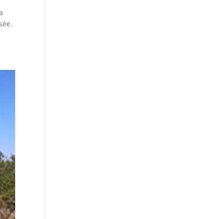
a
sée.