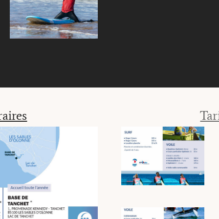
aires
Tar