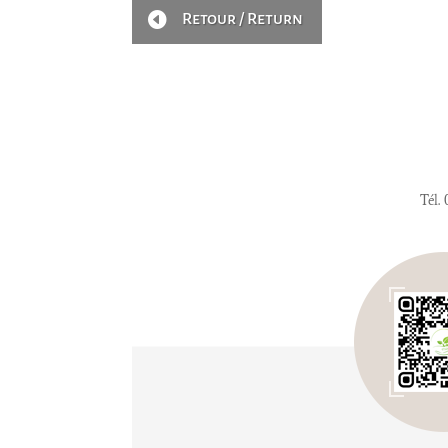

Retour / Return
Tél.