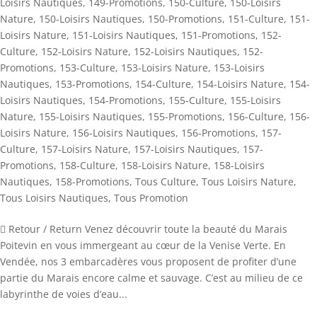
Loisirs Nautiques
,
149-Promotions
,
150-Culture
,
150-Loisirs
Nature
,
150-Loisirs Nautiques
,
150-Promotions
,
151-Culture
,
151-
Loisirs Nature
,
151-Loisirs Nautiques
,
151-Promotions
,
152-
Culture
,
152-Loisirs Nature
,
152-Loisirs Nautiques
,
152-
Promotions
,
153-Culture
,
153-Loisirs Nature
,
153-Loisirs
Nautiques
,
153-Promotions
,
154-Culture
,
154-Loisirs Nature
,
154-
Loisirs Nautiques
,
154-Promotions
,
155-Culture
,
155-Loisirs
Nature
,
155-Loisirs Nautiques
,
155-Promotions
,
156-Culture
,
156-
Loisirs Nature
,
156-Loisirs Nautiques
,
156-Promotions
,
157-
Culture
,
157-Loisirs Nature
,
157-Loisirs Nautiques
,
157-
Promotions
,
158-Culture
,
158-Loisirs Nature
,
158-Loisirs
Nautiques
,
158-Promotions
,
Tous Culture
,
Tous Loisirs Nature
,
Tous Loisirs Nautiques
,
Tous Promotion
 Retour / Return Venez découvrir toute la beauté du Marais
Poitevin en vous immergeant au cœur de la Venise Verte. En
Vendée, nos 3 embarcadères vous proposent de profiter d’une
partie du Marais encore calme et sauvage. C’est au milieu de ce
labyrinthe de voies d’eau...