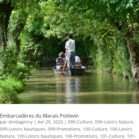
Embarcadères du Marais Poitevin
par
dmdagency
|
Avr 29, 2023
|
099-Culture
,
099-Loisirs Nature
,
099-Loisirs Nautiques
,
099-Promotions
,
100-Culture
,
100-Loisirs
Nature
,
100-Loisirs Nautiques
,
100-Promotions
,
101-Culture
,
101-