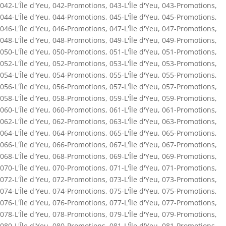
042-L'Île d'Yeu
,
042-Promotions
,
043-L'Île d'Yeu
,
043-Promotions
,
044-L'Île d'Yeu
,
044-Promotions
,
045-L'Île d'Yeu
,
045-Promotions
,
046-L'Île d'Yeu
,
046-Promotions
,
047-L'Île d'Yeu
,
047-Promotions
,
048-L'Île d'Yeu
,
048-Promotions
,
049-L'Île d'Yeu
,
049-Promotions
,
050-L'Île d'Yeu
,
050-Promotions
,
051-L'Île d'Yeu
,
051-Promotions
,
052-L'Île d'Yeu
,
052-Promotions
,
053-L'Île d'Yeu
,
053-Promotions
,
054-L'Île d'Yeu
,
054-Promotions
,
055-L'Île d'Yeu
,
055-Promotions
,
056-L'Île d'Yeu
,
056-Promotions
,
057-L'Île d'Yeu
,
057-Promotions
,
058-L'Île d'Yeu
,
058-Promotions
,
059-L'Île d'Yeu
,
059-Promotions
,
060-L'Île d'Yeu
,
060-Promotions
,
061-L'Île d'Yeu
,
061-Promotions
,
062-L'Île d'Yeu
,
062-Promotions
,
063-L'Île d'Yeu
,
063-Promotions
,
064-L'Île d'Yeu
,
064-Promotions
,
065-L'Île d'Yeu
,
065-Promotions
,
066-L'Île d'Yeu
,
066-Promotions
,
067-L'Île d'Yeu
,
067-Promotions
,
068-L'Île d'Yeu
,
068-Promotions
,
069-L'Île d'Yeu
,
069-Promotions
,
070-L'Île d'Yeu
,
070-Promotions
,
071-L'Île d'Yeu
,
071-Promotions
,
072-L'Île d'Yeu
,
072-Promotions
,
073-L'Île d'Yeu
,
073-Promotions
,
074-L'Île d'Yeu
,
074-Promotions
,
075-L'Île d'Yeu
,
075-Promotions
,
076-L'Île d'Yeu
,
076-Promotions
,
077-L'Île d'Yeu
,
077-Promotions
,
078-L'Île d'Yeu
,
078-Promotions
,
079-L'Île d'Yeu
,
079-Promotions
,
080-L'Île d'Yeu
,
080-Promotions
,
081-L'Île d'Yeu
,
081-Promotions
,