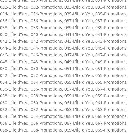
030-L'Île d'Yeu
,
030-Promotions
,
031-L'Île d'Yeu
,
031-Promotions
,
032-L'Île d'Yeu
,
032-Promotions
,
033-L'Île d'Yeu
,
033-Promotions
,
034-L'Île d'Yeu
,
034-Promotions
,
035-L'Île d'Yeu
,
035-Promotions
,
036-L'Île d'Yeu
,
036-Promotions
,
037-L'Île d'Yeu
,
037-Promotions
,
038-L'Île d'Yeu
,
038-Promotions
,
039-L'Île d'Yeu
,
039-Promotions
,
040-L'Île d'Yeu
,
040-Promotions
,
041-L'Île d'Yeu
,
041-Promotions
,
042-L'Île d'Yeu
,
042-Promotions
,
043-L'Île d'Yeu
,
043-Promotions
,
044-L'Île d'Yeu
,
044-Promotions
,
045-L'Île d'Yeu
,
045-Promotions
,
046-L'Île d'Yeu
,
046-Promotions
,
047-L'Île d'Yeu
,
047-Promotions
,
048-L'Île d'Yeu
,
048-Promotions
,
049-L'Île d'Yeu
,
049-Promotions
,
050-L'Île d'Yeu
,
050-Promotions
,
051-L'Île d'Yeu
,
051-Promotions
,
052-L'Île d'Yeu
,
052-Promotions
,
053-L'Île d'Yeu
,
053-Promotions
,
054-L'Île d'Yeu
,
054-Promotions
,
055-L'Île d'Yeu
,
055-Promotions
,
056-L'Île d'Yeu
,
056-Promotions
,
057-L'Île d'Yeu
,
057-Promotions
,
058-L'Île d'Yeu
,
058-Promotions
,
059-L'Île d'Yeu
,
059-Promotions
,
060-L'Île d'Yeu
,
060-Promotions
,
061-L'Île d'Yeu
,
061-Promotions
,
062-L'Île d'Yeu
,
062-Promotions
,
063-L'Île d'Yeu
,
063-Promotions
,
064-L'Île d'Yeu
,
064-Promotions
,
065-L'Île d'Yeu
,
065-Promotions
,
066-L'Île d'Yeu
,
066-Promotions
,
067-L'Île d'Yeu
,
067-Promotions
,
068-L'Île d'Yeu
,
068-Promotions
,
069-L'Île d'Yeu
,
069-Promotions
,