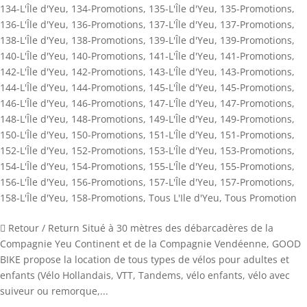
134-L'Île d'Yeu
,
134-Promotions
,
135-L'Île d'Yeu
,
135-Promotions
,
136-L'Île d'Yeu
,
136-Promotions
,
137-L'Île d'Yeu
,
137-Promotions
,
138-L'Île d'Yeu
,
138-Promotions
,
139-L'Île d'Yeu
,
139-Promotions
,
140-L'Île d'Yeu
,
140-Promotions
,
141-L'Île d'Yeu
,
141-Promotions
,
142-L'Île d'Yeu
,
142-Promotions
,
143-L'Île d'Yeu
,
143-Promotions
,
144-L'Île d'Yeu
,
144-Promotions
,
145-L'Île d'Yeu
,
145-Promotions
,
146-L'Île d'Yeu
,
146-Promotions
,
147-L'Île d'Yeu
,
147-Promotions
,
148-L'Île d'Yeu
,
148-Promotions
,
149-L'Île d'Yeu
,
149-Promotions
,
150-L'Île d'Yeu
,
150-Promotions
,
151-L'Île d'Yeu
,
151-Promotions
,
152-L'Île d'Yeu
,
152-Promotions
,
153-L'Île d'Yeu
,
153-Promotions
,
154-L'Île d'Yeu
,
154-Promotions
,
155-L'Île d'Yeu
,
155-Promotions
,
156-L'Île d'Yeu
,
156-Promotions
,
157-L'Île d'Yeu
,
157-Promotions
,
158-L'Île d'Yeu
,
158-Promotions
,
Tous L'Ile d'Yeu
,
Tous Promotion
 Retour / Return Situé à 30 mètres des débarcadères de la
Compagnie Yeu Continent et de la Compagnie Vendéenne, GOOD
BIKE propose la location de tous types de vélos pour adultes et
enfants (Vélo Hollandais, VTT, Tandems, vélo enfants, vélo avec
suiveur ou remorque,...