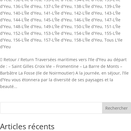
d'Yeu
,
136-L'Île d'Yeu
,
137-L'Île d'Yeu
,
138-L'Île d'Yeu
,
139-L'Île
d'Yeu
,
140-L'Île d'Yeu
,
141-L'Île d'Yeu
,
142-L'Île d'Yeu
,
143-L'Île
d'Yeu
,
144-L'Île d'Yeu
,
145-L'Île d'Yeu
,
146-L'Île d'Yeu
,
147-L'Île
d'Yeu
,
148-L'Île d'Yeu
,
149-L'Île d'Yeu
,
150-L'Île d'Yeu
,
151-L'Île
d'Yeu
,
152-L'Île d'Yeu
,
153-L'Île d'Yeu
,
154-L'Île d'Yeu
,
155-L'Île
d'Yeu
,
156-L'Île d'Yeu
,
157-L'Île d'Yeu
,
158-L'Île d'Yeu
,
Tous L'Ile
d'Yeu
 Retour / Return Traversées maritimes vers l’Ile d’Yeu au départ
de : – Saint Gilles Croix Vie – Fromentine – La Barre de Monts –
Barbâtre La Fosse (Ile de Noirmoutier) A la journée, en séjour, l’Ile
d’Yeu vous étonnera par la diversité de ses paysages et la
beauté...
Rechercher
Articles récents