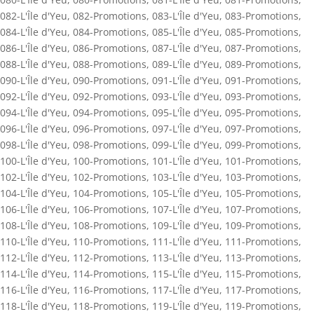
082-L'Île d'Yeu
,
082-Promotions
,
083-L'Île d'Yeu
,
083-Promotions
,
084-L'Île d'Yeu
,
084-Promotions
,
085-L'Île d'Yeu
,
085-Promotions
,
086-L'Île d'Yeu
,
086-Promotions
,
087-L'Île d'Yeu
,
087-Promotions
,
088-L'Île d'Yeu
,
088-Promotions
,
089-L'Île d'Yeu
,
089-Promotions
,
090-L'Île d'Yeu
,
090-Promotions
,
091-L'Île d'Yeu
,
091-Promotions
,
092-L'Île d'Yeu
,
092-Promotions
,
093-L'Île d'Yeu
,
093-Promotions
,
094-L'Île d'Yeu
,
094-Promotions
,
095-L'Île d'Yeu
,
095-Promotions
,
096-L'Île d'Yeu
,
096-Promotions
,
097-L'Île d'Yeu
,
097-Promotions
,
098-L'Île d'Yeu
,
098-Promotions
,
099-L'Île d'Yeu
,
099-Promotions
,
100-L'Île d'Yeu
,
100-Promotions
,
101-L'Île d'Yeu
,
101-Promotions
,
102-L'Île d'Yeu
,
102-Promotions
,
103-L'Île d'Yeu
,
103-Promotions
,
104-L'Île d'Yeu
,
104-Promotions
,
105-L'Île d'Yeu
,
105-Promotions
,
106-L'Île d'Yeu
,
106-Promotions
,
107-L'Île d'Yeu
,
107-Promotions
,
108-L'Île d'Yeu
,
108-Promotions
,
109-L'Île d'Yeu
,
109-Promotions
,
110-L'Île d'Yeu
,
110-Promotions
,
111-L'Île d'Yeu
,
111-Promotions
,
112-L'Île d'Yeu
,
112-Promotions
,
113-L'Île d'Yeu
,
113-Promotions
,
114-L'Île d'Yeu
,
114-Promotions
,
115-L'Île d'Yeu
,
115-Promotions
,
116-L'Île d'Yeu
,
116-Promotions
,
117-L'Île d'Yeu
,
117-Promotions
,
118-L'Île d'Yeu
,
118-Promotions
,
119-L'Île d'Yeu
,
119-Promotions
,