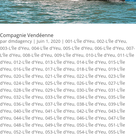
Compagnie Vendéenne
par
dmdagency
|
Juin 1, 2020
|
001-L'Île d'Yeu
,
002-L'Île d'Yeu
,
003-L'Île d'Yeu
,
004-L'Île d'Yeu
,
005-L'Île d'Yeu
,
006-L'Île d'Yeu
,
007-
L'Île d'Yeu
,
008-L'Île d'Yeu
,
009-L'Île d'Yeu
,
010-L'Île d'Yeu
,
011-L'Île
d'Yeu
,
012-L'Île d'Yeu
,
013-L'Île d'Yeu
,
014-L'Île d'Yeu
,
015-L'Île
d'Yeu
,
016-L'Île d'Yeu
,
017-L'Île d'Yeu
,
018-L'Île d'Yeu
,
019-L'Île
d'Yeu
,
020-L'Île d'Yeu
,
021-L'Île d'Yeu
,
022-L'Île d'Yeu
,
023-L'Île
d'Yeu
,
024-L'Île d'Yeu
,
025-L'Île d'Yeu
,
026-L'Île d'Yeu
,
027-L'Île
d'Yeu
,
028-L'Île d'Yeu
,
029-L'Île d'Yeu
,
030-L'Île d'Yeu
,
031-L'Île
d'Yeu
,
032-L'Île d'Yeu
,
033-L'Île d'Yeu
,
034-L'Île d'Yeu
,
035-L'Île
d'Yeu
,
036-L'Île d'Yeu
,
037-L'Île d'Yeu
,
038-L'Île d'Yeu
,
039-L'Île
d'Yeu
,
040-L'Île d'Yeu
,
041-L'Île d'Yeu
,
042-L'Île d'Yeu
,
043-L'Île
d'Yeu
,
044-L'Île d'Yeu
,
045-L'Île d'Yeu
,
046-L'Île d'Yeu
,
047-L'Île
d'Yeu
,
048-L'Île d'Yeu
,
049-L'Île d'Yeu
,
050-L'Île d'Yeu
,
051-L'Île
d'Yeu
,
052-L'Île d'Yeu
,
053-L'Île d'Yeu
,
054-L'Île d'Yeu
,
055-L'Île