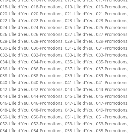
018-L'Île d'Yeu
,
018-Promotions
,
019-L'Île d'Yeu
,
019-Promotions
,
020-L'Île d'Yeu
,
020-Promotions
,
021-L'Île d'Yeu
,
021-Promotions
,
022-L'Île d'Yeu
,
022-Promotions
,
023-L'Île d'Yeu
,
023-Promotions
,
024-L'Île d'Yeu
,
024-Promotions
,
025-L'Île d'Yeu
,
025-Promotions
,
026-L'Île d'Yeu
,
026-Promotions
,
027-L'Île d'Yeu
,
027-Promotions
,
028-L'Île d'Yeu
,
028-Promotions
,
029-L'Île d'Yeu
,
029-Promotions
,
030-L'Île d'Yeu
,
030-Promotions
,
031-L'Île d'Yeu
,
031-Promotions
,
032-L'Île d'Yeu
,
032-Promotions
,
033-L'Île d'Yeu
,
033-Promotions
,
034-L'Île d'Yeu
,
034-Promotions
,
035-L'Île d'Yeu
,
035-Promotions
,
036-L'Île d'Yeu
,
036-Promotions
,
037-L'Île d'Yeu
,
037-Promotions
,
038-L'Île d'Yeu
,
038-Promotions
,
039-L'Île d'Yeu
,
039-Promotions
,
040-L'Île d'Yeu
,
040-Promotions
,
041-L'Île d'Yeu
,
041-Promotions
,
042-L'Île d'Yeu
,
042-Promotions
,
043-L'Île d'Yeu
,
043-Promotions
,
044-L'Île d'Yeu
,
044-Promotions
,
045-L'Île d'Yeu
,
045-Promotions
,
046-L'Île d'Yeu
,
046-Promotions
,
047-L'Île d'Yeu
,
047-Promotions
,
048-L'Île d'Yeu
,
048-Promotions
,
049-L'Île d'Yeu
,
049-Promotions
,
050-L'Île d'Yeu
,
050-Promotions
,
051-L'Île d'Yeu
,
051-Promotions
,
052-L'Île d'Yeu
,
052-Promotions
,
053-L'Île d'Yeu
,
053-Promotions
,
054-L'Île d'Yeu
,
054-Promotions
,
055-L'Île d'Yeu
,
055-Promotions
,