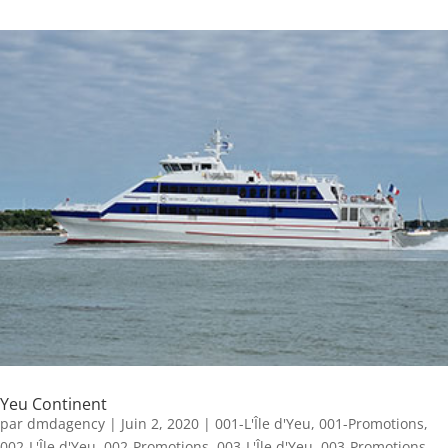
Yeu Continent
par
dmdagency
|
Juin 2, 2020
|
001-L'Île d'Yeu
,
001-Promotions
,
002-L'Île d'Yeu
,
002-Promotions
,
003-L'Île d'Yeu
,
003-Promotions
,