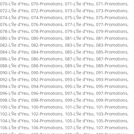
070-L'Île d'Yeu
,
070-Promotions
,
071-L'Île d'Yeu
,
071-Promotions
,
072-L'Île d'Yeu
,
072-Promotions
,
073-L'Île d'Yeu
,
073-Promotions
,
074-L'Île d'Yeu
,
074-Promotions
,
075-L'Île d'Yeu
,
075-Promotions
,
076-L'Île d'Yeu
,
076-Promotions
,
077-L'Île d'Yeu
,
077-Promotions
,
078-L'Île d'Yeu
,
078-Promotions
,
079-L'Île d'Yeu
,
079-Promotions
,
080-L'Île d'Yeu
,
080-Promotions
,
081-L'Île d'Yeu
,
081-Promotions
,
082-L'Île d'Yeu
,
082-Promotions
,
083-L'Île d'Yeu
,
083-Promotions
,
084-L'Île d'Yeu
,
084-Promotions
,
085-L'Île d'Yeu
,
085-Promotions
,
086-L'Île d'Yeu
,
086-Promotions
,
087-L'Île d'Yeu
,
087-Promotions
,
088-L'Île d'Yeu
,
088-Promotions
,
089-L'Île d'Yeu
,
089-Promotions
,
090-L'Île d'Yeu
,
090-Promotions
,
091-L'Île d'Yeu
,
091-Promotions
,
092-L'Île d'Yeu
,
092-Promotions
,
093-L'Île d'Yeu
,
093-Promotions
,
094-L'Île d'Yeu
,
094-Promotions
,
095-L'Île d'Yeu
,
095-Promotions
,
096-L'Île d'Yeu
,
096-Promotions
,
097-L'Île d'Yeu
,
097-Promotions
,
098-L'Île d'Yeu
,
098-Promotions
,
099-L'Île d'Yeu
,
099-Promotions
,
100-L'Île d'Yeu
,
100-Promotions
,
101-L'Île d'Yeu
,
101-Promotions
,
102-L'Île d'Yeu
,
102-Promotions
,
103-L'Île d'Yeu
,
103-Promotions
,
104-L'Île d'Yeu
,
104-Promotions
,
105-L'Île d'Yeu
,
105-Promotions
,
106-L'Île d'Yeu
,
106-Promotions
,
107-L'Île d'Yeu
,
107-Promotions
,