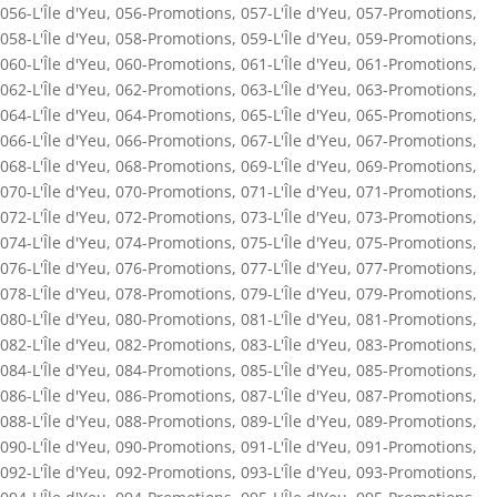
056-L'Île d'Yeu
,
056-Promotions
,
057-L'Île d'Yeu
,
057-Promotions
,
058-L'Île d'Yeu
,
058-Promotions
,
059-L'Île d'Yeu
,
059-Promotions
,
060-L'Île d'Yeu
,
060-Promotions
,
061-L'Île d'Yeu
,
061-Promotions
,
062-L'Île d'Yeu
,
062-Promotions
,
063-L'Île d'Yeu
,
063-Promotions
,
064-L'Île d'Yeu
,
064-Promotions
,
065-L'Île d'Yeu
,
065-Promotions
,
066-L'Île d'Yeu
,
066-Promotions
,
067-L'Île d'Yeu
,
067-Promotions
,
068-L'Île d'Yeu
,
068-Promotions
,
069-L'Île d'Yeu
,
069-Promotions
,
070-L'Île d'Yeu
,
070-Promotions
,
071-L'Île d'Yeu
,
071-Promotions
,
072-L'Île d'Yeu
,
072-Promotions
,
073-L'Île d'Yeu
,
073-Promotions
,
074-L'Île d'Yeu
,
074-Promotions
,
075-L'Île d'Yeu
,
075-Promotions
,
076-L'Île d'Yeu
,
076-Promotions
,
077-L'Île d'Yeu
,
077-Promotions
,
078-L'Île d'Yeu
,
078-Promotions
,
079-L'Île d'Yeu
,
079-Promotions
,
080-L'Île d'Yeu
,
080-Promotions
,
081-L'Île d'Yeu
,
081-Promotions
,
082-L'Île d'Yeu
,
082-Promotions
,
083-L'Île d'Yeu
,
083-Promotions
,
084-L'Île d'Yeu
,
084-Promotions
,
085-L'Île d'Yeu
,
085-Promotions
,
086-L'Île d'Yeu
,
086-Promotions
,
087-L'Île d'Yeu
,
087-Promotions
,
088-L'Île d'Yeu
,
088-Promotions
,
089-L'Île d'Yeu
,
089-Promotions
,
090-L'Île d'Yeu
,
090-Promotions
,
091-L'Île d'Yeu
,
091-Promotions
,
092-L'Île d'Yeu
,
092-Promotions
,
093-L'Île d'Yeu
,
093-Promotions
,