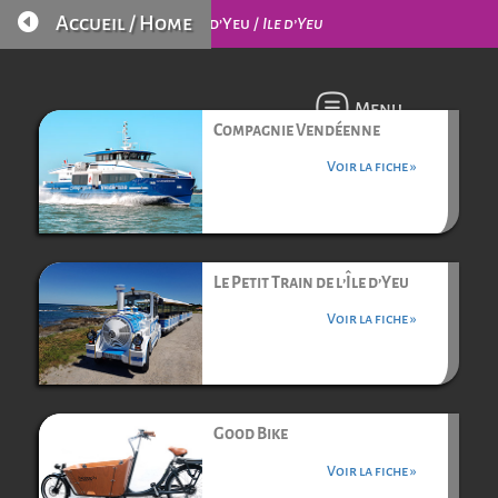

Accueil / Home
L’Île d’Yeu /
Ile d’Yeu
Menu
Compagnie Vendéenne
Voir la fiche »
Le Petit Train de l’Île d’Yeu
Voir la fiche »
Good Bike
Voir la fiche »