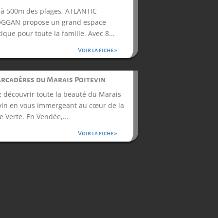
 à 500m des plages, ATLANTIC
GGAN propose un grand espace
ique pour toute la famille. Avec 8...
Voir la fiche »
rcadères du Marais Poitevin
 découvrir toute la beauté du Marais
vin en vous immergeant au cœur de la
e Verte. En Vendée,...
Voir la fiche »