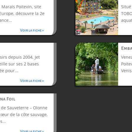
 Marais Poitevin, site
Situé
Europe, découvre la 2e
TOBO
nce...
aquat
Voir la fiche »
Emba
sirs depuis 2004, Jet
Venez
ille sur ses 2 bases
Poite
e pour...
Venis
Voir la fiche »
na Foil
 de Sauveterre – Olonne
cœur de la côte sauvage,
s...
Voir la fiche »