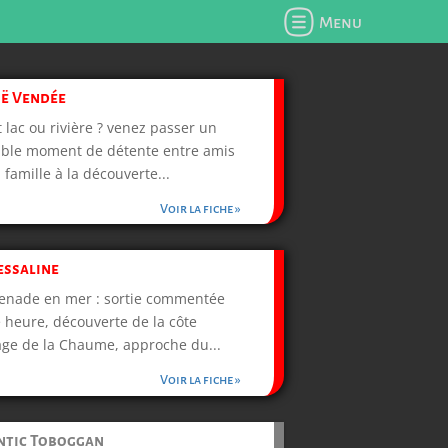
Menu
ë Vendée
t lac ou rivière ? venez passer un
ble moment de détente entre amis
 famille à la découverte...
Voir la fiche »
essaline
nade en mer : sortie commentée
 heure, découverte de la côte
ge de la Chaume, approche du...
Voir la fiche »
ntic Toboggan