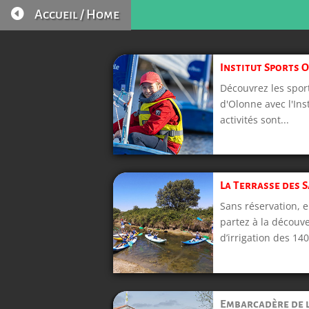

Accueil / Home
Institut Sports 
Découvrez les spor
d'Olonne avec l'Ins
activités sont...
La Terrasse des S
Sans réservation, 
partez à la découv
d’irrigation des 140
Embarcadère de 