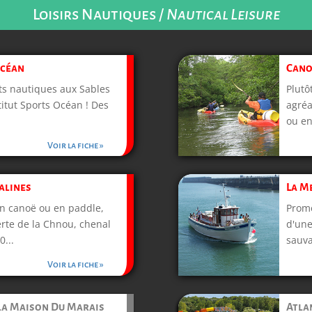
Loisirs Nautiques /
Nautical Leisure
Océan
Cano
ts nautiques aux Sables
Plutô
titut Sports Océan ! Des
agréa
ou en
Voir la fiche »
alines
La M
en canoë ou en paddle,
Prome
erte de la Chnou, chenal
d'une
0...
sauva
Voir la fiche »
la Maison Du Marais
Atla