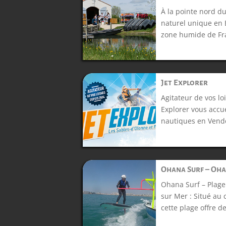
À la pointe nord du
naturel unique en 
zone humide de Fra
Jet Explorer
Agitateur de vos loi
Explorer vous accue
nautiques en Vendé
Ohana Surf – Oha
Ohana Surf – Plage
sur Mer : Situé au 
cette plage offre de