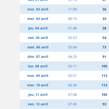
mar. 02 avril
11:09
36
mer. 03 avril
00:19
33
jeu. 04 avril
01:48
38
ven. 05 avril
02:53
54
sam. 06 avril
03:44
73
dim. 07 avril
04:29
91
lun. 08 avril
05:11
105
mar. 09 avril
05:51
112
mer. 10 avril
06:30
112
jeu. 11 avril
07:08
105
ven. 12 avril
07:45
93