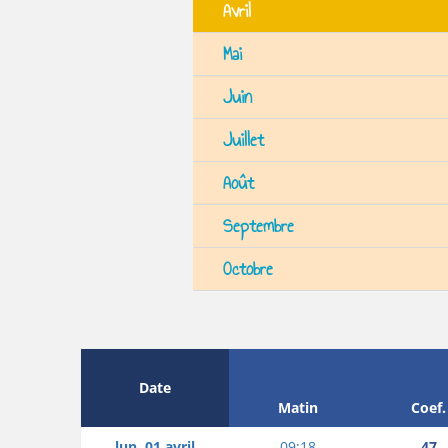
Avril
Mai
Juin
Juillet
Août
Septembre
Octobre
Date
Matin
Coef.
lun. 01 avril
09:18
47