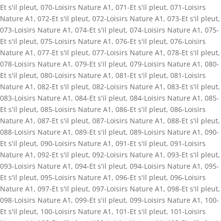
Et s'il pleut
,
070-Loisirs Nature A1
,
071-Et s'il pleut
,
071-Loisirs
Nature A1
,
072-Et s'il pleut
,
072-Loisirs Nature A1
,
073-Et s'il pleut
,
073-Loisirs Nature A1
,
074-Et s'il pleut
,
074-Loisirs Nature A1
,
075-
Et s'il pleut
,
075-Loisirs Nature A1
,
076-Et s'il pleut
,
076-Loisirs
Nature A1
,
077-Et s'il pleut
,
077-Loisirs Nature A1
,
078-Et s'il pleut
,
078-Loisirs Nature A1
,
079-Et s'il pleut
,
079-Loisirs Nature A1
,
080-
Et s'il pleut
,
080-Loisirs Nature A1
,
081-Et s'il pleut
,
081-Loisirs
Nature A1
,
082-Et s'il pleut
,
082-Loisirs Nature A1
,
083-Et s'il pleut
,
083-Loisirs Nature A1
,
084-Et s'il pleut
,
084-Loisirs Nature A1
,
085-
Et s'il pleut
,
085-Loisirs Nature A1
,
086-Et s'il pleut
,
086-Loisirs
Nature A1
,
087-Et s'il pleut
,
087-Loisirs Nature A1
,
088-Et s'il pleut
,
088-Loisirs Nature A1
,
089-Et s'il pleut
,
089-Loisirs Nature A1
,
090-
Et s'il pleut
,
090-Loisirs Nature A1
,
091-Et s'il pleut
,
091-Loisirs
Nature A1
,
092-Et s'il pleut
,
092-Loisirs Nature A1
,
093-Et s'il pleut
,
093-Loisirs Nature A1
,
094-Et s'il pleut
,
094-Loisirs Nature A1
,
095-
Et s'il pleut
,
095-Loisirs Nature A1
,
096-Et s'il pleut
,
096-Loisirs
Nature A1
,
097-Et s'il pleut
,
097-Loisirs Nature A1
,
098-Et s'il pleut
,
098-Loisirs Nature A1
,
099-Et s'il pleut
,
099-Loisirs Nature A1
,
100-
Et s'il pleut
,
100-Loisirs Nature A1
,
101-Et s'il pleut
,
101-Loisirs