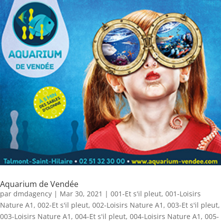
Aquarium de Vendée
par
dmdagency
|
Mar 30, 2021
|
001-Et s'il pleut
,
001-Loisirs
Nature A1
,
002-Et s'il pleut
,
002-Loisirs Nature A1
,
003-Et s'il pleut
,
003-Loisirs Nature A1
,
004-Et s'il pleut
,
004-Loisirs Nature A1
,
005-