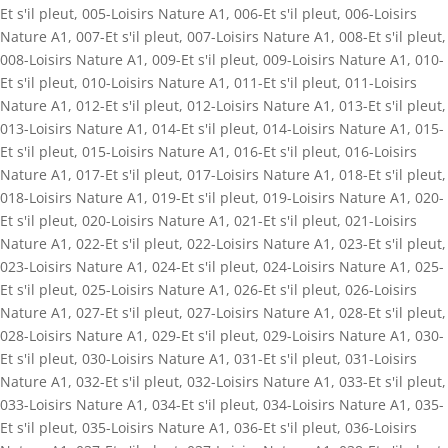
Et s'il pleut
,
005-Loisirs Nature A1
,
006-Et s'il pleut
,
006-Loisirs
Nature A1
,
007-Et s'il pleut
,
007-Loisirs Nature A1
,
008-Et s'il pleut
,
008-Loisirs Nature A1
,
009-Et s'il pleut
,
009-Loisirs Nature A1
,
010-
Et s'il pleut
,
010-Loisirs Nature A1
,
011-Et s'il pleut
,
011-Loisirs
Nature A1
,
012-Et s'il pleut
,
012-Loisirs Nature A1
,
013-Et s'il pleut
,
013-Loisirs Nature A1
,
014-Et s'il pleut
,
014-Loisirs Nature A1
,
015-
Et s'il pleut
,
015-Loisirs Nature A1
,
016-Et s'il pleut
,
016-Loisirs
Nature A1
,
017-Et s'il pleut
,
017-Loisirs Nature A1
,
018-Et s'il pleut
,
018-Loisirs Nature A1
,
019-Et s'il pleut
,
019-Loisirs Nature A1
,
020-
Et s'il pleut
,
020-Loisirs Nature A1
,
021-Et s'il pleut
,
021-Loisirs
Nature A1
,
022-Et s'il pleut
,
022-Loisirs Nature A1
,
023-Et s'il pleut
,
023-Loisirs Nature A1
,
024-Et s'il pleut
,
024-Loisirs Nature A1
,
025-
Et s'il pleut
,
025-Loisirs Nature A1
,
026-Et s'il pleut
,
026-Loisirs
Nature A1
,
027-Et s'il pleut
,
027-Loisirs Nature A1
,
028-Et s'il pleut
,
028-Loisirs Nature A1
,
029-Et s'il pleut
,
029-Loisirs Nature A1
,
030-
Et s'il pleut
,
030-Loisirs Nature A1
,
031-Et s'il pleut
,
031-Loisirs
Nature A1
,
032-Et s'il pleut
,
032-Loisirs Nature A1
,
033-Et s'il pleut
,
033-Loisirs Nature A1
,
034-Et s'il pleut
,
034-Loisirs Nature A1
,
035-
Et s'il pleut
,
035-Loisirs Nature A1
,
036-Et s'il pleut
,
036-Loisirs