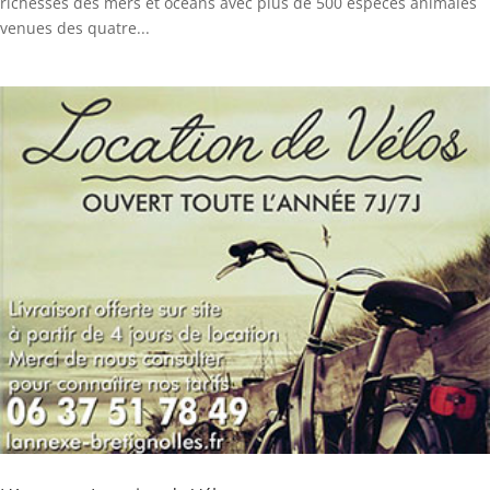
richesses des mers et océans avec plus de 500 espèces animales
venues des quatre...