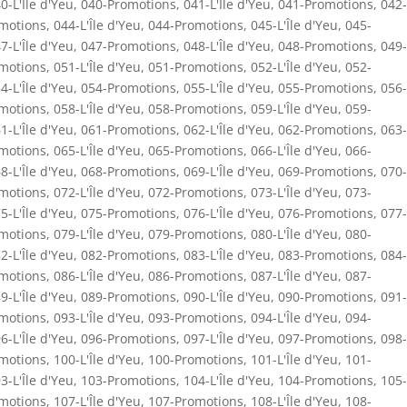
0-L'Île d'Yeu
,
040-Promotions
,
041-L'Île d'Yeu
,
041-Promotions
,
042-
motions
,
044-L'Île d'Yeu
,
044-Promotions
,
045-L'Île d'Yeu
,
045-
7-L'Île d'Yeu
,
047-Promotions
,
048-L'Île d'Yeu
,
048-Promotions
,
049-
motions
,
051-L'Île d'Yeu
,
051-Promotions
,
052-L'Île d'Yeu
,
052-
4-L'Île d'Yeu
,
054-Promotions
,
055-L'Île d'Yeu
,
055-Promotions
,
056-
motions
,
058-L'Île d'Yeu
,
058-Promotions
,
059-L'Île d'Yeu
,
059-
1-L'Île d'Yeu
,
061-Promotions
,
062-L'Île d'Yeu
,
062-Promotions
,
063-
motions
,
065-L'Île d'Yeu
,
065-Promotions
,
066-L'Île d'Yeu
,
066-
8-L'Île d'Yeu
,
068-Promotions
,
069-L'Île d'Yeu
,
069-Promotions
,
070-
motions
,
072-L'Île d'Yeu
,
072-Promotions
,
073-L'Île d'Yeu
,
073-
5-L'Île d'Yeu
,
075-Promotions
,
076-L'Île d'Yeu
,
076-Promotions
,
077-
motions
,
079-L'Île d'Yeu
,
079-Promotions
,
080-L'Île d'Yeu
,
080-
2-L'Île d'Yeu
,
082-Promotions
,
083-L'Île d'Yeu
,
083-Promotions
,
084-
motions
,
086-L'Île d'Yeu
,
086-Promotions
,
087-L'Île d'Yeu
,
087-
9-L'Île d'Yeu
,
089-Promotions
,
090-L'Île d'Yeu
,
090-Promotions
,
091-
motions
,
093-L'Île d'Yeu
,
093-Promotions
,
094-L'Île d'Yeu
,
094-
6-L'Île d'Yeu
,
096-Promotions
,
097-L'Île d'Yeu
,
097-Promotions
,
098-
motions
,
100-L'Île d'Yeu
,
100-Promotions
,
101-L'Île d'Yeu
,
101-
3-L'Île d'Yeu
,
103-Promotions
,
104-L'Île d'Yeu
,
104-Promotions
,
105-
motions
,
107-L'Île d'Yeu
,
107-Promotions
,
108-L'Île d'Yeu
,
108-