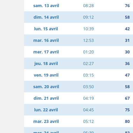
sam. 13 avril
08:28
76
dim. 14 avril
09:12
58
lun. 15 avril
10:39
42
mar. 16 avril
12:53
31
mer. 17 avril
01:20
30
jeu. 18 avril
02:27
36
ven. 19 avril
03:15
47
sam. 20 avril
03:50
58
dim. 21 avril
04:19
67
lun. 22 avril
04:45
75
mar. 23 avril
05:12
80
mer. 24 avril
05:39
83