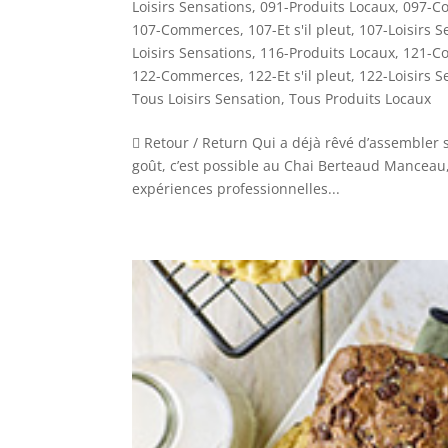
Loisirs Sensations
,
091-Produits Locaux
,
097-C
107-Commerces
,
107-Et s'il pleut
,
107-Loisirs S
Loisirs Sensations
,
116-Produits Locaux
,
121-C
122-Commerces
,
122-Et s'il pleut
,
122-Loisirs S
Tous Loisirs Sensation
,
Tous Produits Locaux
 Retour / Return Qui a déjà rêvé d’assembler
goût, c’est possible au Chai Berteaud Manceau,
expériences professionnelles...