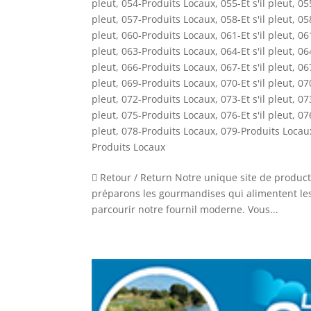
pleut
,
054-Produits Locaux
,
055-Et s'il pleut
,
05
pleut
,
057-Produits Locaux
,
058-Et s'il pleut
,
05
pleut
,
060-Produits Locaux
,
061-Et s'il pleut
,
06
pleut
,
063-Produits Locaux
,
064-Et s'il pleut
,
06
pleut
,
066-Produits Locaux
,
067-Et s'il pleut
,
06
pleut
,
069-Produits Locaux
,
070-Et s'il pleut
,
07
pleut
,
072-Produits Locaux
,
073-Et s'il pleut
,
07
pleut
,
075-Produits Locaux
,
076-Et s'il pleut
,
07
pleut
,
078-Produits Locaux
,
079-Produits Locau
Produits Locaux
 Retour / Return Notre unique site de product
préparons les gourmandises qui alimentent les
parcourir notre fournil moderne. Vous...