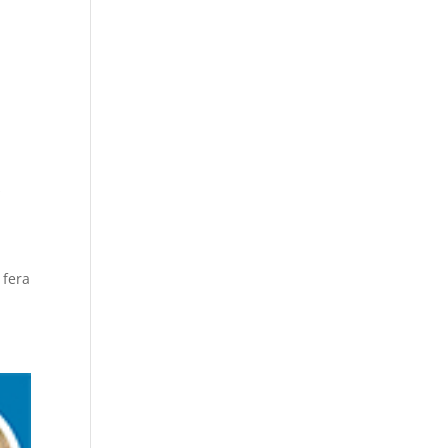
s
 fera