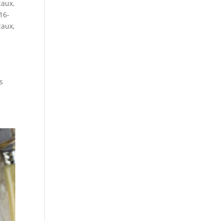
caux
,
16-
caux
,
s