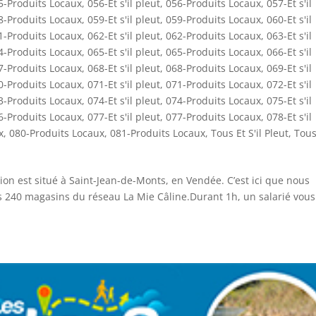
5-Produits Locaux
,
056-Et s'il pleut
,
056-Produits Locaux
,
057-Et s'il
8-Produits Locaux
,
059-Et s'il pleut
,
059-Produits Locaux
,
060-Et s'il
1-Produits Locaux
,
062-Et s'il pleut
,
062-Produits Locaux
,
063-Et s'il
4-Produits Locaux
,
065-Et s'il pleut
,
065-Produits Locaux
,
066-Et s'il
7-Produits Locaux
,
068-Et s'il pleut
,
068-Produits Locaux
,
069-Et s'il
0-Produits Locaux
,
071-Et s'il pleut
,
071-Produits Locaux
,
072-Et s'il
3-Produits Locaux
,
074-Et s'il pleut
,
074-Produits Locaux
,
075-Et s'il
6-Produits Locaux
,
077-Et s'il pleut
,
077-Produits Locaux
,
078-Et s'il
x
,
080-Produits Locaux
,
081-Produits Locaux
,
Tous Et S'il Pleut
,
Tou
ion est situé à Saint-Jean-de-Monts, en Vendée. C’est ici que nous
 240 magasins du réseau La Mie Câline.Durant 1h, un salarié vous