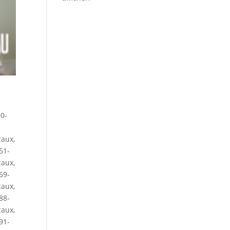
0-
caux
,
51-
caux
,
69-
caux
,
88-
caux
,
91-