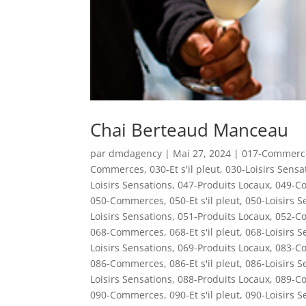
Chai Berteaud Manceau
par
dmdagency
|
Mai 27, 2024
|
017-Commerc
Commerces
,
030-Et s'il pleut
,
030-Loisirs Sensa
Loisirs Sensations
,
047-Produits Locaux
,
049-C
050-Commerces
,
050-Et s'il pleut
,
050-Loisirs S
Loisirs Sensations
,
051-Produits Locaux
,
052-C
068-Commerces
,
068-Et s'il pleut
,
068-Loisirs S
Loisirs Sensations
,
069-Produits Locaux
,
083-C
086-Commerces
,
086-Et s'il pleut
,
086-Loisirs S
Loisirs Sensations
,
088-Produits Locaux
,
089-C
090-Commerces
,
090-Et s'il pleut
,
090-Loisirs S