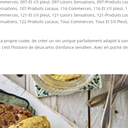
ommerces
,
097-Et s'il pleut
,
097-Loisirs Sensations
,
097-Produits Lo
ensations
,
107-Produits Locaux
,
116-Commerces
,
116-Et s'il pleut
,
1
ommerces
,
121-Et s'il pleut
,
121-Loisirs Sensations
,
121-Produits Lo
ensations
,
122-Produits Locaux
,
Tous Commerces
,
Tous Et S'il Pleut
,
 sa propre cuvée, de créer un vin unique parfaitement adapté à son
 c’est l’histoire de deux amis d’enfance vendéen. Avec en poche de