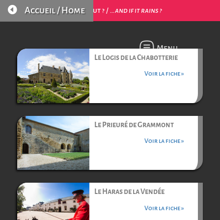

Accueil / Home
…et s’il pleut ? /
…and if it rains ?
Menu
Le Logis de la Chabotterie
Voir la fiche »
Le Prieuré de Grammont
Voir la fiche »
Le Haras de la Vendée
Voir la fiche »