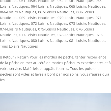
Nautiques
,
061-Loisirs Nautiques
,
062-Loisirs Nautiques
,
063-
Loisirs Nautiques
,
064-Loisirs Nautiques
,
065-Loisirs Nautiques
,
066-Loisirs Nautiques
,
067-Loisirs Nautiques
,
068-Loisirs
Nautiques
,
069-Loisirs Nautiques
,
070-Loisirs Nautiques
,
071-
Loisirs Nautiques
,
072-Loisirs Nautiques
,
073-Loisirs Nautiques
,
074-Loisirs Nautiques
,
075-Loisirs Nautiques
,
076-Loisirs
Nautiques
,
077-Loisirs Nautiques
,
078-Loisirs Nautiques
,
079-
Loisirs Nautiques
,
080-Loisirs Nautiques
,
081-Loisirs Nautiques
,
Tous Loisirs Nautiques
 Retour / Return Pour les mordus de pêche, tenter l’expérience
de la pêche en mer au côté de marins pêcheurs expérimentés et à
votre service. Matériels et appâts fournis. Tous les poissons
pêchés sont vidés et lavés à bord par nos soins, vous n’aurez qu’à
les...