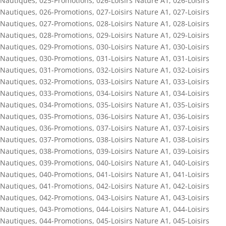
Nautiques
,
025-Promotions
,
026-Loisirs Nature A1
,
026-Loisirs
Nautiques
,
026-Promotions
,
027-Loisirs Nature A1
,
027-Loisirs
Nautiques
,
027-Promotions
,
028-Loisirs Nature A1
,
028-Loisirs
Nautiques
,
028-Promotions
,
029-Loisirs Nature A1
,
029-Loisirs
Nautiques
,
029-Promotions
,
030-Loisirs Nature A1
,
030-Loisirs
Nautiques
,
030-Promotions
,
031-Loisirs Nature A1
,
031-Loisirs
Nautiques
,
031-Promotions
,
032-Loisirs Nature A1
,
032-Loisirs
Nautiques
,
032-Promotions
,
033-Loisirs Nature A1
,
033-Loisirs
Nautiques
,
033-Promotions
,
034-Loisirs Nature A1
,
034-Loisirs
Nautiques
,
034-Promotions
,
035-Loisirs Nature A1
,
035-Loisirs
Nautiques
,
035-Promotions
,
036-Loisirs Nature A1
,
036-Loisirs
Nautiques
,
036-Promotions
,
037-Loisirs Nature A1
,
037-Loisirs
Nautiques
,
037-Promotions
,
038-Loisirs Nature A1
,
038-Loisirs
Nautiques
,
038-Promotions
,
039-Loisirs Nature A1
,
039-Loisirs
Nautiques
,
039-Promotions
,
040-Loisirs Nature A1
,
040-Loisirs
Nautiques
,
040-Promotions
,
041-Loisirs Nature A1
,
041-Loisirs
Nautiques
,
041-Promotions
,
042-Loisirs Nature A1
,
042-Loisirs
Nautiques
,
042-Promotions
,
043-Loisirs Nature A1
,
043-Loisirs
Nautiques
,
043-Promotions
,
044-Loisirs Nature A1
,
044-Loisirs
Nautiques
,
044-Promotions
,
045-Loisirs Nature A1
,
045-Loisirs