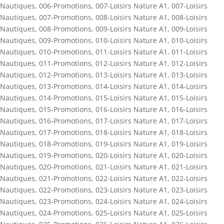
Nautiques
,
006-Promotions
,
007-Loisirs Nature A1
,
007-Loisirs
Nautiques
,
007-Promotions
,
008-Loisirs Nature A1
,
008-Loisirs
Nautiques
,
008-Promotions
,
009-Loisirs Nature A1
,
009-Loisirs
Nautiques
,
009-Promotions
,
010-Loisirs Nature A1
,
010-Loisirs
Nautiques
,
010-Promotions
,
011-Loisirs Nature A1
,
011-Loisirs
Nautiques
,
011-Promotions
,
012-Loisirs Nature A1
,
012-Loisirs
Nautiques
,
012-Promotions
,
013-Loisirs Nature A1
,
013-Loisirs
Nautiques
,
013-Promotions
,
014-Loisirs Nature A1
,
014-Loisirs
Nautiques
,
014-Promotions
,
015-Loisirs Nature A1
,
015-Loisirs
Nautiques
,
015-Promotions
,
016-Loisirs Nature A1
,
016-Loisirs
Nautiques
,
016-Promotions
,
017-Loisirs Nature A1
,
017-Loisirs
Nautiques
,
017-Promotions
,
018-Loisirs Nature A1
,
018-Loisirs
Nautiques
,
018-Promotions
,
019-Loisirs Nature A1
,
019-Loisirs
Nautiques
,
019-Promotions
,
020-Loisirs Nature A1
,
020-Loisirs
Nautiques
,
020-Promotions
,
021-Loisirs Nature A1
,
021-Loisirs
Nautiques
,
021-Promotions
,
022-Loisirs Nature A1
,
022-Loisirs
Nautiques
,
022-Promotions
,
023-Loisirs Nature A1
,
023-Loisirs
Nautiques
,
023-Promotions
,
024-Loisirs Nature A1
,
024-Loisirs
Nautiques
,
024-Promotions
,
025-Loisirs Nature A1
,
025-Loisirs