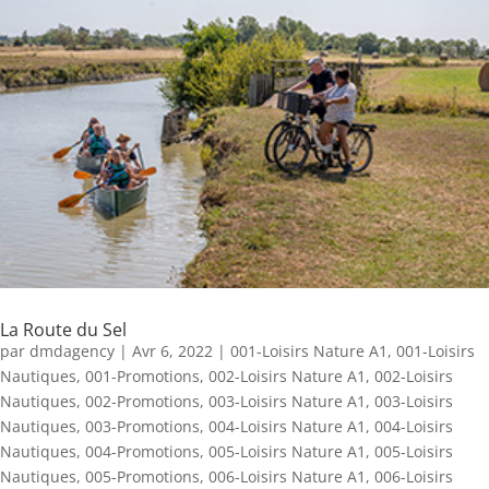
La Route du Sel
par
dmdagency
|
Avr 6, 2022
|
001-Loisirs Nature A1
,
001-Loisirs
Nautiques
,
001-Promotions
,
002-Loisirs Nature A1
,
002-Loisirs
Nautiques
,
002-Promotions
,
003-Loisirs Nature A1
,
003-Loisirs
Nautiques
,
003-Promotions
,
004-Loisirs Nature A1
,
004-Loisirs
Nautiques
,
004-Promotions
,
005-Loisirs Nature A1
,
005-Loisirs
Nautiques
,
005-Promotions
,
006-Loisirs Nature A1
,
006-Loisirs