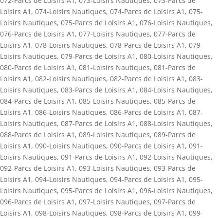
072-Parcs de Loisirs A1
,
073-Loisirs Nautiques
,
073-Parcs de
Loisirs A1
,
074-Loisirs Nautiques
,
074-Parcs de Loisirs A1
,
075-
Loisirs Nautiques
,
075-Parcs de Loisirs A1
,
076-Loisirs Nautiques
,
076-Parcs de Loisirs A1
,
077-Loisirs Nautiques
,
077-Parcs de
Loisirs A1
,
078-Loisirs Nautiques
,
078-Parcs de Loisirs A1
,
079-
Loisirs Nautiques
,
079-Parcs de Loisirs A1
,
080-Loisirs Nautiques
,
080-Parcs de Loisirs A1
,
081-Loisirs Nautiques
,
081-Parcs de
Loisirs A1
,
082-Loisirs Nautiques
,
082-Parcs de Loisirs A1
,
083-
Loisirs Nautiques
,
083-Parcs de Loisirs A1
,
084-Loisirs Nautiques
,
084-Parcs de Loisirs A1
,
085-Loisirs Nautiques
,
085-Parcs de
Loisirs A1
,
086-Loisirs Nautiques
,
086-Parcs de Loisirs A1
,
087-
Loisirs Nautiques
,
087-Parcs de Loisirs A1
,
088-Loisirs Nautiques
,
088-Parcs de Loisirs A1
,
089-Loisirs Nautiques
,
089-Parcs de
Loisirs A1
,
090-Loisirs Nautiques
,
090-Parcs de Loisirs A1
,
091-
Loisirs Nautiques
,
091-Parcs de Loisirs A1
,
092-Loisirs Nautiques
,
092-Parcs de Loisirs A1
,
093-Loisirs Nautiques
,
093-Parcs de
Loisirs A1
,
094-Loisirs Nautiques
,
094-Parcs de Loisirs A1
,
095-
Loisirs Nautiques
,
095-Parcs de Loisirs A1
,
096-Loisirs Nautiques
,
096-Parcs de Loisirs A1
,
097-Loisirs Nautiques
,
097-Parcs de
Loisirs A1
,
098-Loisirs Nautiques
,
098-Parcs de Loisirs A1
,
099-