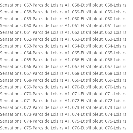
Sensations
,
057-Parcs de Loisirs A1
,
058-Et s'il pleut
,
058-Loisirs
Sensations
,
058-Parcs de Loisirs A1
,
059-Et s'il pleut
,
059-Loisirs
Sensations
,
059-Parcs de Loisirs A1
,
060-Et s'il pleut
,
060-Loisirs
Sensations
,
060-Parcs de Loisirs A1
,
061-Et s'il pleut
,
061-Loisirs
Sensations
,
061-Parcs de Loisirs A1
,
062-Et s'il pleut
,
062-Loisirs
Sensations
,
062-Parcs de Loisirs A1
,
063-Et s'il pleut
,
063-Loisirs
Sensations
,
063-Parcs de Loisirs A1
,
064-Et s'il pleut
,
064-Loisirs
Sensations
,
064-Parcs de Loisirs A1
,
065-Et s'il pleut
,
065-Loisirs
Sensations
,
065-Parcs de Loisirs A1
,
066-Et s'il pleut
,
066-Loisirs
Sensations
,
066-Parcs de Loisirs A1
,
067-Et s'il pleut
,
067-Loisirs
Sensations
,
067-Parcs de Loisirs A1
,
068-Et s'il pleut
,
068-Loisirs
Sensations
,
068-Parcs de Loisirs A1
,
069-Et s'il pleut
,
069-Loisirs
Sensations
,
069-Parcs de Loisirs A1
,
070-Et s'il pleut
,
070-Loisirs
Sensations
,
070-Parcs de Loisirs A1
,
071-Et s'il pleut
,
071-Loisirs
Sensations
,
071-Parcs de Loisirs A1
,
072-Et s'il pleut
,
072-Loisirs
Sensations
,
072-Parcs de Loisirs A1
,
073-Et s'il pleut
,
073-Loisirs
Sensations
,
073-Parcs de Loisirs A1
,
074-Et s'il pleut
,
074-Loisirs
Sensations
,
074-Parcs de Loisirs A1
,
075-Et s'il pleut
,
075-Loisirs
Sensations
,
075-Parcs de Loisirs A1
,
076-Et s'il pleut
,
076-Loisirs