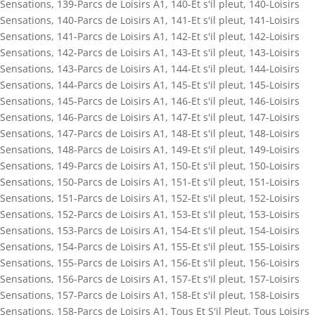
Sensations
,
139-Parcs de Loisirs A1
,
140-Et s'il pleut
,
140-Loisirs
Sensations
,
140-Parcs de Loisirs A1
,
141-Et s'il pleut
,
141-Loisirs
Sensations
,
141-Parcs de Loisirs A1
,
142-Et s'il pleut
,
142-Loisirs
Sensations
,
142-Parcs de Loisirs A1
,
143-Et s'il pleut
,
143-Loisirs
Sensations
,
143-Parcs de Loisirs A1
,
144-Et s'il pleut
,
144-Loisirs
Sensations
,
144-Parcs de Loisirs A1
,
145-Et s'il pleut
,
145-Loisirs
Sensations
,
145-Parcs de Loisirs A1
,
146-Et s'il pleut
,
146-Loisirs
Sensations
,
146-Parcs de Loisirs A1
,
147-Et s'il pleut
,
147-Loisirs
Sensations
,
147-Parcs de Loisirs A1
,
148-Et s'il pleut
,
148-Loisirs
Sensations
,
148-Parcs de Loisirs A1
,
149-Et s'il pleut
,
149-Loisirs
Sensations
,
149-Parcs de Loisirs A1
,
150-Et s'il pleut
,
150-Loisirs
Sensations
,
150-Parcs de Loisirs A1
,
151-Et s'il pleut
,
151-Loisirs
Sensations
,
151-Parcs de Loisirs A1
,
152-Et s'il pleut
,
152-Loisirs
Sensations
,
152-Parcs de Loisirs A1
,
153-Et s'il pleut
,
153-Loisirs
Sensations
,
153-Parcs de Loisirs A1
,
154-Et s'il pleut
,
154-Loisirs
Sensations
,
154-Parcs de Loisirs A1
,
155-Et s'il pleut
,
155-Loisirs
Sensations
,
155-Parcs de Loisirs A1
,
156-Et s'il pleut
,
156-Loisirs
Sensations
,
156-Parcs de Loisirs A1
,
157-Et s'il pleut
,
157-Loisirs
Sensations
,
157-Parcs de Loisirs A1
,
158-Et s'il pleut
,
158-Loisirs
Sensations
,
158-Parcs de Loisirs A1
,
Tous Et S'il Pleut
,
Tous Loisirs