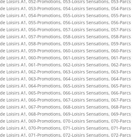
de Loisirs A1
,
052-Promotions
,
053-Loisirs Sensations
,
053-Parcs
de Loisirs A1
,
053-Promotions
,
054-Loisirs Sensations
,
054-Parcs
de Loisirs A1
,
054-Promotions
,
055-Loisirs Sensations
,
055-Parcs
de Loisirs A1
,
055-Promotions
,
056-Loisirs Sensations
,
056-Parcs
de Loisirs A1
,
056-Promotions
,
057-Loisirs Sensations
,
057-Parcs
de Loisirs A1
,
057-Promotions
,
058-Loisirs Sensations
,
058-Parcs
de Loisirs A1
,
058-Promotions
,
059-Loisirs Sensations
,
059-Parcs
de Loisirs A1
,
059-Promotions
,
060-Loisirs Sensations
,
060-Parcs
de Loisirs A1
,
060-Promotions
,
061-Loisirs Sensations
,
061-Parcs
de Loisirs A1
,
061-Promotions
,
062-Loisirs Sensations
,
062-Parcs
de Loisirs A1
,
062-Promotions
,
063-Loisirs Sensations
,
063-Parcs
de Loisirs A1
,
063-Promotions
,
064-Loisirs Sensations
,
064-Parcs
de Loisirs A1
,
064-Promotions
,
065-Loisirs Sensations
,
065-Parcs
de Loisirs A1
,
065-Promotions
,
066-Loisirs Sensations
,
066-Parcs
de Loisirs A1
,
066-Promotions
,
067-Loisirs Sensations
,
067-Parcs
de Loisirs A1
,
067-Promotions
,
068-Loisirs Sensations
,
068-Parcs
de Loisirs A1
,
068-Promotions
,
069-Loisirs Sensations
,
069-Parcs
de Loisirs A1
,
069-Promotions
,
070-Loisirs Sensations
,
070-Parcs
de Loisirs A1
,
070-Promotions
,
071-Loisirs Sensations
,
071-Parcs
de Loisirs A1
,
071-Promotions
,
072-Loisirs Sensations
,
072-Parcs