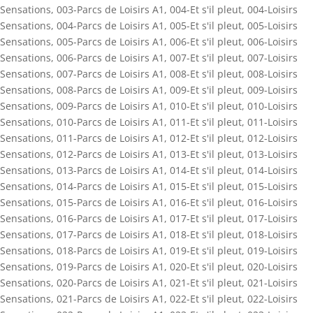
Sensations
,
003-Parcs de Loisirs A1
,
004-Et s'il pleut
,
004-Loisirs
Sensations
,
004-Parcs de Loisirs A1
,
005-Et s'il pleut
,
005-Loisirs
Sensations
,
005-Parcs de Loisirs A1
,
006-Et s'il pleut
,
006-Loisirs
Sensations
,
006-Parcs de Loisirs A1
,
007-Et s'il pleut
,
007-Loisirs
Sensations
,
007-Parcs de Loisirs A1
,
008-Et s'il pleut
,
008-Loisirs
Sensations
,
008-Parcs de Loisirs A1
,
009-Et s'il pleut
,
009-Loisirs
Sensations
,
009-Parcs de Loisirs A1
,
010-Et s'il pleut
,
010-Loisirs
Sensations
,
010-Parcs de Loisirs A1
,
011-Et s'il pleut
,
011-Loisirs
Sensations
,
011-Parcs de Loisirs A1
,
012-Et s'il pleut
,
012-Loisirs
Sensations
,
012-Parcs de Loisirs A1
,
013-Et s'il pleut
,
013-Loisirs
Sensations
,
013-Parcs de Loisirs A1
,
014-Et s'il pleut
,
014-Loisirs
Sensations
,
014-Parcs de Loisirs A1
,
015-Et s'il pleut
,
015-Loisirs
Sensations
,
015-Parcs de Loisirs A1
,
016-Et s'il pleut
,
016-Loisirs
Sensations
,
016-Parcs de Loisirs A1
,
017-Et s'il pleut
,
017-Loisirs
Sensations
,
017-Parcs de Loisirs A1
,
018-Et s'il pleut
,
018-Loisirs
Sensations
,
018-Parcs de Loisirs A1
,
019-Et s'il pleut
,
019-Loisirs
Sensations
,
019-Parcs de Loisirs A1
,
020-Et s'il pleut
,
020-Loisirs
Sensations
,
020-Parcs de Loisirs A1
,
021-Et s'il pleut
,
021-Loisirs
Sensations
,
021-Parcs de Loisirs A1
,
022-Et s'il pleut
,
022-Loisirs