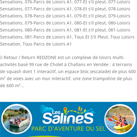
Sensations
,
076-Parcs de Loisirs A1
,
077-Et s'il pleut
,
077-Loisirs
Sensations
,
077-Parcs de Loisirs A1
,
078-Et s'il pleut
,
078-Loisirs
Sensations
,
078-Parcs de Loisirs A1
,
079-Et s'il pleut
,
079-Loisirs
Sensations
,
079-Parcs de Loisirs A1
,
080-Et s'il pleut
,
080-Loisirs
Sensations
,
080-Parcs de Loisirs A1
,
081-Et s'il pleut
,
081-Loisirs
Sensations
,
081-Parcs de Loisirs A1
,
Tous Et S'il Pleut
,
Tous Loisirs
Sensation
,
Tous Parcs de Loisirs A1
 Retour / Return REDZONE est un complexe de loisirs multi-
activités basé 99 rue de Cholet à Challans en Vendée : 4 terrains
de squash dont 1 interactif, un espace bloc (escalade) de plus 600
m² de voies avec un mur interactif, une zone trampoline de plus
de 600 m²...