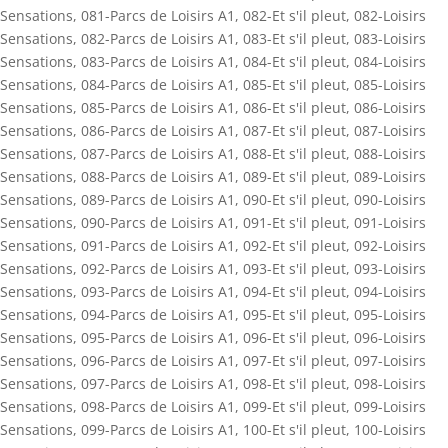
Sensations
,
081-Parcs de Loisirs A1
,
082-Et s'il pleut
,
082-Loisirs
Sensations
,
082-Parcs de Loisirs A1
,
083-Et s'il pleut
,
083-Loisirs
Sensations
,
083-Parcs de Loisirs A1
,
084-Et s'il pleut
,
084-Loisirs
Sensations
,
084-Parcs de Loisirs A1
,
085-Et s'il pleut
,
085-Loisirs
Sensations
,
085-Parcs de Loisirs A1
,
086-Et s'il pleut
,
086-Loisirs
Sensations
,
086-Parcs de Loisirs A1
,
087-Et s'il pleut
,
087-Loisirs
Sensations
,
087-Parcs de Loisirs A1
,
088-Et s'il pleut
,
088-Loisirs
Sensations
,
088-Parcs de Loisirs A1
,
089-Et s'il pleut
,
089-Loisirs
Sensations
,
089-Parcs de Loisirs A1
,
090-Et s'il pleut
,
090-Loisirs
Sensations
,
090-Parcs de Loisirs A1
,
091-Et s'il pleut
,
091-Loisirs
Sensations
,
091-Parcs de Loisirs A1
,
092-Et s'il pleut
,
092-Loisirs
Sensations
,
092-Parcs de Loisirs A1
,
093-Et s'il pleut
,
093-Loisirs
Sensations
,
093-Parcs de Loisirs A1
,
094-Et s'il pleut
,
094-Loisirs
Sensations
,
094-Parcs de Loisirs A1
,
095-Et s'il pleut
,
095-Loisirs
Sensations
,
095-Parcs de Loisirs A1
,
096-Et s'il pleut
,
096-Loisirs
Sensations
,
096-Parcs de Loisirs A1
,
097-Et s'il pleut
,
097-Loisirs
Sensations
,
097-Parcs de Loisirs A1
,
098-Et s'il pleut
,
098-Loisirs
Sensations
,
098-Parcs de Loisirs A1
,
099-Et s'il pleut
,
099-Loisirs
Sensations
,
099-Parcs de Loisirs A1
,
100-Et s'il pleut
,
100-Loisirs