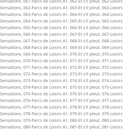
Sensations
,
061-Parcs de Loisirs A1
,
062-Et s'il pleut
,
062-Loisirs
Sensations
,
062-Parcs de Loisirs A1
,
063-Et s'il pleut
,
063-Loisirs
Sensations
,
063-Parcs de Loisirs A1
,
064-Et s'il pleut
,
064-Loisirs
Sensations
,
064-Parcs de Loisirs A1
,
065-Et s'il pleut
,
065-Loisirs
Sensations
,
065-Parcs de Loisirs A1
,
066-Et s'il pleut
,
066-Loisirs
Sensations
,
066-Parcs de Loisirs A1
,
067-Et s'il pleut
,
067-Loisirs
Sensations
,
067-Parcs de Loisirs A1
,
068-Et s'il pleut
,
068-Loisirs
Sensations
,
068-Parcs de Loisirs A1
,
069-Et s'il pleut
,
069-Loisirs
Sensations
,
069-Parcs de Loisirs A1
,
070-Et s'il pleut
,
070-Loisirs
Sensations
,
070-Parcs de Loisirs A1
,
071-Et s'il pleut
,
071-Loisirs
Sensations
,
071-Parcs de Loisirs A1
,
072-Et s'il pleut
,
072-Loisirs
Sensations
,
072-Parcs de Loisirs A1
,
073-Et s'il pleut
,
073-Loisirs
Sensations
,
073-Parcs de Loisirs A1
,
074-Et s'il pleut
,
074-Loisirs
Sensations
,
074-Parcs de Loisirs A1
,
075-Et s'il pleut
,
075-Loisirs
Sensations
,
075-Parcs de Loisirs A1
,
076-Et s'il pleut
,
076-Loisirs
Sensations
,
076-Parcs de Loisirs A1
,
077-Et s'il pleut
,
077-Loisirs
Sensations
,
077-Parcs de Loisirs A1
,
078-Et s'il pleut
,
078-Loisirs
Sensations
,
078-Parcs de Loisirs A1
,
079-Et s'il pleut
,
079-Loisirs
Sensations
,
079-Parcs de Loisirs A1
,
080-Et s'il pleut
,
080-Loisirs
Sensations
,
080-Parcs de Loisirs A1
,
081-Et s'il pleut
,
081-Loisirs