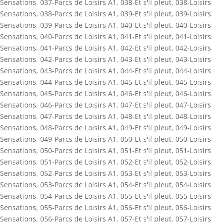
Sensations
,
037-Parcs de Loisirs A1
,
038-Et s'il pleut
,
038-Loisirs
Sensations
,
038-Parcs de Loisirs A1
,
039-Et s'il pleut
,
039-Loisirs
Sensations
,
039-Parcs de Loisirs A1
,
040-Et s'il pleut
,
040-Loisirs
Sensations
,
040-Parcs de Loisirs A1
,
041-Et s'il pleut
,
041-Loisirs
Sensations
,
041-Parcs de Loisirs A1
,
042-Et s'il pleut
,
042-Loisirs
Sensations
,
042-Parcs de Loisirs A1
,
043-Et s'il pleut
,
043-Loisirs
Sensations
,
043-Parcs de Loisirs A1
,
044-Et s'il pleut
,
044-Loisirs
Sensations
,
044-Parcs de Loisirs A1
,
045-Et s'il pleut
,
045-Loisirs
Sensations
,
045-Parcs de Loisirs A1
,
046-Et s'il pleut
,
046-Loisirs
Sensations
,
046-Parcs de Loisirs A1
,
047-Et s'il pleut
,
047-Loisirs
Sensations
,
047-Parcs de Loisirs A1
,
048-Et s'il pleut
,
048-Loisirs
Sensations
,
048-Parcs de Loisirs A1
,
049-Et s'il pleut
,
049-Loisirs
Sensations
,
049-Parcs de Loisirs A1
,
050-Et s'il pleut
,
050-Loisirs
Sensations
,
050-Parcs de Loisirs A1
,
051-Et s'il pleut
,
051-Loisirs
Sensations
,
051-Parcs de Loisirs A1
,
052-Et s'il pleut
,
052-Loisirs
Sensations
,
052-Parcs de Loisirs A1
,
053-Et s'il pleut
,
053-Loisirs
Sensations
,
053-Parcs de Loisirs A1
,
054-Et s'il pleut
,
054-Loisirs
Sensations
,
054-Parcs de Loisirs A1
,
055-Et s'il pleut
,
055-Loisirs
Sensations
,
055-Parcs de Loisirs A1
,
056-Et s'il pleut
,
056-Loisirs
Sensations
,
056-Parcs de Loisirs A1
,
057-Et s'il pleut
,
057-Loisirs