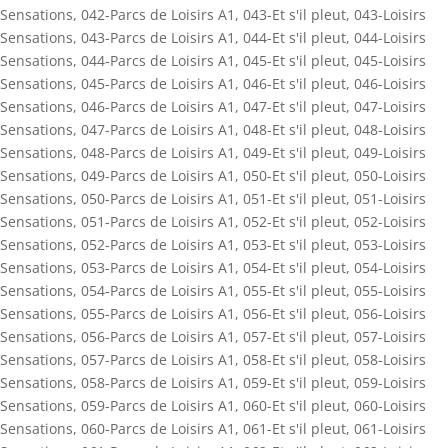
Sensations
,
042-Parcs de Loisirs A1
,
043-Et s'il pleut
,
043-Loisirs
Sensations
,
043-Parcs de Loisirs A1
,
044-Et s'il pleut
,
044-Loisirs
Sensations
,
044-Parcs de Loisirs A1
,
045-Et s'il pleut
,
045-Loisirs
Sensations
,
045-Parcs de Loisirs A1
,
046-Et s'il pleut
,
046-Loisirs
Sensations
,
046-Parcs de Loisirs A1
,
047-Et s'il pleut
,
047-Loisirs
Sensations
,
047-Parcs de Loisirs A1
,
048-Et s'il pleut
,
048-Loisirs
Sensations
,
048-Parcs de Loisirs A1
,
049-Et s'il pleut
,
049-Loisirs
Sensations
,
049-Parcs de Loisirs A1
,
050-Et s'il pleut
,
050-Loisirs
Sensations
,
050-Parcs de Loisirs A1
,
051-Et s'il pleut
,
051-Loisirs
Sensations
,
051-Parcs de Loisirs A1
,
052-Et s'il pleut
,
052-Loisirs
Sensations
,
052-Parcs de Loisirs A1
,
053-Et s'il pleut
,
053-Loisirs
Sensations
,
053-Parcs de Loisirs A1
,
054-Et s'il pleut
,
054-Loisirs
Sensations
,
054-Parcs de Loisirs A1
,
055-Et s'il pleut
,
055-Loisirs
Sensations
,
055-Parcs de Loisirs A1
,
056-Et s'il pleut
,
056-Loisirs
Sensations
,
056-Parcs de Loisirs A1
,
057-Et s'il pleut
,
057-Loisirs
Sensations
,
057-Parcs de Loisirs A1
,
058-Et s'il pleut
,
058-Loisirs
Sensations
,
058-Parcs de Loisirs A1
,
059-Et s'il pleut
,
059-Loisirs
Sensations
,
059-Parcs de Loisirs A1
,
060-Et s'il pleut
,
060-Loisirs
Sensations
,
060-Parcs de Loisirs A1
,
061-Et s'il pleut
,
061-Loisirs