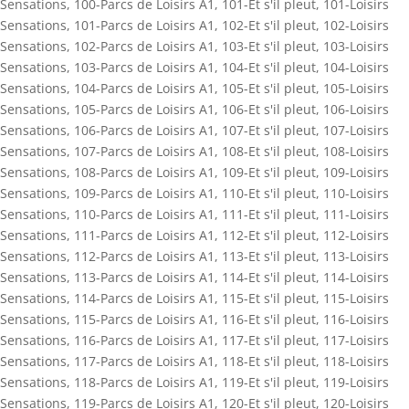
Sensations
,
100-Parcs de Loisirs A1
,
101-Et s'il pleut
,
101-Loisirs
Sensations
,
101-Parcs de Loisirs A1
,
102-Et s'il pleut
,
102-Loisirs
Sensations
,
102-Parcs de Loisirs A1
,
103-Et s'il pleut
,
103-Loisirs
Sensations
,
103-Parcs de Loisirs A1
,
104-Et s'il pleut
,
104-Loisirs
Sensations
,
104-Parcs de Loisirs A1
,
105-Et s'il pleut
,
105-Loisirs
Sensations
,
105-Parcs de Loisirs A1
,
106-Et s'il pleut
,
106-Loisirs
Sensations
,
106-Parcs de Loisirs A1
,
107-Et s'il pleut
,
107-Loisirs
Sensations
,
107-Parcs de Loisirs A1
,
108-Et s'il pleut
,
108-Loisirs
Sensations
,
108-Parcs de Loisirs A1
,
109-Et s'il pleut
,
109-Loisirs
Sensations
,
109-Parcs de Loisirs A1
,
110-Et s'il pleut
,
110-Loisirs
Sensations
,
110-Parcs de Loisirs A1
,
111-Et s'il pleut
,
111-Loisirs
Sensations
,
111-Parcs de Loisirs A1
,
112-Et s'il pleut
,
112-Loisirs
Sensations
,
112-Parcs de Loisirs A1
,
113-Et s'il pleut
,
113-Loisirs
Sensations
,
113-Parcs de Loisirs A1
,
114-Et s'il pleut
,
114-Loisirs
Sensations
,
114-Parcs de Loisirs A1
,
115-Et s'il pleut
,
115-Loisirs
Sensations
,
115-Parcs de Loisirs A1
,
116-Et s'il pleut
,
116-Loisirs
Sensations
,
116-Parcs de Loisirs A1
,
117-Et s'il pleut
,
117-Loisirs
Sensations
,
117-Parcs de Loisirs A1
,
118-Et s'il pleut
,
118-Loisirs
Sensations
,
118-Parcs de Loisirs A1
,
119-Et s'il pleut
,
119-Loisirs
Sensations
,
119-Parcs de Loisirs A1
,
120-Et s'il pleut
,
120-Loisirs