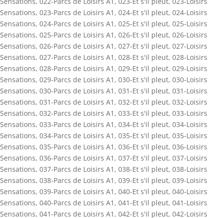
Sensations
,
022-Parcs de Loisirs A1
,
023-Et s'il pleut
,
023-Loisirs
Sensations
,
023-Parcs de Loisirs A1
,
024-Et s'il pleut
,
024-Loisirs
Sensations
,
024-Parcs de Loisirs A1
,
025-Et s'il pleut
,
025-Loisirs
Sensations
,
025-Parcs de Loisirs A1
,
026-Et s'il pleut
,
026-Loisirs
Sensations
,
026-Parcs de Loisirs A1
,
027-Et s'il pleut
,
027-Loisirs
Sensations
,
027-Parcs de Loisirs A1
,
028-Et s'il pleut
,
028-Loisirs
Sensations
,
028-Parcs de Loisirs A1
,
029-Et s'il pleut
,
029-Loisirs
Sensations
,
029-Parcs de Loisirs A1
,
030-Et s'il pleut
,
030-Loisirs
Sensations
,
030-Parcs de Loisirs A1
,
031-Et s'il pleut
,
031-Loisirs
Sensations
,
031-Parcs de Loisirs A1
,
032-Et s'il pleut
,
032-Loisirs
Sensations
,
032-Parcs de Loisirs A1
,
033-Et s'il pleut
,
033-Loisirs
Sensations
,
033-Parcs de Loisirs A1
,
034-Et s'il pleut
,
034-Loisirs
Sensations
,
034-Parcs de Loisirs A1
,
035-Et s'il pleut
,
035-Loisirs
Sensations
,
035-Parcs de Loisirs A1
,
036-Et s'il pleut
,
036-Loisirs
Sensations
,
036-Parcs de Loisirs A1
,
037-Et s'il pleut
,
037-Loisirs
Sensations
,
037-Parcs de Loisirs A1
,
038-Et s'il pleut
,
038-Loisirs
Sensations
,
038-Parcs de Loisirs A1
,
039-Et s'il pleut
,
039-Loisirs
Sensations
,
039-Parcs de Loisirs A1
,
040-Et s'il pleut
,
040-Loisirs
Sensations
,
040-Parcs de Loisirs A1
,
041-Et s'il pleut
,
041-Loisirs
Sensations
,
041-Parcs de Loisirs A1
,
042-Et s'il pleut
,
042-Loisirs