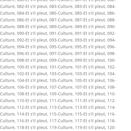
Culture
,
082-Et s'il pleut
,
083-Culture
,
083-Et s'il pleut
,
084-
Culture
,
084-Et s'il pleut
,
085-Culture
,
085-Et s'il pleut
,
086-
Culture
,
086-Et s'il pleut
,
087-Culture
,
087-Et s'il pleut
,
088-
Culture
,
088-Et s'il pleut
,
089-Culture
,
089-Et s'il pleut
,
090-
Culture
,
090-Et s'il pleut
,
091-Culture
,
091-Et s'il pleut
,
092-
Culture
,
092-Et s'il pleut
,
093-Culture
,
093-Et s'il pleut
,
094-
Culture
,
094-Et s'il pleut
,
095-Culture
,
095-Et s'il pleut
,
096-
Culture
,
096-Et s'il pleut
,
097-Culture
,
097-Et s'il pleut
,
098-
Culture
,
098-Et s'il pleut
,
099-Culture
,
099-Et s'il pleut
,
100-
Culture
,
100-Et s'il pleut
,
101-Culture
,
101-Et s'il pleut
,
102-
Culture
,
102-Et s'il pleut
,
103-Culture
,
103-Et s'il pleut
,
104-
Culture
,
104-Et s'il pleut
,
105-Culture
,
105-Et s'il pleut
,
106-
Culture
,
106-Et s'il pleut
,
107-Culture
,
107-Et s'il pleut
,
108-
Culture
,
108-Et s'il pleut
,
109-Culture
,
109-Et s'il pleut
,
110-
Culture
,
110-Et s'il pleut
,
111-Culture
,
111-Et s'il pleut
,
112-
Culture
,
112-Et s'il pleut
,
113-Culture
,
113-Et s'il pleut
,
114-
Culture
,
114-Et s'il pleut
,
115-Culture
,
115-Et s'il pleut
,
116-
Culture
,
116-Et s'il pleut
,
117-Culture
,
117-Et s'il pleut
,
118-
Culture
,
118-Et s'il pleut
,
119-Culture
,
119-Et s'il pleut
,
120-