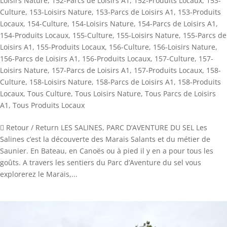
Loisirs Nature
,
152-Parcs de Loisirs A1
,
152-Produits Locaux
,
153-
Culture
,
153-Loisirs Nature
,
153-Parcs de Loisirs A1
,
153-Produits
Locaux
,
154-Culture
,
154-Loisirs Nature
,
154-Parcs de Loisirs A1
,
154-Produits Locaux
,
155-Culture
,
155-Loisirs Nature
,
155-Parcs de
Loisirs A1
,
155-Produits Locaux
,
156-Culture
,
156-Loisirs Nature
,
156-Parcs de Loisirs A1
,
156-Produits Locaux
,
157-Culture
,
157-
Loisirs Nature
,
157-Parcs de Loisirs A1
,
157-Produits Locaux
,
158-
Culture
,
158-Loisirs Nature
,
158-Parcs de Loisirs A1
,
158-Produits
Locaux
,
Tous Culture
,
Tous Loisirs Nature
,
Tous Parcs de Loisirs
A1
,
Tous Produits Locaux
 Retour / Return LES SALINES, PARC D’AVENTURE DU SEL Les
Salines c’est la découverte des Marais Salants et du métier de
Saunier. En Bateau, en Canoës ou à pied il y en a pour tous les
goûts. A travers les sentiers du Parc d’Aventure du sel vous
explorerez le Marais,...