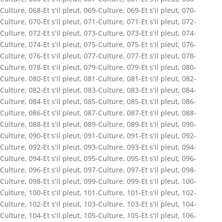
Culture
,
068-Et s'il pleut
,
069-Culture
,
069-Et s'il pleut
,
070-
Culture
,
070-Et s'il pleut
,
071-Culture
,
071-Et s'il pleut
,
072-
Culture
,
072-Et s'il pleut
,
073-Culture
,
073-Et s'il pleut
,
074-
Culture
,
074-Et s'il pleut
,
075-Culture
,
075-Et s'il pleut
,
076-
Culture
,
076-Et s'il pleut
,
077-Culture
,
077-Et s'il pleut
,
078-
Culture
,
078-Et s'il pleut
,
079-Culture
,
079-Et s'il pleut
,
080-
Culture
,
080-Et s'il pleut
,
081-Culture
,
081-Et s'il pleut
,
082-
Culture
,
082-Et s'il pleut
,
083-Culture
,
083-Et s'il pleut
,
084-
Culture
,
084-Et s'il pleut
,
085-Culture
,
085-Et s'il pleut
,
086-
Culture
,
086-Et s'il pleut
,
087-Culture
,
087-Et s'il pleut
,
088-
Culture
,
088-Et s'il pleut
,
089-Culture
,
089-Et s'il pleut
,
090-
Culture
,
090-Et s'il pleut
,
091-Culture
,
091-Et s'il pleut
,
092-
Culture
,
092-Et s'il pleut
,
093-Culture
,
093-Et s'il pleut
,
094-
Culture
,
094-Et s'il pleut
,
095-Culture
,
095-Et s'il pleut
,
096-
Culture
,
096-Et s'il pleut
,
097-Culture
,
097-Et s'il pleut
,
098-
Culture
,
098-Et s'il pleut
,
099-Culture
,
099-Et s'il pleut
,
100-
Culture
,
100-Et s'il pleut
,
101-Culture
,
101-Et s'il pleut
,
102-
Culture
,
102-Et s'il pleut
,
103-Culture
,
103-Et s'il pleut
,
104-
Culture
,
104-Et s'il pleut
,
105-Culture
,
105-Et s'il pleut
,
106-