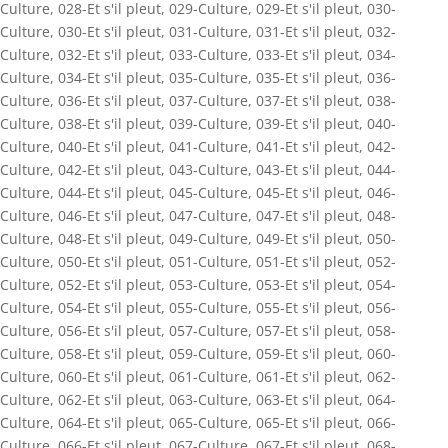
Culture
,
028-Et s'il pleut
,
029-Culture
,
029-Et s'il pleut
,
030-
Culture
,
030-Et s'il pleut
,
031-Culture
,
031-Et s'il pleut
,
032-
Culture
,
032-Et s'il pleut
,
033-Culture
,
033-Et s'il pleut
,
034-
Culture
,
034-Et s'il pleut
,
035-Culture
,
035-Et s'il pleut
,
036-
Culture
,
036-Et s'il pleut
,
037-Culture
,
037-Et s'il pleut
,
038-
Culture
,
038-Et s'il pleut
,
039-Culture
,
039-Et s'il pleut
,
040-
Culture
,
040-Et s'il pleut
,
041-Culture
,
041-Et s'il pleut
,
042-
Culture
,
042-Et s'il pleut
,
043-Culture
,
043-Et s'il pleut
,
044-
Culture
,
044-Et s'il pleut
,
045-Culture
,
045-Et s'il pleut
,
046-
Culture
,
046-Et s'il pleut
,
047-Culture
,
047-Et s'il pleut
,
048-
Culture
,
048-Et s'il pleut
,
049-Culture
,
049-Et s'il pleut
,
050-
Culture
,
050-Et s'il pleut
,
051-Culture
,
051-Et s'il pleut
,
052-
Culture
,
052-Et s'il pleut
,
053-Culture
,
053-Et s'il pleut
,
054-
Culture
,
054-Et s'il pleut
,
055-Culture
,
055-Et s'il pleut
,
056-
Culture
,
056-Et s'il pleut
,
057-Culture
,
057-Et s'il pleut
,
058-
Culture
,
058-Et s'il pleut
,
059-Culture
,
059-Et s'il pleut
,
060-
Culture
,
060-Et s'il pleut
,
061-Culture
,
061-Et s'il pleut
,
062-
Culture
,
062-Et s'il pleut
,
063-Culture
,
063-Et s'il pleut
,
064-
Culture
,
064-Et s'il pleut
,
065-Culture
,
065-Et s'il pleut
,
066-
Culture
,
066-Et s'il pleut
,
067-Culture
,
067-Et s'il pleut
,
068-