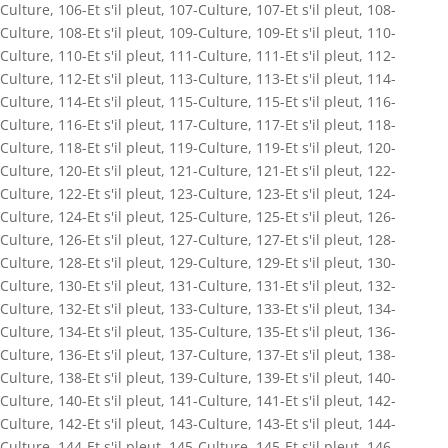
Culture
,
106-Et s'il pleut
,
107-Culture
,
107-Et s'il pleut
,
108-
Culture
,
108-Et s'il pleut
,
109-Culture
,
109-Et s'il pleut
,
110-
Culture
,
110-Et s'il pleut
,
111-Culture
,
111-Et s'il pleut
,
112-
Culture
,
112-Et s'il pleut
,
113-Culture
,
113-Et s'il pleut
,
114-
Culture
,
114-Et s'il pleut
,
115-Culture
,
115-Et s'il pleut
,
116-
Culture
,
116-Et s'il pleut
,
117-Culture
,
117-Et s'il pleut
,
118-
Culture
,
118-Et s'il pleut
,
119-Culture
,
119-Et s'il pleut
,
120-
Culture
,
120-Et s'il pleut
,
121-Culture
,
121-Et s'il pleut
,
122-
Culture
,
122-Et s'il pleut
,
123-Culture
,
123-Et s'il pleut
,
124-
Culture
,
124-Et s'il pleut
,
125-Culture
,
125-Et s'il pleut
,
126-
Culture
,
126-Et s'il pleut
,
127-Culture
,
127-Et s'il pleut
,
128-
Culture
,
128-Et s'il pleut
,
129-Culture
,
129-Et s'il pleut
,
130-
Culture
,
130-Et s'il pleut
,
131-Culture
,
131-Et s'il pleut
,
132-
Culture
,
132-Et s'il pleut
,
133-Culture
,
133-Et s'il pleut
,
134-
Culture
,
134-Et s'il pleut
,
135-Culture
,
135-Et s'il pleut
,
136-
Culture
,
136-Et s'il pleut
,
137-Culture
,
137-Et s'il pleut
,
138-
Culture
,
138-Et s'il pleut
,
139-Culture
,
139-Et s'il pleut
,
140-
Culture
,
140-Et s'il pleut
,
141-Culture
,
141-Et s'il pleut
,
142-
Culture
,
142-Et s'il pleut
,
143-Culture
,
143-Et s'il pleut
,
144-
Culture
,
144-Et s'il pleut
,
145-Culture
,
145-Et s'il pleut
,
146-