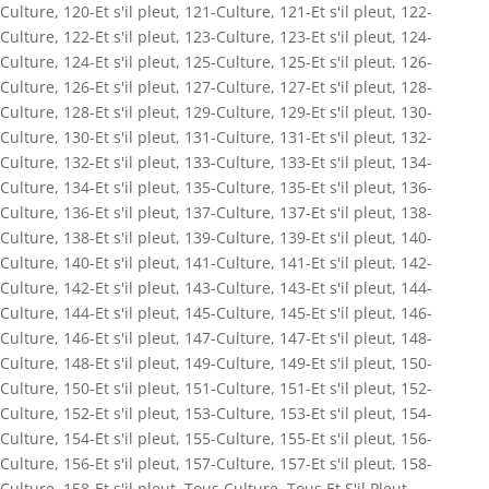
Culture
,
120-Et s'il pleut
,
121-Culture
,
121-Et s'il pleut
,
122-
Culture
,
122-Et s'il pleut
,
123-Culture
,
123-Et s'il pleut
,
124-
Culture
,
124-Et s'il pleut
,
125-Culture
,
125-Et s'il pleut
,
126-
Culture
,
126-Et s'il pleut
,
127-Culture
,
127-Et s'il pleut
,
128-
Culture
,
128-Et s'il pleut
,
129-Culture
,
129-Et s'il pleut
,
130-
Culture
,
130-Et s'il pleut
,
131-Culture
,
131-Et s'il pleut
,
132-
Culture
,
132-Et s'il pleut
,
133-Culture
,
133-Et s'il pleut
,
134-
Culture
,
134-Et s'il pleut
,
135-Culture
,
135-Et s'il pleut
,
136-
Culture
,
136-Et s'il pleut
,
137-Culture
,
137-Et s'il pleut
,
138-
Culture
,
138-Et s'il pleut
,
139-Culture
,
139-Et s'il pleut
,
140-
Culture
,
140-Et s'il pleut
,
141-Culture
,
141-Et s'il pleut
,
142-
Culture
,
142-Et s'il pleut
,
143-Culture
,
143-Et s'il pleut
,
144-
Culture
,
144-Et s'il pleut
,
145-Culture
,
145-Et s'il pleut
,
146-
Culture
,
146-Et s'il pleut
,
147-Culture
,
147-Et s'il pleut
,
148-
Culture
,
148-Et s'il pleut
,
149-Culture
,
149-Et s'il pleut
,
150-
Culture
,
150-Et s'il pleut
,
151-Culture
,
151-Et s'il pleut
,
152-
Culture
,
152-Et s'il pleut
,
153-Culture
,
153-Et s'il pleut
,
154-
Culture
,
154-Et s'il pleut
,
155-Culture
,
155-Et s'il pleut
,
156-
Culture
,
156-Et s'il pleut
,
157-Culture
,
157-Et s'il pleut
,
158-
Culture
,
158-Et s'il pleut
,
Tous Culture
,
Tous Et S'il Pleut