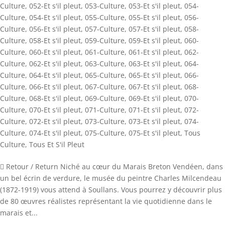
Culture
,
052-Et s'il pleut
,
053-Culture
,
053-Et s'il pleut
,
054-
Culture
,
054-Et s'il pleut
,
055-Culture
,
055-Et s'il pleut
,
056-
Culture
,
056-Et s'il pleut
,
057-Culture
,
057-Et s'il pleut
,
058-
Culture
,
058-Et s'il pleut
,
059-Culture
,
059-Et s'il pleut
,
060-
Culture
,
060-Et s'il pleut
,
061-Culture
,
061-Et s'il pleut
,
062-
Culture
,
062-Et s'il pleut
,
063-Culture
,
063-Et s'il pleut
,
064-
Culture
,
064-Et s'il pleut
,
065-Culture
,
065-Et s'il pleut
,
066-
Culture
,
066-Et s'il pleut
,
067-Culture
,
067-Et s'il pleut
,
068-
Culture
,
068-Et s'il pleut
,
069-Culture
,
069-Et s'il pleut
,
070-
Culture
,
070-Et s'il pleut
,
071-Culture
,
071-Et s'il pleut
,
072-
Culture
,
072-Et s'il pleut
,
073-Culture
,
073-Et s'il pleut
,
074-
Culture
,
074-Et s'il pleut
,
075-Culture
,
075-Et s'il pleut
,
Tous
Culture
,
Tous Et S'il Pleut
 Retour / Return Niché au cœur du Marais Breton Vendéen, dans
un bel écrin de verdure, le musée du peintre Charles Milcendeau
(1872-1919) vous attend à Soullans. Vous pourrez y découvrir plus
de 80 œuvres réalistes représentant la vie quotidienne dans le
marais et...