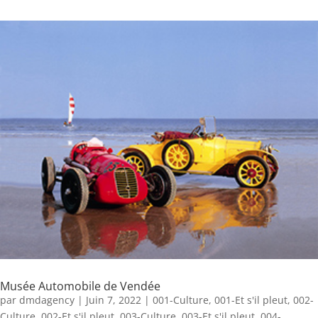
Musée Automobile de Vendée
par
dmdagency
|
Juin 7, 2022
|
001-Culture
,
001-Et s'il pleut
,
002-
Culture
,
002-Et s'il pleut
,
003-Culture
,
003-Et s'il pleut
,
004-