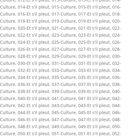
Culture
,
014-Et s'il pleut
,
015-Culture
,
015-Et s'il pleut
,
016-
Culture
,
016-Et s'il pleut
,
017-Culture
,
017-Et s'il pleut
,
018-
Culture
,
018-Et s'il pleut
,
019-Culture
,
019-Et s'il pleut
,
020-
Culture
,
020-Et s'il pleut
,
021-Culture
,
021-Et s'il pleut
,
022-
Culture
,
022-Et s'il pleut
,
023-Culture
,
023-Et s'il pleut
,
024-
Culture
,
024-Et s'il pleut
,
025-Culture
,
025-Et s'il pleut
,
026-
Culture
,
026-Et s'il pleut
,
027-Culture
,
027-Et s'il pleut
,
028-
Culture
,
028-Et s'il pleut
,
029-Culture
,
029-Et s'il pleut
,
030-
Culture
,
030-Et s'il pleut
,
031-Culture
,
031-Et s'il pleut
,
032-
Culture
,
032-Et s'il pleut
,
033-Culture
,
033-Et s'il pleut
,
034-
Culture
,
034-Et s'il pleut
,
035-Culture
,
035-Et s'il pleut
,
036-
Culture
,
036-Et s'il pleut
,
037-Culture
,
037-Et s'il pleut
,
038-
Culture
,
038-Et s'il pleut
,
039-Culture
,
039-Et s'il pleut
,
040-
Culture
,
040-Et s'il pleut
,
041-Culture
,
041-Et s'il pleut
,
042-
Culture
,
042-Et s'il pleut
,
043-Culture
,
043-Et s'il pleut
,
044-
Culture
,
044-Et s'il pleut
,
045-Culture
,
045-Et s'il pleut
,
046-
Culture
,
046-Et s'il pleut
,
047-Culture
,
047-Et s'il pleut
,
048-
Culture
,
048-Et s'il pleut
,
049-Culture
,
049-Et s'il pleut
,
050-
Culture
,
050-Et s'il pleut
,
051-Culture
,
051-Et s'il pleut
,
052-