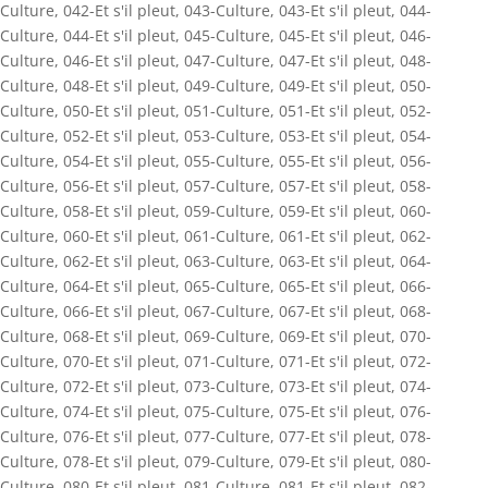
Culture
,
042-Et s'il pleut
,
043-Culture
,
043-Et s'il pleut
,
044-
Culture
,
044-Et s'il pleut
,
045-Culture
,
045-Et s'il pleut
,
046-
Culture
,
046-Et s'il pleut
,
047-Culture
,
047-Et s'il pleut
,
048-
Culture
,
048-Et s'il pleut
,
049-Culture
,
049-Et s'il pleut
,
050-
Culture
,
050-Et s'il pleut
,
051-Culture
,
051-Et s'il pleut
,
052-
Culture
,
052-Et s'il pleut
,
053-Culture
,
053-Et s'il pleut
,
054-
Culture
,
054-Et s'il pleut
,
055-Culture
,
055-Et s'il pleut
,
056-
Culture
,
056-Et s'il pleut
,
057-Culture
,
057-Et s'il pleut
,
058-
Culture
,
058-Et s'il pleut
,
059-Culture
,
059-Et s'il pleut
,
060-
Culture
,
060-Et s'il pleut
,
061-Culture
,
061-Et s'il pleut
,
062-
Culture
,
062-Et s'il pleut
,
063-Culture
,
063-Et s'il pleut
,
064-
Culture
,
064-Et s'il pleut
,
065-Culture
,
065-Et s'il pleut
,
066-
Culture
,
066-Et s'il pleut
,
067-Culture
,
067-Et s'il pleut
,
068-
Culture
,
068-Et s'il pleut
,
069-Culture
,
069-Et s'il pleut
,
070-
Culture
,
070-Et s'il pleut
,
071-Culture
,
071-Et s'il pleut
,
072-
Culture
,
072-Et s'il pleut
,
073-Culture
,
073-Et s'il pleut
,
074-
Culture
,
074-Et s'il pleut
,
075-Culture
,
075-Et s'il pleut
,
076-
Culture
,
076-Et s'il pleut
,
077-Culture
,
077-Et s'il pleut
,
078-
Culture
,
078-Et s'il pleut
,
079-Culture
,
079-Et s'il pleut
,
080-
Culture
,
080-Et s'il pleut
,
081-Culture
,
081-Et s'il pleut
,
082-