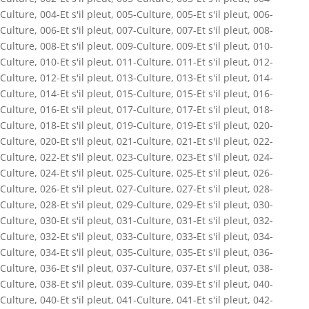
Culture
,
004-Et s'il pleut
,
005-Culture
,
005-Et s'il pleut
,
006-
Culture
,
006-Et s'il pleut
,
007-Culture
,
007-Et s'il pleut
,
008-
Culture
,
008-Et s'il pleut
,
009-Culture
,
009-Et s'il pleut
,
010-
Culture
,
010-Et s'il pleut
,
011-Culture
,
011-Et s'il pleut
,
012-
Culture
,
012-Et s'il pleut
,
013-Culture
,
013-Et s'il pleut
,
014-
Culture
,
014-Et s'il pleut
,
015-Culture
,
015-Et s'il pleut
,
016-
Culture
,
016-Et s'il pleut
,
017-Culture
,
017-Et s'il pleut
,
018-
Culture
,
018-Et s'il pleut
,
019-Culture
,
019-Et s'il pleut
,
020-
Culture
,
020-Et s'il pleut
,
021-Culture
,
021-Et s'il pleut
,
022-
Culture
,
022-Et s'il pleut
,
023-Culture
,
023-Et s'il pleut
,
024-
Culture
,
024-Et s'il pleut
,
025-Culture
,
025-Et s'il pleut
,
026-
Culture
,
026-Et s'il pleut
,
027-Culture
,
027-Et s'il pleut
,
028-
Culture
,
028-Et s'il pleut
,
029-Culture
,
029-Et s'il pleut
,
030-
Culture
,
030-Et s'il pleut
,
031-Culture
,
031-Et s'il pleut
,
032-
Culture
,
032-Et s'il pleut
,
033-Culture
,
033-Et s'il pleut
,
034-
Culture
,
034-Et s'il pleut
,
035-Culture
,
035-Et s'il pleut
,
036-
Culture
,
036-Et s'il pleut
,
037-Culture
,
037-Et s'il pleut
,
038-
Culture
,
038-Et s'il pleut
,
039-Culture
,
039-Et s'il pleut
,
040-
Culture
,
040-Et s'il pleut
,
041-Culture
,
041-Et s'il pleut
,
042-