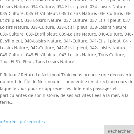
Loisirs Nature
,
034-Culture
,
034-Et s'il pleut
,
034-Loisirs Nature
,
035-Culture
,
035-Et s'il pleut
,
035-Loisirs Nature
,
036-Culture
,
036-
Et s'il pleut
,
036-Loisirs Nature
,
037-Culture
,
037-Et s'il pleut
,
037-
Loisirs Nature
,
038-Culture
,
038-Et s'il pleut
,
038-Loisirs Nature
,
039-Culture
,
039-Et s'il pleut
,
039-Loisirs Nature
,
040-Culture
,
040-
Et s'il pleut
,
040-Loisirs Nature
,
041-Culture
,
041-Et s'il pleut
,
041-
Loisirs Nature
,
042-Culture
,
042-Et s'il pleut
,
042-Loisirs Nature
,
043-Culture
,
043-Et s'il pleut
,
043-Loisirs Nature
,
Tous Culture
,
Tous Et S'il Pleut
,
Tous Loisirs Nature
 Retour / Return Le Noirmout’Train vous propose une découverte
du nord de l’Île de Noirmoutier commentée (en direct) au cours de
laquelle vous pourrez apprécier les différents paysages et
particularités de son histoire, de ses activités liées à la mer, à la
terre,...
« Entrées précédentes
Rechercher