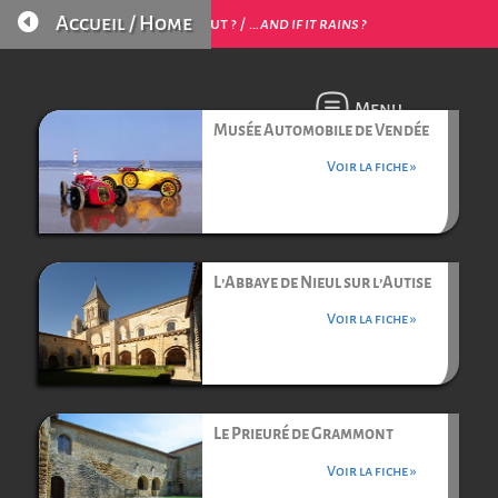

Accueil / Home
…et s’il pleut ? /
…and if it rains ?
Menu
Musée Automobile de Vendée
Voir la fiche »
L’Abbaye de Nieul sur l’Autise
Voir la fiche »
Le Prieuré de Grammont
Voir la fiche »