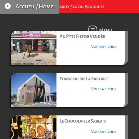

Accueil / Home
Produits Locaux /
Local Products
Menu
Au P’tit Fief de Vendée
Voir la fiche »
Conserverie La Sablaise
Voir la fiche »
Le Chocolatier Sablais
Voir la fiche »