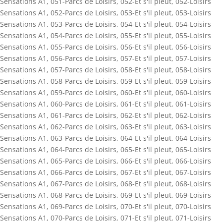
Sensations A1
,
051-Parcs de Loisirs
,
052-Et s'il pleut
,
052-Loisirs
Sensations A1
,
052-Parcs de Loisirs
,
053-Et s'il pleut
,
053-Loisirs
Sensations A1
,
053-Parcs de Loisirs
,
054-Et s'il pleut
,
054-Loisirs
Sensations A1
,
054-Parcs de Loisirs
,
055-Et s'il pleut
,
055-Loisirs
Sensations A1
,
055-Parcs de Loisirs
,
056-Et s'il pleut
,
056-Loisirs
Sensations A1
,
056-Parcs de Loisirs
,
057-Et s'il pleut
,
057-Loisirs
Sensations A1
,
057-Parcs de Loisirs
,
058-Et s'il pleut
,
058-Loisirs
Sensations A1
,
058-Parcs de Loisirs
,
059-Et s'il pleut
,
059-Loisirs
Sensations A1
,
059-Parcs de Loisirs
,
060-Et s'il pleut
,
060-Loisirs
Sensations A1
,
060-Parcs de Loisirs
,
061-Et s'il pleut
,
061-Loisirs
Sensations A1
,
061-Parcs de Loisirs
,
062-Et s'il pleut
,
062-Loisirs
Sensations A1
,
062-Parcs de Loisirs
,
063-Et s'il pleut
,
063-Loisirs
Sensations A1
,
063-Parcs de Loisirs
,
064-Et s'il pleut
,
064-Loisirs
Sensations A1
,
064-Parcs de Loisirs
,
065-Et s'il pleut
,
065-Loisirs
Sensations A1
,
065-Parcs de Loisirs
,
066-Et s'il pleut
,
066-Loisirs
Sensations A1
,
066-Parcs de Loisirs
,
067-Et s'il pleut
,
067-Loisirs
Sensations A1
,
067-Parcs de Loisirs
,
068-Et s'il pleut
,
068-Loisirs
Sensations A1
,
068-Parcs de Loisirs
,
069-Et s'il pleut
,
069-Loisirs
Sensations A1
,
069-Parcs de Loisirs
,
070-Et s'il pleut
,
070-Loisirs
Sensations A1
,
070-Parcs de Loisirs
,
071-Et s'il pleut
,
071-Loisirs