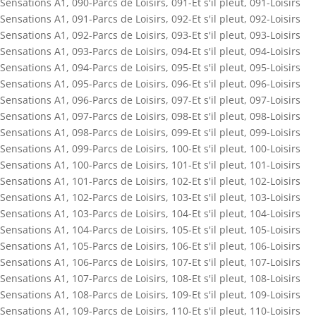
Sensations A1
,
090-Parcs de Loisirs
,
091-Et s'il pleut
,
091-Loisirs
Sensations A1
,
091-Parcs de Loisirs
,
092-Et s'il pleut
,
092-Loisirs
Sensations A1
,
092-Parcs de Loisirs
,
093-Et s'il pleut
,
093-Loisirs
Sensations A1
,
093-Parcs de Loisirs
,
094-Et s'il pleut
,
094-Loisirs
Sensations A1
,
094-Parcs de Loisirs
,
095-Et s'il pleut
,
095-Loisirs
Sensations A1
,
095-Parcs de Loisirs
,
096-Et s'il pleut
,
096-Loisirs
Sensations A1
,
096-Parcs de Loisirs
,
097-Et s'il pleut
,
097-Loisirs
Sensations A1
,
097-Parcs de Loisirs
,
098-Et s'il pleut
,
098-Loisirs
Sensations A1
,
098-Parcs de Loisirs
,
099-Et s'il pleut
,
099-Loisirs
Sensations A1
,
099-Parcs de Loisirs
,
100-Et s'il pleut
,
100-Loisirs
Sensations A1
,
100-Parcs de Loisirs
,
101-Et s'il pleut
,
101-Loisirs
Sensations A1
,
101-Parcs de Loisirs
,
102-Et s'il pleut
,
102-Loisirs
Sensations A1
,
102-Parcs de Loisirs
,
103-Et s'il pleut
,
103-Loisirs
Sensations A1
,
103-Parcs de Loisirs
,
104-Et s'il pleut
,
104-Loisirs
Sensations A1
,
104-Parcs de Loisirs
,
105-Et s'il pleut
,
105-Loisirs
Sensations A1
,
105-Parcs de Loisirs
,
106-Et s'il pleut
,
106-Loisirs
Sensations A1
,
106-Parcs de Loisirs
,
107-Et s'il pleut
,
107-Loisirs
Sensations A1
,
107-Parcs de Loisirs
,
108-Et s'il pleut
,
108-Loisirs
Sensations A1
,
108-Parcs de Loisirs
,
109-Et s'il pleut
,
109-Loisirs
Sensations A1
,
109-Parcs de Loisirs
,
110-Et s'il pleut
,
110-Loisirs