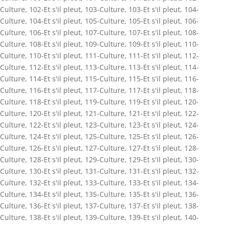
Culture
,
102-Et s'il pleut
,
103-Culture
,
103-Et s'il pleut
,
104-
Culture
,
104-Et s'il pleut
,
105-Culture
,
105-Et s'il pleut
,
106-
Culture
,
106-Et s'il pleut
,
107-Culture
,
107-Et s'il pleut
,
108-
Culture
,
108-Et s'il pleut
,
109-Culture
,
109-Et s'il pleut
,
110-
Culture
,
110-Et s'il pleut
,
111-Culture
,
111-Et s'il pleut
,
112-
Culture
,
112-Et s'il pleut
,
113-Culture
,
113-Et s'il pleut
,
114-
Culture
,
114-Et s'il pleut
,
115-Culture
,
115-Et s'il pleut
,
116-
Culture
,
116-Et s'il pleut
,
117-Culture
,
117-Et s'il pleut
,
118-
Culture
,
118-Et s'il pleut
,
119-Culture
,
119-Et s'il pleut
,
120-
Culture
,
120-Et s'il pleut
,
121-Culture
,
121-Et s'il pleut
,
122-
Culture
,
122-Et s'il pleut
,
123-Culture
,
123-Et s'il pleut
,
124-
Culture
,
124-Et s'il pleut
,
125-Culture
,
125-Et s'il pleut
,
126-
Culture
,
126-Et s'il pleut
,
127-Culture
,
127-Et s'il pleut
,
128-
Culture
,
128-Et s'il pleut
,
129-Culture
,
129-Et s'il pleut
,
130-
Culture
,
130-Et s'il pleut
,
131-Culture
,
131-Et s'il pleut
,
132-
Culture
,
132-Et s'il pleut
,
133-Culture
,
133-Et s'il pleut
,
134-
Culture
,
134-Et s'il pleut
,
135-Culture
,
135-Et s'il pleut
,
136-
Culture
,
136-Et s'il pleut
,
137-Culture
,
137-Et s'il pleut
,
138-
Culture
,
138-Et s'il pleut
,
139-Culture
,
139-Et s'il pleut
,
140-