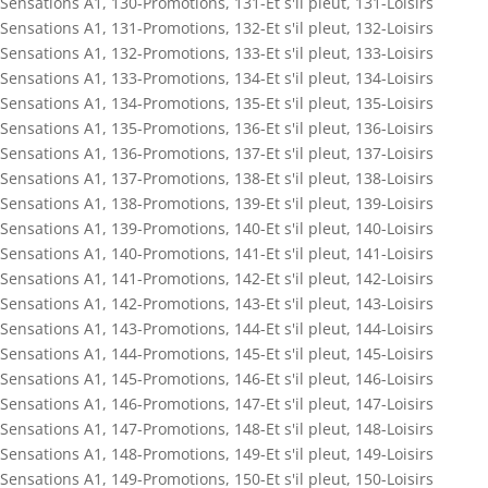
Sensations A1
,
130-Promotions
,
131-Et s'il pleut
,
131-Loisirs
Sensations A1
,
131-Promotions
,
132-Et s'il pleut
,
132-Loisirs
Sensations A1
,
132-Promotions
,
133-Et s'il pleut
,
133-Loisirs
Sensations A1
,
133-Promotions
,
134-Et s'il pleut
,
134-Loisirs
Sensations A1
,
134-Promotions
,
135-Et s'il pleut
,
135-Loisirs
Sensations A1
,
135-Promotions
,
136-Et s'il pleut
,
136-Loisirs
Sensations A1
,
136-Promotions
,
137-Et s'il pleut
,
137-Loisirs
Sensations A1
,
137-Promotions
,
138-Et s'il pleut
,
138-Loisirs
Sensations A1
,
138-Promotions
,
139-Et s'il pleut
,
139-Loisirs
Sensations A1
,
139-Promotions
,
140-Et s'il pleut
,
140-Loisirs
Sensations A1
,
140-Promotions
,
141-Et s'il pleut
,
141-Loisirs
Sensations A1
,
141-Promotions
,
142-Et s'il pleut
,
142-Loisirs
Sensations A1
,
142-Promotions
,
143-Et s'il pleut
,
143-Loisirs
Sensations A1
,
143-Promotions
,
144-Et s'il pleut
,
144-Loisirs
Sensations A1
,
144-Promotions
,
145-Et s'il pleut
,
145-Loisirs
Sensations A1
,
145-Promotions
,
146-Et s'il pleut
,
146-Loisirs
Sensations A1
,
146-Promotions
,
147-Et s'il pleut
,
147-Loisirs
Sensations A1
,
147-Promotions
,
148-Et s'il pleut
,
148-Loisirs
Sensations A1
,
148-Promotions
,
149-Et s'il pleut
,
149-Loisirs
Sensations A1
,
149-Promotions
,
150-Et s'il pleut
,
150-Loisirs