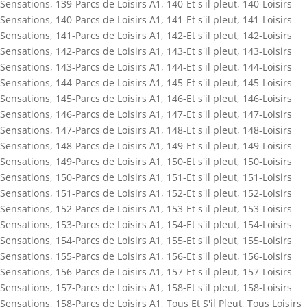
Sensations
,
139-Parcs de Loisirs A1
,
140-Et s'il pleut
,
140-Loisirs
Sensations
,
140-Parcs de Loisirs A1
,
141-Et s'il pleut
,
141-Loisirs
Sensations
,
141-Parcs de Loisirs A1
,
142-Et s'il pleut
,
142-Loisirs
Sensations
,
142-Parcs de Loisirs A1
,
143-Et s'il pleut
,
143-Loisirs
Sensations
,
143-Parcs de Loisirs A1
,
144-Et s'il pleut
,
144-Loisirs
Sensations
,
144-Parcs de Loisirs A1
,
145-Et s'il pleut
,
145-Loisirs
Sensations
,
145-Parcs de Loisirs A1
,
146-Et s'il pleut
,
146-Loisirs
Sensations
,
146-Parcs de Loisirs A1
,
147-Et s'il pleut
,
147-Loisirs
Sensations
,
147-Parcs de Loisirs A1
,
148-Et s'il pleut
,
148-Loisirs
Sensations
,
148-Parcs de Loisirs A1
,
149-Et s'il pleut
,
149-Loisirs
Sensations
,
149-Parcs de Loisirs A1
,
150-Et s'il pleut
,
150-Loisirs
Sensations
,
150-Parcs de Loisirs A1
,
151-Et s'il pleut
,
151-Loisirs
Sensations
,
151-Parcs de Loisirs A1
,
152-Et s'il pleut
,
152-Loisirs
Sensations
,
152-Parcs de Loisirs A1
,
153-Et s'il pleut
,
153-Loisirs
Sensations
,
153-Parcs de Loisirs A1
,
154-Et s'il pleut
,
154-Loisirs
Sensations
,
154-Parcs de Loisirs A1
,
155-Et s'il pleut
,
155-Loisirs
Sensations
,
155-Parcs de Loisirs A1
,
156-Et s'il pleut
,
156-Loisirs
Sensations
,
156-Parcs de Loisirs A1
,
157-Et s'il pleut
,
157-Loisirs
Sensations
,
157-Parcs de Loisirs A1
,
158-Et s'il pleut
,
158-Loisirs
Sensations
,
158-Parcs de Loisirs A1
,
Tous Et S'il Pleut
,
Tous Loisirs