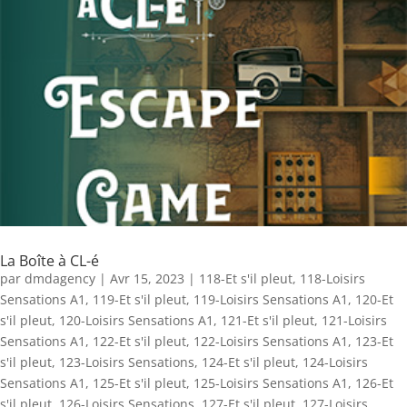
La Boîte à CL-é
par
dmdagency
|
Avr 15, 2023
|
118-Et s'il pleut
,
118-Loisirs
Sensations A1
,
119-Et s'il pleut
,
119-Loisirs Sensations A1
,
120-Et
s'il pleut
,
120-Loisirs Sensations A1
,
121-Et s'il pleut
,
121-Loisirs
Sensations A1
,
122-Et s'il pleut
,
122-Loisirs Sensations A1
,
123-Et
s'il pleut
,
123-Loisirs Sensations
,
124-Et s'il pleut
,
124-Loisirs
Sensations A1
,
125-Et s'il pleut
,
125-Loisirs Sensations A1
,
126-Et
s'il pleut
,
126-Loisirs Sensations
,
127-Et s'il pleut
,
127-Loisirs