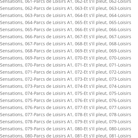
Sensations
,
061-Parcs de Loisirs A1
,
062-Et s'il pleut
,
062-Loisirs
Sensations
,
062-Parcs de Loisirs A1
,
063-Et s'il pleut
,
063-Loisirs
Sensations
,
063-Parcs de Loisirs A1
,
064-Et s'il pleut
,
064-Loisirs
Sensations
,
064-Parcs de Loisirs A1
,
065-Et s'il pleut
,
065-Loisirs
Sensations
,
065-Parcs de Loisirs A1
,
066-Et s'il pleut
,
066-Loisirs
Sensations
,
066-Parcs de Loisirs A1
,
067-Et s'il pleut
,
067-Loisirs
Sensations
,
067-Parcs de Loisirs A1
,
068-Et s'il pleut
,
068-Loisirs
Sensations
,
068-Parcs de Loisirs A1
,
069-Et s'il pleut
,
069-Loisirs
Sensations
,
069-Parcs de Loisirs A1
,
070-Et s'il pleut
,
070-Loisirs
Sensations
,
070-Parcs de Loisirs A1
,
071-Et s'il pleut
,
071-Loisirs
Sensations
,
071-Parcs de Loisirs A1
,
072-Et s'il pleut
,
072-Loisirs
Sensations
,
072-Parcs de Loisirs A1
,
073-Et s'il pleut
,
073-Loisirs
Sensations
,
073-Parcs de Loisirs A1
,
074-Et s'il pleut
,
074-Loisirs
Sensations
,
074-Parcs de Loisirs A1
,
075-Et s'il pleut
,
075-Loisirs
Sensations
,
075-Parcs de Loisirs A1
,
076-Et s'il pleut
,
076-Loisirs
Sensations
,
076-Parcs de Loisirs A1
,
077-Et s'il pleut
,
077-Loisirs
Sensations
,
077-Parcs de Loisirs A1
,
078-Et s'il pleut
,
078-Loisirs
Sensations
,
078-Parcs de Loisirs A1
,
079-Et s'il pleut
,
079-Loisirs
Sensations
,
079-Parcs de Loisirs A1
,
080-Et s'il pleut
,
080-Loisirs
Sensations
,
080-Parcs de Loisirs A1
,
081-Et s'il pleut
,
081-Loisirs