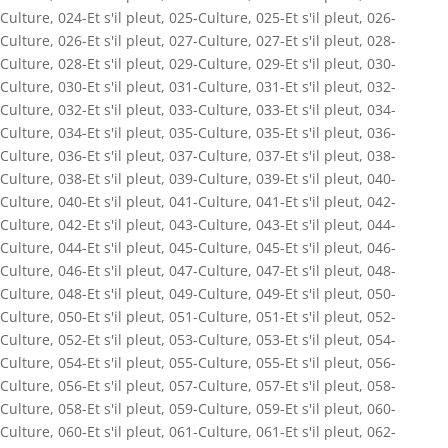
Culture
,
024-Et s'il pleut
,
025-Culture
,
025-Et s'il pleut
,
026-
Culture
,
026-Et s'il pleut
,
027-Culture
,
027-Et s'il pleut
,
028-
Culture
,
028-Et s'il pleut
,
029-Culture
,
029-Et s'il pleut
,
030-
Culture
,
030-Et s'il pleut
,
031-Culture
,
031-Et s'il pleut
,
032-
Culture
,
032-Et s'il pleut
,
033-Culture
,
033-Et s'il pleut
,
034-
Culture
,
034-Et s'il pleut
,
035-Culture
,
035-Et s'il pleut
,
036-
Culture
,
036-Et s'il pleut
,
037-Culture
,
037-Et s'il pleut
,
038-
Culture
,
038-Et s'il pleut
,
039-Culture
,
039-Et s'il pleut
,
040-
Culture
,
040-Et s'il pleut
,
041-Culture
,
041-Et s'il pleut
,
042-
Culture
,
042-Et s'il pleut
,
043-Culture
,
043-Et s'il pleut
,
044-
Culture
,
044-Et s'il pleut
,
045-Culture
,
045-Et s'il pleut
,
046-
Culture
,
046-Et s'il pleut
,
047-Culture
,
047-Et s'il pleut
,
048-
Culture
,
048-Et s'il pleut
,
049-Culture
,
049-Et s'il pleut
,
050-
Culture
,
050-Et s'il pleut
,
051-Culture
,
051-Et s'il pleut
,
052-
Culture
,
052-Et s'il pleut
,
053-Culture
,
053-Et s'il pleut
,
054-
Culture
,
054-Et s'il pleut
,
055-Culture
,
055-Et s'il pleut
,
056-
Culture
,
056-Et s'il pleut
,
057-Culture
,
057-Et s'il pleut
,
058-
Culture
,
058-Et s'il pleut
,
059-Culture
,
059-Et s'il pleut
,
060-
Culture
,
060-Et s'il pleut
,
061-Culture
,
061-Et s'il pleut
,
062-