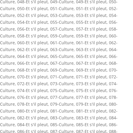
Culture
,
048-Et s'il pleut
,
049-Culture
,
049-Et s'il pleut
,
050-
Culture
,
050-Et s'il pleut
,
051-Culture
,
051-Et s'il pleut
,
052-
Culture
,
052-Et s'il pleut
,
053-Culture
,
053-Et s'il pleut
,
054-
Culture
,
054-Et s'il pleut
,
055-Culture
,
055-Et s'il pleut
,
056-
Culture
,
056-Et s'il pleut
,
057-Culture
,
057-Et s'il pleut
,
058-
Culture
,
058-Et s'il pleut
,
059-Culture
,
059-Et s'il pleut
,
060-
Culture
,
060-Et s'il pleut
,
061-Culture
,
061-Et s'il pleut
,
062-
Culture
,
062-Et s'il pleut
,
063-Culture
,
063-Et s'il pleut
,
064-
Culture
,
064-Et s'il pleut
,
065-Culture
,
065-Et s'il pleut
,
066-
Culture
,
066-Et s'il pleut
,
067-Culture
,
067-Et s'il pleut
,
068-
Culture
,
068-Et s'il pleut
,
069-Culture
,
069-Et s'il pleut
,
070-
Culture
,
070-Et s'il pleut
,
071-Culture
,
071-Et s'il pleut
,
072-
Culture
,
072-Et s'il pleut
,
073-Culture
,
073-Et s'il pleut
,
074-
Culture
,
074-Et s'il pleut
,
075-Culture
,
075-Et s'il pleut
,
076-
Culture
,
076-Et s'il pleut
,
077-Culture
,
077-Et s'il pleut
,
078-
Culture
,
078-Et s'il pleut
,
079-Culture
,
079-Et s'il pleut
,
080-
Culture
,
080-Et s'il pleut
,
081-Culture
,
081-Et s'il pleut
,
082-
Culture
,
082-Et s'il pleut
,
083-Culture
,
083-Et s'il pleut
,
084-
Culture
,
084-Et s'il pleut
,
085-Culture
,
085-Et s'il pleut
,
086-
Culture
,
086-Et s'il pleut
,
087-Culture
,
087-Et s'il pleut
,
088-