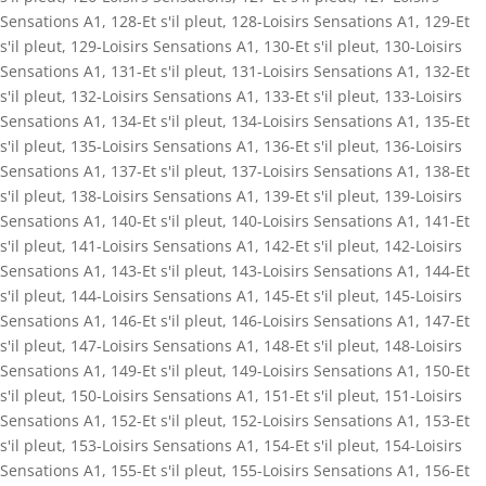
Sensations A1
,
128-Et s'il pleut
,
128-Loisirs Sensations A1
,
129-Et
s'il pleut
,
129-Loisirs Sensations A1
,
130-Et s'il pleut
,
130-Loisirs
Sensations A1
,
131-Et s'il pleut
,
131-Loisirs Sensations A1
,
132-Et
s'il pleut
,
132-Loisirs Sensations A1
,
133-Et s'il pleut
,
133-Loisirs
Sensations A1
,
134-Et s'il pleut
,
134-Loisirs Sensations A1
,
135-Et
s'il pleut
,
135-Loisirs Sensations A1
,
136-Et s'il pleut
,
136-Loisirs
Sensations A1
,
137-Et s'il pleut
,
137-Loisirs Sensations A1
,
138-Et
s'il pleut
,
138-Loisirs Sensations A1
,
139-Et s'il pleut
,
139-Loisirs
Sensations A1
,
140-Et s'il pleut
,
140-Loisirs Sensations A1
,
141-Et
s'il pleut
,
141-Loisirs Sensations A1
,
142-Et s'il pleut
,
142-Loisirs
Sensations A1
,
143-Et s'il pleut
,
143-Loisirs Sensations A1
,
144-Et
s'il pleut
,
144-Loisirs Sensations A1
,
145-Et s'il pleut
,
145-Loisirs
Sensations A1
,
146-Et s'il pleut
,
146-Loisirs Sensations A1
,
147-Et
s'il pleut
,
147-Loisirs Sensations A1
,
148-Et s'il pleut
,
148-Loisirs
Sensations A1
,
149-Et s'il pleut
,
149-Loisirs Sensations A1
,
150-Et
s'il pleut
,
150-Loisirs Sensations A1
,
151-Et s'il pleut
,
151-Loisirs
Sensations A1
,
152-Et s'il pleut
,
152-Loisirs Sensations A1
,
153-Et
s'il pleut
,
153-Loisirs Sensations A1
,
154-Et s'il pleut
,
154-Loisirs
Sensations A1
,
155-Et s'il pleut
,
155-Loisirs Sensations A1
,
156-Et