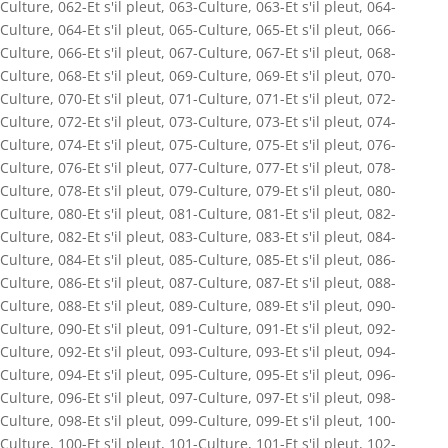
Culture
,
062-Et s'il pleut
,
063-Culture
,
063-Et s'il pleut
,
064-
Culture
,
064-Et s'il pleut
,
065-Culture
,
065-Et s'il pleut
,
066-
Culture
,
066-Et s'il pleut
,
067-Culture
,
067-Et s'il pleut
,
068-
Culture
,
068-Et s'il pleut
,
069-Culture
,
069-Et s'il pleut
,
070-
Culture
,
070-Et s'il pleut
,
071-Culture
,
071-Et s'il pleut
,
072-
Culture
,
072-Et s'il pleut
,
073-Culture
,
073-Et s'il pleut
,
074-
Culture
,
074-Et s'il pleut
,
075-Culture
,
075-Et s'il pleut
,
076-
Culture
,
076-Et s'il pleut
,
077-Culture
,
077-Et s'il pleut
,
078-
Culture
,
078-Et s'il pleut
,
079-Culture
,
079-Et s'il pleut
,
080-
Culture
,
080-Et s'il pleut
,
081-Culture
,
081-Et s'il pleut
,
082-
Culture
,
082-Et s'il pleut
,
083-Culture
,
083-Et s'il pleut
,
084-
Culture
,
084-Et s'il pleut
,
085-Culture
,
085-Et s'il pleut
,
086-
Culture
,
086-Et s'il pleut
,
087-Culture
,
087-Et s'il pleut
,
088-
Culture
,
088-Et s'il pleut
,
089-Culture
,
089-Et s'il pleut
,
090-
Culture
,
090-Et s'il pleut
,
091-Culture
,
091-Et s'il pleut
,
092-
Culture
,
092-Et s'il pleut
,
093-Culture
,
093-Et s'il pleut
,
094-
Culture
,
094-Et s'il pleut
,
095-Culture
,
095-Et s'il pleut
,
096-
Culture
,
096-Et s'il pleut
,
097-Culture
,
097-Et s'il pleut
,
098-
Culture
,
098-Et s'il pleut
,
099-Culture
,
099-Et s'il pleut
,
100-
Culture
,
100-Et s'il pleut
,
101-Culture
,
101-Et s'il pleut
,
102-