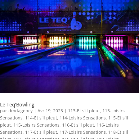
Le Teq’Bowling
par
dmdagency
|
Avr 19, 2023
|
113-Et s'il pleut
,
113-Loisirs
Sensations
,
114-Et s'il pleut
,
114-Loisirs Sensations
,
115-Et s'il
pleut
,
115-Loisirs Sensations
,
116-Et s'il pleut
,
116-Loisirs
Sensations
,
117-Et s'il pleut
,
117-Loisirs Sensations
,
118-Et s'il