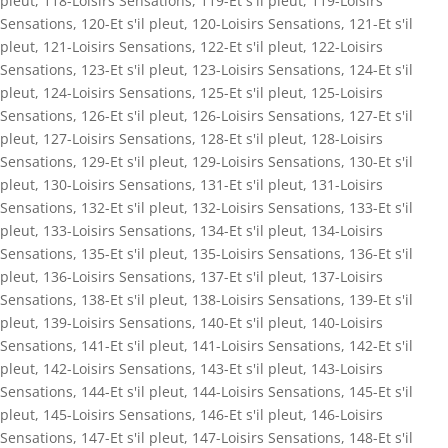
pleut
,
118-Loisirs Sensations
,
119-Et s'il pleut
,
119-Loisirs
Sensations
,
120-Et s'il pleut
,
120-Loisirs Sensations
,
121-Et s'il
pleut
,
121-Loisirs Sensations
,
122-Et s'il pleut
,
122-Loisirs
Sensations
,
123-Et s'il pleut
,
123-Loisirs Sensations
,
124-Et s'il
pleut
,
124-Loisirs Sensations
,
125-Et s'il pleut
,
125-Loisirs
Sensations
,
126-Et s'il pleut
,
126-Loisirs Sensations
,
127-Et s'il
pleut
,
127-Loisirs Sensations
,
128-Et s'il pleut
,
128-Loisirs
Sensations
,
129-Et s'il pleut
,
129-Loisirs Sensations
,
130-Et s'il
pleut
,
130-Loisirs Sensations
,
131-Et s'il pleut
,
131-Loisirs
Sensations
,
132-Et s'il pleut
,
132-Loisirs Sensations
,
133-Et s'il
pleut
,
133-Loisirs Sensations
,
134-Et s'il pleut
,
134-Loisirs
Sensations
,
135-Et s'il pleut
,
135-Loisirs Sensations
,
136-Et s'il
pleut
,
136-Loisirs Sensations
,
137-Et s'il pleut
,
137-Loisirs
Sensations
,
138-Et s'il pleut
,
138-Loisirs Sensations
,
139-Et s'il
pleut
,
139-Loisirs Sensations
,
140-Et s'il pleut
,
140-Loisirs
Sensations
,
141-Et s'il pleut
,
141-Loisirs Sensations
,
142-Et s'il
pleut
,
142-Loisirs Sensations
,
143-Et s'il pleut
,
143-Loisirs
Sensations
,
144-Et s'il pleut
,
144-Loisirs Sensations
,
145-Et s'il
pleut
,
145-Loisirs Sensations
,
146-Et s'il pleut
,
146-Loisirs
Sensations
,
147-Et s'il pleut
,
147-Loisirs Sensations
,
148-Et s'il