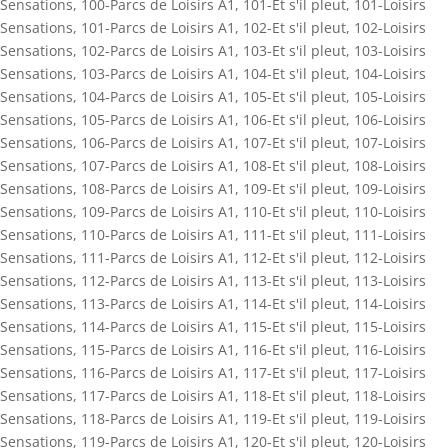
Sensations
,
100-Parcs de Loisirs A1
,
101-Et s'il pleut
,
101-Loisirs
Sensations
,
101-Parcs de Loisirs A1
,
102-Et s'il pleut
,
102-Loisirs
Sensations
,
102-Parcs de Loisirs A1
,
103-Et s'il pleut
,
103-Loisirs
Sensations
,
103-Parcs de Loisirs A1
,
104-Et s'il pleut
,
104-Loisirs
Sensations
,
104-Parcs de Loisirs A1
,
105-Et s'il pleut
,
105-Loisirs
Sensations
,
105-Parcs de Loisirs A1
,
106-Et s'il pleut
,
106-Loisirs
Sensations
,
106-Parcs de Loisirs A1
,
107-Et s'il pleut
,
107-Loisirs
Sensations
,
107-Parcs de Loisirs A1
,
108-Et s'il pleut
,
108-Loisirs
Sensations
,
108-Parcs de Loisirs A1
,
109-Et s'il pleut
,
109-Loisirs
Sensations
,
109-Parcs de Loisirs A1
,
110-Et s'il pleut
,
110-Loisirs
Sensations
,
110-Parcs de Loisirs A1
,
111-Et s'il pleut
,
111-Loisirs
Sensations
,
111-Parcs de Loisirs A1
,
112-Et s'il pleut
,
112-Loisirs
Sensations
,
112-Parcs de Loisirs A1
,
113-Et s'il pleut
,
113-Loisirs
Sensations
,
113-Parcs de Loisirs A1
,
114-Et s'il pleut
,
114-Loisirs
Sensations
,
114-Parcs de Loisirs A1
,
115-Et s'il pleut
,
115-Loisirs
Sensations
,
115-Parcs de Loisirs A1
,
116-Et s'il pleut
,
116-Loisirs
Sensations
,
116-Parcs de Loisirs A1
,
117-Et s'il pleut
,
117-Loisirs
Sensations
,
117-Parcs de Loisirs A1
,
118-Et s'il pleut
,
118-Loisirs
Sensations
,
118-Parcs de Loisirs A1
,
119-Et s'il pleut
,
119-Loisirs
Sensations
,
119-Parcs de Loisirs A1
,
120-Et s'il pleut
,
120-Loisirs