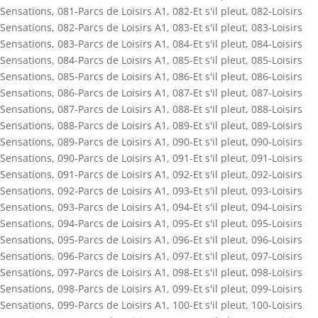
Sensations
,
081-Parcs de Loisirs A1
,
082-Et s'il pleut
,
082-Loisirs
Sensations
,
082-Parcs de Loisirs A1
,
083-Et s'il pleut
,
083-Loisirs
Sensations
,
083-Parcs de Loisirs A1
,
084-Et s'il pleut
,
084-Loisirs
Sensations
,
084-Parcs de Loisirs A1
,
085-Et s'il pleut
,
085-Loisirs
Sensations
,
085-Parcs de Loisirs A1
,
086-Et s'il pleut
,
086-Loisirs
Sensations
,
086-Parcs de Loisirs A1
,
087-Et s'il pleut
,
087-Loisirs
Sensations
,
087-Parcs de Loisirs A1
,
088-Et s'il pleut
,
088-Loisirs
Sensations
,
088-Parcs de Loisirs A1
,
089-Et s'il pleut
,
089-Loisirs
Sensations
,
089-Parcs de Loisirs A1
,
090-Et s'il pleut
,
090-Loisirs
Sensations
,
090-Parcs de Loisirs A1
,
091-Et s'il pleut
,
091-Loisirs
Sensations
,
091-Parcs de Loisirs A1
,
092-Et s'il pleut
,
092-Loisirs
Sensations
,
092-Parcs de Loisirs A1
,
093-Et s'il pleut
,
093-Loisirs
Sensations
,
093-Parcs de Loisirs A1
,
094-Et s'il pleut
,
094-Loisirs
Sensations
,
094-Parcs de Loisirs A1
,
095-Et s'il pleut
,
095-Loisirs
Sensations
,
095-Parcs de Loisirs A1
,
096-Et s'il pleut
,
096-Loisirs
Sensations
,
096-Parcs de Loisirs A1
,
097-Et s'il pleut
,
097-Loisirs
Sensations
,
097-Parcs de Loisirs A1
,
098-Et s'il pleut
,
098-Loisirs
Sensations
,
098-Parcs de Loisirs A1
,
099-Et s'il pleut
,
099-Loisirs
Sensations
,
099-Parcs de Loisirs A1
,
100-Et s'il pleut
,
100-Loisirs