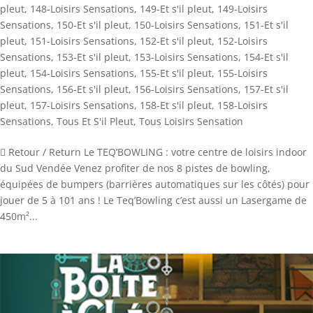
pleut
,
148-Loisirs Sensations
,
149-Et s'il pleut
,
149-Loisirs
Sensations
,
150-Et s'il pleut
,
150-Loisirs Sensations
,
151-Et s'il
pleut
,
151-Loisirs Sensations
,
152-Et s'il pleut
,
152-Loisirs
Sensations
,
153-Et s'il pleut
,
153-Loisirs Sensations
,
154-Et s'il
pleut
,
154-Loisirs Sensations
,
155-Et s'il pleut
,
155-Loisirs
Sensations
,
156-Et s'il pleut
,
156-Loisirs Sensations
,
157-Et s'il
pleut
,
157-Loisirs Sensations
,
158-Et s'il pleut
,
158-Loisirs
Sensations
,
Tous Et S'il Pleut
,
Tous Loisirs Sensation
 Retour / Return Le TEQ’BOWLING : votre centre de loisirs indoor
du Sud Vendée Venez profiter de nos 8 pistes de bowling,
équipées de bumpers (barrières automatiques sur les côtés) pour
jouer de 5 à 101 ans ! Le Teq’Bowling c’est aussi un Lasergame de
450m²...