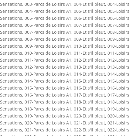
Sensations
,
003-Parcs de Loisirs A1
,
004-Et s'il pleut
,
004-Loisirs
Sensations
,
004-Parcs de Loisirs A1
,
005-Et s'il pleut
,
005-Loisirs
Sensations
,
005-Parcs de Loisirs A1
,
006-Et s'il pleut
,
006-Loisirs
Sensations
,
006-Parcs de Loisirs A1
,
007-Et s'il pleut
,
007-Loisirs
Sensations
,
007-Parcs de Loisirs A1
,
008-Et s'il pleut
,
008-Loisirs
Sensations
,
008-Parcs de Loisirs A1
,
009-Et s'il pleut
,
009-Loisirs
Sensations
,
009-Parcs de Loisirs A1
,
010-Et s'il pleut
,
010-Loisirs
Sensations
,
010-Parcs de Loisirs A1
,
011-Et s'il pleut
,
011-Loisirs
Sensations
,
011-Parcs de Loisirs A1
,
012-Et s'il pleut
,
012-Loisirs
Sensations
,
012-Parcs de Loisirs A1
,
013-Et s'il pleut
,
013-Loisirs
Sensations
,
013-Parcs de Loisirs A1
,
014-Et s'il pleut
,
014-Loisirs
Sensations
,
014-Parcs de Loisirs A1
,
015-Et s'il pleut
,
015-Loisirs
Sensations
,
015-Parcs de Loisirs A1
,
016-Et s'il pleut
,
016-Loisirs
Sensations
,
016-Parcs de Loisirs A1
,
017-Et s'il pleut
,
017-Loisirs
Sensations
,
017-Parcs de Loisirs A1
,
018-Et s'il pleut
,
018-Loisirs
Sensations
,
018-Parcs de Loisirs A1
,
019-Et s'il pleut
,
019-Loisirs
Sensations
,
019-Parcs de Loisirs A1
,
020-Et s'il pleut
,
020-Loisirs
Sensations
,
020-Parcs de Loisirs A1
,
021-Et s'il pleut
,
021-Loisirs
Sensations
,
021-Parcs de Loisirs A1
,
022-Et s'il pleut
,
022-Loisirs