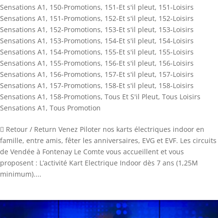
Sensations A1
,
150-Promotions
,
151-Et s'il pleut
,
151-Loisirs
Sensations A1
,
151-Promotions
,
152-Et s'il pleut
,
152-Loisirs
Sensations A1
,
152-Promotions
,
153-Et s'il pleut
,
153-Loisirs
Sensations A1
,
153-Promotions
,
154-Et s'il pleut
,
154-Loisirs
Sensations A1
,
154-Promotions
,
155-Et s'il pleut
,
155-Loisirs
Sensations A1
,
155-Promotions
,
156-Et s'il pleut
,
156-Loisirs
Sensations A1
,
156-Promotions
,
157-Et s'il pleut
,
157-Loisirs
Sensations A1
,
157-Promotions
,
158-Et s'il pleut
,
158-Loisirs
Sensations A1
,
158-Promotions
,
Tous Et S'il Pleut
,
Tous Loisirs
Sensations A1
,
Tous Promotion
 Retour / Return Venez Piloter nos karts électriques indoor en
famille, entre amis, fêter les anniversaires, EVG et EVF. Les circuits
de Vendée à Fontenay Le Comte vous accueillent et vous
proposent : L’activité Kart Electrique Indoor dès 7 ans (1,25M
minimum)....