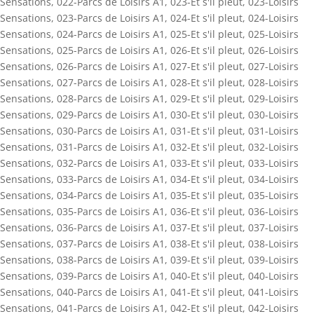
Sensations
,
022-Parcs de Loisirs A1
,
023-Et s'il pleut
,
023-Loisirs
Sensations
,
023-Parcs de Loisirs A1
,
024-Et s'il pleut
,
024-Loisirs
Sensations
,
024-Parcs de Loisirs A1
,
025-Et s'il pleut
,
025-Loisirs
Sensations
,
025-Parcs de Loisirs A1
,
026-Et s'il pleut
,
026-Loisirs
Sensations
,
026-Parcs de Loisirs A1
,
027-Et s'il pleut
,
027-Loisirs
Sensations
,
027-Parcs de Loisirs A1
,
028-Et s'il pleut
,
028-Loisirs
Sensations
,
028-Parcs de Loisirs A1
,
029-Et s'il pleut
,
029-Loisirs
Sensations
,
029-Parcs de Loisirs A1
,
030-Et s'il pleut
,
030-Loisirs
Sensations
,
030-Parcs de Loisirs A1
,
031-Et s'il pleut
,
031-Loisirs
Sensations
,
031-Parcs de Loisirs A1
,
032-Et s'il pleut
,
032-Loisirs
Sensations
,
032-Parcs de Loisirs A1
,
033-Et s'il pleut
,
033-Loisirs
Sensations
,
033-Parcs de Loisirs A1
,
034-Et s'il pleut
,
034-Loisirs
Sensations
,
034-Parcs de Loisirs A1
,
035-Et s'il pleut
,
035-Loisirs
Sensations
,
035-Parcs de Loisirs A1
,
036-Et s'il pleut
,
036-Loisirs
Sensations
,
036-Parcs de Loisirs A1
,
037-Et s'il pleut
,
037-Loisirs
Sensations
,
037-Parcs de Loisirs A1
,
038-Et s'il pleut
,
038-Loisirs
Sensations
,
038-Parcs de Loisirs A1
,
039-Et s'il pleut
,
039-Loisirs
Sensations
,
039-Parcs de Loisirs A1
,
040-Et s'il pleut
,
040-Loisirs
Sensations
,
040-Parcs de Loisirs A1
,
041-Et s'il pleut
,
041-Loisirs
Sensations
,
041-Parcs de Loisirs A1
,
042-Et s'il pleut
,
042-Loisirs