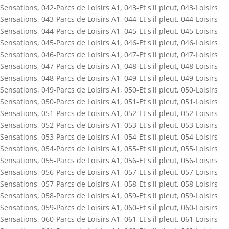
Sensations
,
042-Parcs de Loisirs A1
,
043-Et s'il pleut
,
043-Loisirs
Sensations
,
043-Parcs de Loisirs A1
,
044-Et s'il pleut
,
044-Loisirs
Sensations
,
044-Parcs de Loisirs A1
,
045-Et s'il pleut
,
045-Loisirs
Sensations
,
045-Parcs de Loisirs A1
,
046-Et s'il pleut
,
046-Loisirs
Sensations
,
046-Parcs de Loisirs A1
,
047-Et s'il pleut
,
047-Loisirs
Sensations
,
047-Parcs de Loisirs A1
,
048-Et s'il pleut
,
048-Loisirs
Sensations
,
048-Parcs de Loisirs A1
,
049-Et s'il pleut
,
049-Loisirs
Sensations
,
049-Parcs de Loisirs A1
,
050-Et s'il pleut
,
050-Loisirs
Sensations
,
050-Parcs de Loisirs A1
,
051-Et s'il pleut
,
051-Loisirs
Sensations
,
051-Parcs de Loisirs A1
,
052-Et s'il pleut
,
052-Loisirs
Sensations
,
052-Parcs de Loisirs A1
,
053-Et s'il pleut
,
053-Loisirs
Sensations
,
053-Parcs de Loisirs A1
,
054-Et s'il pleut
,
054-Loisirs
Sensations
,
054-Parcs de Loisirs A1
,
055-Et s'il pleut
,
055-Loisirs
Sensations
,
055-Parcs de Loisirs A1
,
056-Et s'il pleut
,
056-Loisirs
Sensations
,
056-Parcs de Loisirs A1
,
057-Et s'il pleut
,
057-Loisirs
Sensations
,
057-Parcs de Loisirs A1
,
058-Et s'il pleut
,
058-Loisirs
Sensations
,
058-Parcs de Loisirs A1
,
059-Et s'il pleut
,
059-Loisirs
Sensations
,
059-Parcs de Loisirs A1
,
060-Et s'il pleut
,
060-Loisirs
Sensations
,
060-Parcs de Loisirs A1
,
061-Et s'il pleut
,
061-Loisirs