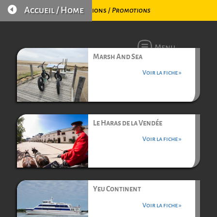

Accueil / Home
Promotions /
Promotions
Menu
Marsh And Sea
Voir la fiche »
Le Haras de la Vendée
Voir la fiche »
Yeu Continent
Voir la fiche »