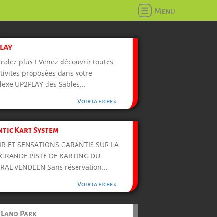
Menu
LAY
endez plus ! Venez découvrir toutes
ctivités proposées dans votre
exe UP2PLAY des Sables...
Voir la fiche »
ntic Kart System
SIR ET SENSATIONS GARANTIS SUR LA
 GRANDE PISTE DE KARTING DU
RAL VENDEEN Sans réservation...
Voir la fiche »
 Land Park