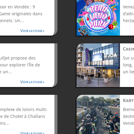
door en Vendée : 9
Venez
Game originales dans
d’att
nnels. Un...
hecta
Voir la fiche »
Casi
ullJet propose des
Sur u
pour explorer l’Île de
long,
 un...
un li
Voir la fiche »
Kart
plexe de loisirs multi-
Bienv
ue de Cholet à Challans
desti
ns...
Vendé
Voir la fiche »