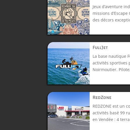
Jeux d’aventure in
missions d’Escape 
des décors exceptio
FullJet
La base nautique F
activités sportives 
Noirmoutier. Pilotez
RedZone
REDZONE est un com
activités basé 99 r
en Vendée : 4 terrai