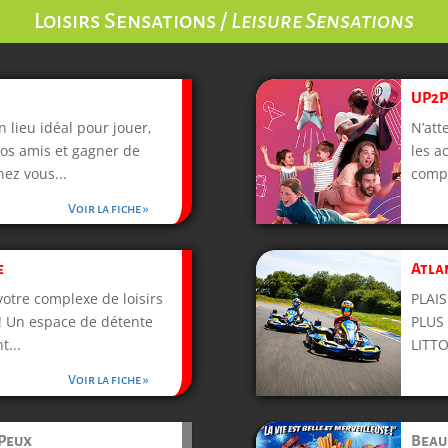
Loisirs Sensations /
Leisure Sensations
UP2P
 lieu idéal pour jouer,
N’att
vos amis et gagner de
les a
ez vous...
compl
Voir la fiche »
e
Atla
otre complexe de loisirs
PLAI
! Un espace de détente
PLUS
t...
LITTO
Voir la fiche »
 Peux
Beau