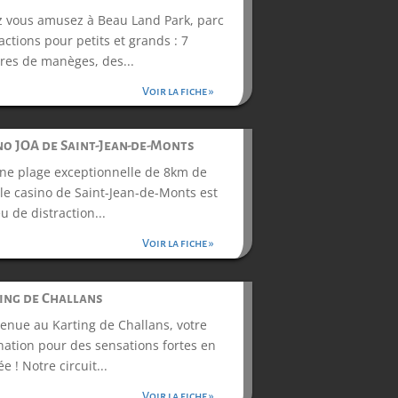
 vous amusez à Beau Land Park, parc
ractions pour petits et grands : 7
res de manèges, des...
Voir la fiche »
no JOA de Saint-Jean-de-Monts
ne plage exceptionnelle de 8km de
 le casino de Saint-Jean-de-Monts est
eu de distraction...
Voir la fiche »
ing de Challans
enue au Karting de Challans, votre
nation pour des sensations fortes en
e ! Notre circuit...
Voir la fiche »