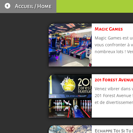

Accueil / Home
Magic Games
Magic Games est un
vous confronter à 
nombreux lots ! Ven
201 Forest Avenu
Venez vibrer dans v
201 Forest Avenue 
et de divertissemen
Echappe Toi Si Tu