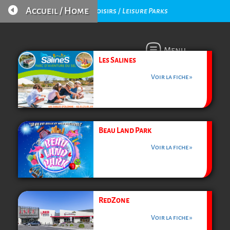

Accueil / Home
Parcs de Loisirs /
Leisure Parks
Menu
Les Salines
Voir la fiche »
Beau Land Park
Voir la fiche »
RedZone
Voir la fiche »