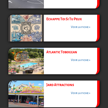
Echappe Toi Si Tu Peux
Voir la fiche »
Atlantic Toboggan
Voir la fiche »
Jard Attractions
Voir la fiche »