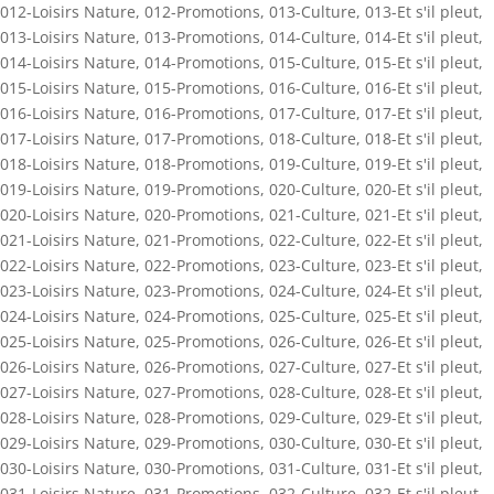
012-Loisirs Nature
,
012-Promotions
,
013-Culture
,
013-Et s'il pleut
,
013-Loisirs Nature
,
013-Promotions
,
014-Culture
,
014-Et s'il pleut
,
014-Loisirs Nature
,
014-Promotions
,
015-Culture
,
015-Et s'il pleut
,
015-Loisirs Nature
,
015-Promotions
,
016-Culture
,
016-Et s'il pleut
,
016-Loisirs Nature
,
016-Promotions
,
017-Culture
,
017-Et s'il pleut
,
017-Loisirs Nature
,
017-Promotions
,
018-Culture
,
018-Et s'il pleut
,
018-Loisirs Nature
,
018-Promotions
,
019-Culture
,
019-Et s'il pleut
,
019-Loisirs Nature
,
019-Promotions
,
020-Culture
,
020-Et s'il pleut
,
020-Loisirs Nature
,
020-Promotions
,
021-Culture
,
021-Et s'il pleut
,
021-Loisirs Nature
,
021-Promotions
,
022-Culture
,
022-Et s'il pleut
,
022-Loisirs Nature
,
022-Promotions
,
023-Culture
,
023-Et s'il pleut
,
023-Loisirs Nature
,
023-Promotions
,
024-Culture
,
024-Et s'il pleut
,
024-Loisirs Nature
,
024-Promotions
,
025-Culture
,
025-Et s'il pleut
,
025-Loisirs Nature
,
025-Promotions
,
026-Culture
,
026-Et s'il pleut
,
026-Loisirs Nature
,
026-Promotions
,
027-Culture
,
027-Et s'il pleut
,
027-Loisirs Nature
,
027-Promotions
,
028-Culture
,
028-Et s'il pleut
,
028-Loisirs Nature
,
028-Promotions
,
029-Culture
,
029-Et s'il pleut
,
029-Loisirs Nature
,
029-Promotions
,
030-Culture
,
030-Et s'il pleut
,
030-Loisirs Nature
,
030-Promotions
,
031-Culture
,
031-Et s'il pleut
,
031-Loisirs Nature
,
031-Promotions
,
032-Culture
,
032-Et s'il pleut
,