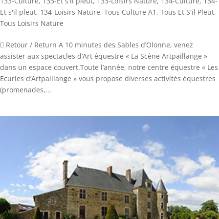
133-Culture
,
133-Et s'il pleut
,
133-Loisirs Nature
,
134-Culture
,
134-
Et s'il pleut
,
134-Loisirs Nature
,
Tous Culture A1
,
Tous Et S'il Pleut
,
Tous Loisirs Nature
 Retour / Return A 10 minutes des Sables d’Olonne, venez
assister aux spectacles d’Art équestre « La Scène Artpaillange »
dans un espace couvert.Toute l’année, notre centre équestre « Les
Ecuries d’Artpaillange » vous propose diverses activités équestres
(promenades,...