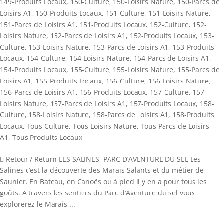
149-Produits Locaux
,
150-Culture
,
150-Loisirs Nature
,
150-Parcs de
Loisirs A1
,
150-Produits Locaux
,
151-Culture
,
151-Loisirs Nature
,
151-Parcs de Loisirs A1
,
151-Produits Locaux
,
152-Culture
,
152-
Loisirs Nature
,
152-Parcs de Loisirs A1
,
152-Produits Locaux
,
153-
Culture
,
153-Loisirs Nature
,
153-Parcs de Loisirs A1
,
153-Produits
Locaux
,
154-Culture
,
154-Loisirs Nature
,
154-Parcs de Loisirs A1
,
154-Produits Locaux
,
155-Culture
,
155-Loisirs Nature
,
155-Parcs de
Loisirs A1
,
155-Produits Locaux
,
156-Culture
,
156-Loisirs Nature
,
156-Parcs de Loisirs A1
,
156-Produits Locaux
,
157-Culture
,
157-
Loisirs Nature
,
157-Parcs de Loisirs A1
,
157-Produits Locaux
,
158-
Culture
,
158-Loisirs Nature
,
158-Parcs de Loisirs A1
,
158-Produits
Locaux
,
Tous Culture
,
Tous Loisirs Nature
,
Tous Parcs de Loisirs
A1
,
Tous Produits Locaux
 Retour / Return LES SALINES, PARC D’AVENTURE DU SEL Les
Salines c’est la découverte des Marais Salants et du métier de
Saunier. En Bateau, en Canoës ou à pied il y en a pour tous les
goûts. A travers les sentiers du Parc d’Aventure du sel vous
explorerez le Marais,...