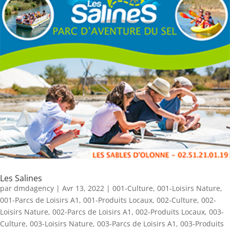
Les Salines
par
dmdagency
|
Avr 13, 2022
|
001-Culture
,
001-Loisirs Nature
,
001-Parcs de Loisirs A1
,
001-Produits Locaux
,
002-Culture
,
002-
Loisirs Nature
,
002-Parcs de Loisirs A1
,
002-Produits Locaux
,
003-
Culture
,
003-Loisirs Nature
,
003-Parcs de Loisirs A1
,
003-Produits