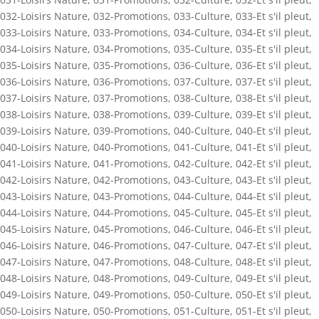
032-Loisirs Nature
,
032-Promotions
,
033-Culture
,
033-Et s'il pleut
,
033-Loisirs Nature
,
033-Promotions
,
034-Culture
,
034-Et s'il pleut
,
034-Loisirs Nature
,
034-Promotions
,
035-Culture
,
035-Et s'il pleut
,
035-Loisirs Nature
,
035-Promotions
,
036-Culture
,
036-Et s'il pleut
,
036-Loisirs Nature
,
036-Promotions
,
037-Culture
,
037-Et s'il pleut
,
037-Loisirs Nature
,
037-Promotions
,
038-Culture
,
038-Et s'il pleut
,
038-Loisirs Nature
,
038-Promotions
,
039-Culture
,
039-Et s'il pleut
,
039-Loisirs Nature
,
039-Promotions
,
040-Culture
,
040-Et s'il pleut
,
040-Loisirs Nature
,
040-Promotions
,
041-Culture
,
041-Et s'il pleut
,
041-Loisirs Nature
,
041-Promotions
,
042-Culture
,
042-Et s'il pleut
,
042-Loisirs Nature
,
042-Promotions
,
043-Culture
,
043-Et s'il pleut
,
043-Loisirs Nature
,
043-Promotions
,
044-Culture
,
044-Et s'il pleut
,
044-Loisirs Nature
,
044-Promotions
,
045-Culture
,
045-Et s'il pleut
,
045-Loisirs Nature
,
045-Promotions
,
046-Culture
,
046-Et s'il pleut
,
046-Loisirs Nature
,
046-Promotions
,
047-Culture
,
047-Et s'il pleut
,
047-Loisirs Nature
,
047-Promotions
,
048-Culture
,
048-Et s'il pleut
,
048-Loisirs Nature
,
048-Promotions
,
049-Culture
,
049-Et s'il pleut
,
049-Loisirs Nature
,
049-Promotions
,
050-Culture
,
050-Et s'il pleut
,
050-Loisirs Nature
,
050-Promotions
,
051-Culture
,
051-Et s'il pleut
,