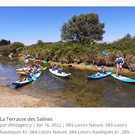
La Terrasse des Salines
par
dmdagency
|
Avr 16, 2022
|
083-Loisirs Nature
,
083-Loisirs
Nautiques A1
,
084-Loisirs Nature
,
084-Loisirs Nautiques A1
,
085-