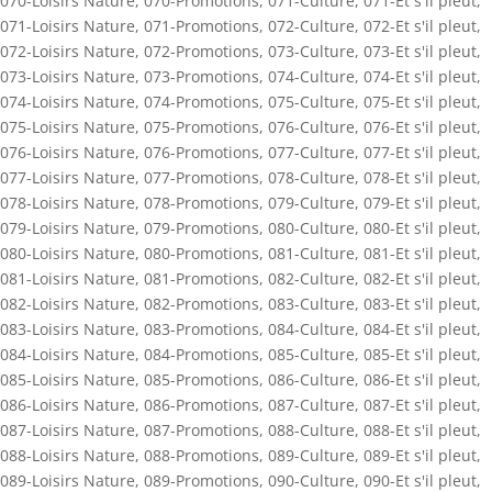
070-Loisirs Nature
,
070-Promotions
,
071-Culture
,
071-Et s'il pleut
,
071-Loisirs Nature
,
071-Promotions
,
072-Culture
,
072-Et s'il pleut
,
072-Loisirs Nature
,
072-Promotions
,
073-Culture
,
073-Et s'il pleut
,
073-Loisirs Nature
,
073-Promotions
,
074-Culture
,
074-Et s'il pleut
,
074-Loisirs Nature
,
074-Promotions
,
075-Culture
,
075-Et s'il pleut
,
075-Loisirs Nature
,
075-Promotions
,
076-Culture
,
076-Et s'il pleut
,
076-Loisirs Nature
,
076-Promotions
,
077-Culture
,
077-Et s'il pleut
,
077-Loisirs Nature
,
077-Promotions
,
078-Culture
,
078-Et s'il pleut
,
078-Loisirs Nature
,
078-Promotions
,
079-Culture
,
079-Et s'il pleut
,
079-Loisirs Nature
,
079-Promotions
,
080-Culture
,
080-Et s'il pleut
,
080-Loisirs Nature
,
080-Promotions
,
081-Culture
,
081-Et s'il pleut
,
081-Loisirs Nature
,
081-Promotions
,
082-Culture
,
082-Et s'il pleut
,
082-Loisirs Nature
,
082-Promotions
,
083-Culture
,
083-Et s'il pleut
,
083-Loisirs Nature
,
083-Promotions
,
084-Culture
,
084-Et s'il pleut
,
084-Loisirs Nature
,
084-Promotions
,
085-Culture
,
085-Et s'il pleut
,
085-Loisirs Nature
,
085-Promotions
,
086-Culture
,
086-Et s'il pleut
,
086-Loisirs Nature
,
086-Promotions
,
087-Culture
,
087-Et s'il pleut
,
087-Loisirs Nature
,
087-Promotions
,
088-Culture
,
088-Et s'il pleut
,
088-Loisirs Nature
,
088-Promotions
,
089-Culture
,
089-Et s'il pleut
,
089-Loisirs Nature
,
089-Promotions
,
090-Culture
,
090-Et s'il pleut
,