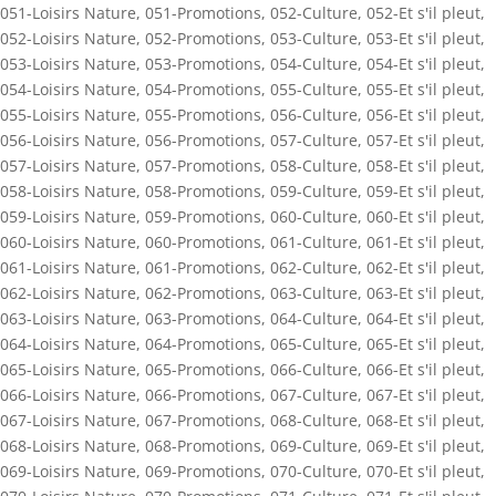
051-Loisirs Nature
,
051-Promotions
,
052-Culture
,
052-Et s'il pleut
,
052-Loisirs Nature
,
052-Promotions
,
053-Culture
,
053-Et s'il pleut
,
053-Loisirs Nature
,
053-Promotions
,
054-Culture
,
054-Et s'il pleut
,
054-Loisirs Nature
,
054-Promotions
,
055-Culture
,
055-Et s'il pleut
,
055-Loisirs Nature
,
055-Promotions
,
056-Culture
,
056-Et s'il pleut
,
056-Loisirs Nature
,
056-Promotions
,
057-Culture
,
057-Et s'il pleut
,
057-Loisirs Nature
,
057-Promotions
,
058-Culture
,
058-Et s'il pleut
,
058-Loisirs Nature
,
058-Promotions
,
059-Culture
,
059-Et s'il pleut
,
059-Loisirs Nature
,
059-Promotions
,
060-Culture
,
060-Et s'il pleut
,
060-Loisirs Nature
,
060-Promotions
,
061-Culture
,
061-Et s'il pleut
,
061-Loisirs Nature
,
061-Promotions
,
062-Culture
,
062-Et s'il pleut
,
062-Loisirs Nature
,
062-Promotions
,
063-Culture
,
063-Et s'il pleut
,
063-Loisirs Nature
,
063-Promotions
,
064-Culture
,
064-Et s'il pleut
,
064-Loisirs Nature
,
064-Promotions
,
065-Culture
,
065-Et s'il pleut
,
065-Loisirs Nature
,
065-Promotions
,
066-Culture
,
066-Et s'il pleut
,
066-Loisirs Nature
,
066-Promotions
,
067-Culture
,
067-Et s'il pleut
,
067-Loisirs Nature
,
067-Promotions
,
068-Culture
,
068-Et s'il pleut
,
068-Loisirs Nature
,
068-Promotions
,
069-Culture
,
069-Et s'il pleut
,
069-Loisirs Nature
,
069-Promotions
,
070-Culture
,
070-Et s'il pleut
,