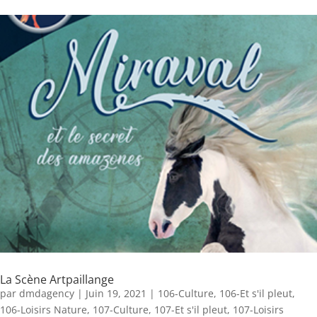
La Scène Artpaillange
par
dmdagency
|
Juin 19, 2021
|
106-Culture
,
106-Et s'il pleut
,
106-Loisirs Nature
,
107-Culture
,
107-Et s'il pleut
,
107-Loisirs