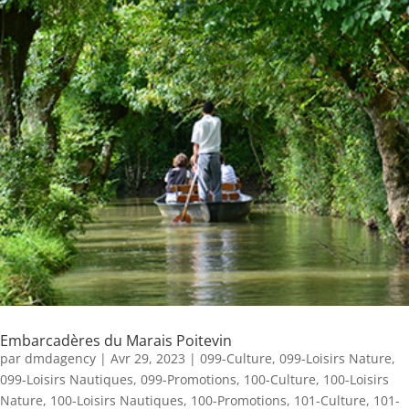
Embarcadères du Marais Poitevin
par
dmdagency
|
Avr 29, 2023
|
099-Culture
,
099-Loisirs Nature
,
099-Loisirs Nautiques
,
099-Promotions
,
100-Culture
,
100-Loisirs
Nature
,
100-Loisirs Nautiques
,
100-Promotions
,
101-Culture
,
101-