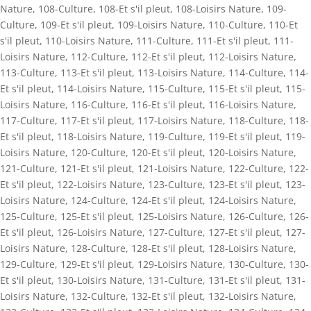
Nature
,
108-Culture
,
108-Et s'il pleut
,
108-Loisirs Nature
,
109-
Culture
,
109-Et s'il pleut
,
109-Loisirs Nature
,
110-Culture
,
110-Et
s'il pleut
,
110-Loisirs Nature
,
111-Culture
,
111-Et s'il pleut
,
111-
Loisirs Nature
,
112-Culture
,
112-Et s'il pleut
,
112-Loisirs Nature
,
113-Culture
,
113-Et s'il pleut
,
113-Loisirs Nature
,
114-Culture
,
114-
Et s'il pleut
,
114-Loisirs Nature
,
115-Culture
,
115-Et s'il pleut
,
115-
Loisirs Nature
,
116-Culture
,
116-Et s'il pleut
,
116-Loisirs Nature
,
117-Culture
,
117-Et s'il pleut
,
117-Loisirs Nature
,
118-Culture
,
118-
Et s'il pleut
,
118-Loisirs Nature
,
119-Culture
,
119-Et s'il pleut
,
119-
Loisirs Nature
,
120-Culture
,
120-Et s'il pleut
,
120-Loisirs Nature
,
121-Culture
,
121-Et s'il pleut
,
121-Loisirs Nature
,
122-Culture
,
122-
Et s'il pleut
,
122-Loisirs Nature
,
123-Culture
,
123-Et s'il pleut
,
123-
Loisirs Nature
,
124-Culture
,
124-Et s'il pleut
,
124-Loisirs Nature
,
125-Culture
,
125-Et s'il pleut
,
125-Loisirs Nature
,
126-Culture
,
126-
Et s'il pleut
,
126-Loisirs Nature
,
127-Culture
,
127-Et s'il pleut
,
127-
Loisirs Nature
,
128-Culture
,
128-Et s'il pleut
,
128-Loisirs Nature
,
129-Culture
,
129-Et s'il pleut
,
129-Loisirs Nature
,
130-Culture
,
130-
Et s'il pleut
,
130-Loisirs Nature
,
131-Culture
,
131-Et s'il pleut
,
131-
Loisirs Nature
,
132-Culture
,
132-Et s'il pleut
,
132-Loisirs Nature
,