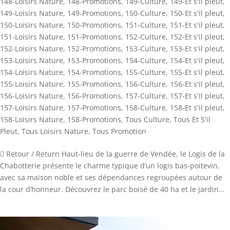
148-Loisirs Nature
,
148-Promotions
,
149-Culture
,
149-Et s'il pleut
,
149-Loisirs Nature
,
149-Promotions
,
150-Culture
,
150-Et s'il pleut
,
150-Loisirs Nature
,
150-Promotions
,
151-Culture
,
151-Et s'il pleut
,
151-Loisirs Nature
,
151-Promotions
,
152-Culture
,
152-Et s'il pleut
,
152-Loisirs Nature
,
152-Promotions
,
153-Culture
,
153-Et s'il pleut
,
153-Loisirs Nature
,
153-Promotions
,
154-Culture
,
154-Et s'il pleut
,
154-Loisirs Nature
,
154-Promotions
,
155-Culture
,
155-Et s'il pleut
,
155-Loisirs Nature
,
155-Promotions
,
156-Culture
,
156-Et s'il pleut
,
156-Loisirs Nature
,
156-Promotions
,
157-Culture
,
157-Et s'il pleut
,
157-Loisirs Nature
,
157-Promotions
,
158-Culture
,
158-Et s'il pleut
,
158-Loisirs Nature
,
158-Promotions
,
Tous Culture
,
Tous Et S'il
Pleut
,
Tous Loisirs Nature
,
Tous Promotion
 Retour / Return Haut-lieu de la guerre de Vendée, le Logis de la
Chabotterie présente le charme typique d’un logis bas-poitevin,
avec sa maison noble et ses dépendances regroupées autour de
la cour d’honneur. Découvrez le parc boisé de 40 ha et le jardin...