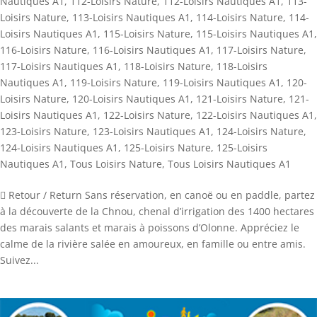
Nautiques A1
,
112-Loisirs Nature
,
112-Loisirs Nautiques A1
,
113-
Loisirs Nature
,
113-Loisirs Nautiques A1
,
114-Loisirs Nature
,
114-
Loisirs Nautiques A1
,
115-Loisirs Nature
,
115-Loisirs Nautiques A1
,
116-Loisirs Nature
,
116-Loisirs Nautiques A1
,
117-Loisirs Nature
,
117-Loisirs Nautiques A1
,
118-Loisirs Nature
,
118-Loisirs
Nautiques A1
,
119-Loisirs Nature
,
119-Loisirs Nautiques A1
,
120-
Loisirs Nature
,
120-Loisirs Nautiques A1
,
121-Loisirs Nature
,
121-
Loisirs Nautiques A1
,
122-Loisirs Nature
,
122-Loisirs Nautiques A1
,
123-Loisirs Nature
,
123-Loisirs Nautiques A1
,
124-Loisirs Nature
,
124-Loisirs Nautiques A1
,
125-Loisirs Nature
,
125-Loisirs
Nautiques A1
,
Tous Loisirs Nature
,
Tous Loisirs Nautiques A1
 Retour / Return Sans réservation, en canoë ou en paddle, partez
à la découverte de la Chnou, chenal d’irrigation des 1400 hectares
des marais salants et marais à poissons d’Olonne. Appréciez le
calme de la rivière salée en amoureux, en famille ou entre amis.
Suivez...