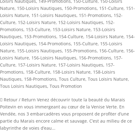
Loisirs Nautiques
,
149-Promotions
,
150-Culture
,
150-Loisirs
Nature
,
150-Loisirs Nautiques
,
150-Promotions
,
151-Culture
,
151-
Loisirs Nature
,
151-Loisirs Nautiques
,
151-Promotions
,
152-
Culture
,
152-Loisirs Nature
,
152-Loisirs Nautiques
,
152-
Promotions
,
153-Culture
,
153-Loisirs Nature
,
153-Loisirs
Nautiques
,
153-Promotions
,
154-Culture
,
154-Loisirs Nature
,
154-
Loisirs Nautiques
,
154-Promotions
,
155-Culture
,
155-Loisirs
Nature
,
155-Loisirs Nautiques
,
155-Promotions
,
156-Culture
,
156-
Loisirs Nature
,
156-Loisirs Nautiques
,
156-Promotions
,
157-
Culture
,
157-Loisirs Nature
,
157-Loisirs Nautiques
,
157-
Promotions
,
158-Culture
,
158-Loisirs Nature
,
158-Loisirs
Nautiques
,
158-Promotions
,
Tous Culture
,
Tous Loisirs Nature
,
Tous Loisirs Nautiques
,
Tous Promotion
 Retour / Return Venez découvrir toute la beauté du Marais
Poitevin en vous immergeant au cœur de la Venise Verte. En
Vendée, nos 3 embarcadères vous proposent de profiter d’une
partie du Marais encore calme et sauvage. C’est au milieu de ce
labyrinthe de voies d’eau...