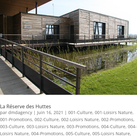
La Réserve des Huttes
par
dmdagency
|
Juin 16, 2021
|
001-Culture
,
001-Loisirs Nature
,
001-Promotions
,
002-Culture
,
002-Loisirs Nature
,
002-Promotions
,
003-Culture
,
003-Loisirs Nature
,
003-Promotions
,
004-Culture
,
004-
Loisirs Nature
,
004-Promotions
,
005-Culture
,
005-Loisirs Nature
,