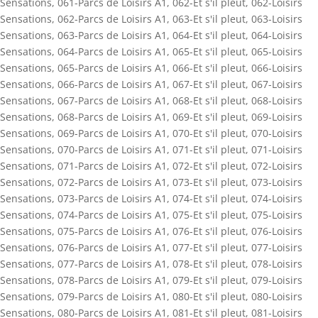
Sensations
,
061-Parcs de Loisirs A1
,
062-Et s'il pleut
,
062-Loisirs
Sensations
,
062-Parcs de Loisirs A1
,
063-Et s'il pleut
,
063-Loisirs
Sensations
,
063-Parcs de Loisirs A1
,
064-Et s'il pleut
,
064-Loisirs
Sensations
,
064-Parcs de Loisirs A1
,
065-Et s'il pleut
,
065-Loisirs
Sensations
,
065-Parcs de Loisirs A1
,
066-Et s'il pleut
,
066-Loisirs
Sensations
,
066-Parcs de Loisirs A1
,
067-Et s'il pleut
,
067-Loisirs
Sensations
,
067-Parcs de Loisirs A1
,
068-Et s'il pleut
,
068-Loisirs
Sensations
,
068-Parcs de Loisirs A1
,
069-Et s'il pleut
,
069-Loisirs
Sensations
,
069-Parcs de Loisirs A1
,
070-Et s'il pleut
,
070-Loisirs
Sensations
,
070-Parcs de Loisirs A1
,
071-Et s'il pleut
,
071-Loisirs
Sensations
,
071-Parcs de Loisirs A1
,
072-Et s'il pleut
,
072-Loisirs
Sensations
,
072-Parcs de Loisirs A1
,
073-Et s'il pleut
,
073-Loisirs
Sensations
,
073-Parcs de Loisirs A1
,
074-Et s'il pleut
,
074-Loisirs
Sensations
,
074-Parcs de Loisirs A1
,
075-Et s'il pleut
,
075-Loisirs
Sensations
,
075-Parcs de Loisirs A1
,
076-Et s'il pleut
,
076-Loisirs
Sensations
,
076-Parcs de Loisirs A1
,
077-Et s'il pleut
,
077-Loisirs
Sensations
,
077-Parcs de Loisirs A1
,
078-Et s'il pleut
,
078-Loisirs
Sensations
,
078-Parcs de Loisirs A1
,
079-Et s'il pleut
,
079-Loisirs
Sensations
,
079-Parcs de Loisirs A1
,
080-Et s'il pleut
,
080-Loisirs
Sensations
,
080-Parcs de Loisirs A1
,
081-Et s'il pleut
,
081-Loisirs