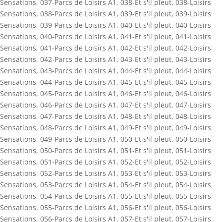
Sensations
,
037-Parcs de Loisirs A1
,
038-Et s'il pleut
,
038-Loisirs
Sensations
,
038-Parcs de Loisirs A1
,
039-Et s'il pleut
,
039-Loisirs
Sensations
,
039-Parcs de Loisirs A1
,
040-Et s'il pleut
,
040-Loisirs
Sensations
,
040-Parcs de Loisirs A1
,
041-Et s'il pleut
,
041-Loisirs
Sensations
,
041-Parcs de Loisirs A1
,
042-Et s'il pleut
,
042-Loisirs
Sensations
,
042-Parcs de Loisirs A1
,
043-Et s'il pleut
,
043-Loisirs
Sensations
,
043-Parcs de Loisirs A1
,
044-Et s'il pleut
,
044-Loisirs
Sensations
,
044-Parcs de Loisirs A1
,
045-Et s'il pleut
,
045-Loisirs
Sensations
,
045-Parcs de Loisirs A1
,
046-Et s'il pleut
,
046-Loisirs
Sensations
,
046-Parcs de Loisirs A1
,
047-Et s'il pleut
,
047-Loisirs
Sensations
,
047-Parcs de Loisirs A1
,
048-Et s'il pleut
,
048-Loisirs
Sensations
,
048-Parcs de Loisirs A1
,
049-Et s'il pleut
,
049-Loisirs
Sensations
,
049-Parcs de Loisirs A1
,
050-Et s'il pleut
,
050-Loisirs
Sensations
,
050-Parcs de Loisirs A1
,
051-Et s'il pleut
,
051-Loisirs
Sensations
,
051-Parcs de Loisirs A1
,
052-Et s'il pleut
,
052-Loisirs
Sensations
,
052-Parcs de Loisirs A1
,
053-Et s'il pleut
,
053-Loisirs
Sensations
,
053-Parcs de Loisirs A1
,
054-Et s'il pleut
,
054-Loisirs
Sensations
,
054-Parcs de Loisirs A1
,
055-Et s'il pleut
,
055-Loisirs
Sensations
,
055-Parcs de Loisirs A1
,
056-Et s'il pleut
,
056-Loisirs
Sensations
,
056-Parcs de Loisirs A1
,
057-Et s'il pleut
,
057-Loisirs