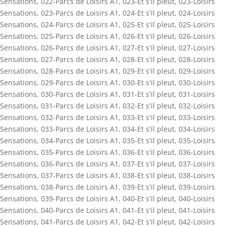
Sensations
,
022-Parcs de Loisirs A1
,
023-Et s'il pleut
,
023-Loisirs
Sensations
,
023-Parcs de Loisirs A1
,
024-Et s'il pleut
,
024-Loisirs
Sensations
,
024-Parcs de Loisirs A1
,
025-Et s'il pleut
,
025-Loisirs
Sensations
,
025-Parcs de Loisirs A1
,
026-Et s'il pleut
,
026-Loisirs
Sensations
,
026-Parcs de Loisirs A1
,
027-Et s'il pleut
,
027-Loisirs
Sensations
,
027-Parcs de Loisirs A1
,
028-Et s'il pleut
,
028-Loisirs
Sensations
,
028-Parcs de Loisirs A1
,
029-Et s'il pleut
,
029-Loisirs
Sensations
,
029-Parcs de Loisirs A1
,
030-Et s'il pleut
,
030-Loisirs
Sensations
,
030-Parcs de Loisirs A1
,
031-Et s'il pleut
,
031-Loisirs
Sensations
,
031-Parcs de Loisirs A1
,
032-Et s'il pleut
,
032-Loisirs
Sensations
,
032-Parcs de Loisirs A1
,
033-Et s'il pleut
,
033-Loisirs
Sensations
,
033-Parcs de Loisirs A1
,
034-Et s'il pleut
,
034-Loisirs
Sensations
,
034-Parcs de Loisirs A1
,
035-Et s'il pleut
,
035-Loisirs
Sensations
,
035-Parcs de Loisirs A1
,
036-Et s'il pleut
,
036-Loisirs
Sensations
,
036-Parcs de Loisirs A1
,
037-Et s'il pleut
,
037-Loisirs
Sensations
,
037-Parcs de Loisirs A1
,
038-Et s'il pleut
,
038-Loisirs
Sensations
,
038-Parcs de Loisirs A1
,
039-Et s'il pleut
,
039-Loisirs
Sensations
,
039-Parcs de Loisirs A1
,
040-Et s'il pleut
,
040-Loisirs
Sensations
,
040-Parcs de Loisirs A1
,
041-Et s'il pleut
,
041-Loisirs
Sensations
,
041-Parcs de Loisirs A1
,
042-Et s'il pleut
,
042-Loisirs