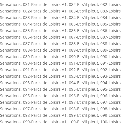
Sensations
,
081-Parcs de Loisirs A1
,
082-Et s'il pleut
,
082-Loisirs
Sensations
,
082-Parcs de Loisirs A1
,
083-Et s'il pleut
,
083-Loisirs
Sensations
,
083-Parcs de Loisirs A1
,
084-Et s'il pleut
,
084-Loisirs
Sensations
,
084-Parcs de Loisirs A1
,
085-Et s'il pleut
,
085-Loisirs
Sensations
,
085-Parcs de Loisirs A1
,
086-Et s'il pleut
,
086-Loisirs
Sensations
,
086-Parcs de Loisirs A1
,
087-Et s'il pleut
,
087-Loisirs
Sensations
,
087-Parcs de Loisirs A1
,
088-Et s'il pleut
,
088-Loisirs
Sensations
,
088-Parcs de Loisirs A1
,
089-Et s'il pleut
,
089-Loisirs
Sensations
,
089-Parcs de Loisirs A1
,
090-Et s'il pleut
,
090-Loisirs
Sensations
,
090-Parcs de Loisirs A1
,
091-Et s'il pleut
,
091-Loisirs
Sensations
,
091-Parcs de Loisirs A1
,
092-Et s'il pleut
,
092-Loisirs
Sensations
,
092-Parcs de Loisirs A1
,
093-Et s'il pleut
,
093-Loisirs
Sensations
,
093-Parcs de Loisirs A1
,
094-Et s'il pleut
,
094-Loisirs
Sensations
,
094-Parcs de Loisirs A1
,
095-Et s'il pleut
,
095-Loisirs
Sensations
,
095-Parcs de Loisirs A1
,
096-Et s'il pleut
,
096-Loisirs
Sensations
,
096-Parcs de Loisirs A1
,
097-Et s'il pleut
,
097-Loisirs
Sensations
,
097-Parcs de Loisirs A1
,
098-Et s'il pleut
,
098-Loisirs
Sensations
,
098-Parcs de Loisirs A1
,
099-Et s'il pleut
,
099-Loisirs
Sensations
,
099-Parcs de Loisirs A1
,
100-Et s'il pleut
,
100-Loisirs