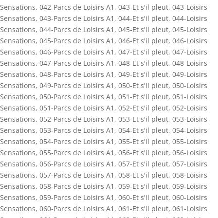
Sensations
,
042-Parcs de Loisirs A1
,
043-Et s'il pleut
,
043-Loisirs
Sensations
,
043-Parcs de Loisirs A1
,
044-Et s'il pleut
,
044-Loisirs
Sensations
,
044-Parcs de Loisirs A1
,
045-Et s'il pleut
,
045-Loisirs
Sensations
,
045-Parcs de Loisirs A1
,
046-Et s'il pleut
,
046-Loisirs
Sensations
,
046-Parcs de Loisirs A1
,
047-Et s'il pleut
,
047-Loisirs
Sensations
,
047-Parcs de Loisirs A1
,
048-Et s'il pleut
,
048-Loisirs
Sensations
,
048-Parcs de Loisirs A1
,
049-Et s'il pleut
,
049-Loisirs
Sensations
,
049-Parcs de Loisirs A1
,
050-Et s'il pleut
,
050-Loisirs
Sensations
,
050-Parcs de Loisirs A1
,
051-Et s'il pleut
,
051-Loisirs
Sensations
,
051-Parcs de Loisirs A1
,
052-Et s'il pleut
,
052-Loisirs
Sensations
,
052-Parcs de Loisirs A1
,
053-Et s'il pleut
,
053-Loisirs
Sensations
,
053-Parcs de Loisirs A1
,
054-Et s'il pleut
,
054-Loisirs
Sensations
,
054-Parcs de Loisirs A1
,
055-Et s'il pleut
,
055-Loisirs
Sensations
,
055-Parcs de Loisirs A1
,
056-Et s'il pleut
,
056-Loisirs
Sensations
,
056-Parcs de Loisirs A1
,
057-Et s'il pleut
,
057-Loisirs
Sensations
,
057-Parcs de Loisirs A1
,
058-Et s'il pleut
,
058-Loisirs
Sensations
,
058-Parcs de Loisirs A1
,
059-Et s'il pleut
,
059-Loisirs
Sensations
,
059-Parcs de Loisirs A1
,
060-Et s'il pleut
,
060-Loisirs
Sensations
,
060-Parcs de Loisirs A1
,
061-Et s'il pleut
,
061-Loisirs