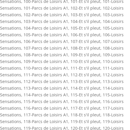
Sensations
,
100-Parcs de Loisirs A1
,
101-Et s'il pleut
,
101-Loisirs
Sensations
,
101-Parcs de Loisirs A1
,
102-Et s'il pleut
,
102-Loisirs
Sensations
,
102-Parcs de Loisirs A1
,
103-Et s'il pleut
,
103-Loisirs
Sensations
,
103-Parcs de Loisirs A1
,
104-Et s'il pleut
,
104-Loisirs
Sensations
,
104-Parcs de Loisirs A1
,
105-Et s'il pleut
,
105-Loisirs
Sensations
,
105-Parcs de Loisirs A1
,
106-Et s'il pleut
,
106-Loisirs
Sensations
,
106-Parcs de Loisirs A1
,
107-Et s'il pleut
,
107-Loisirs
Sensations
,
107-Parcs de Loisirs A1
,
108-Et s'il pleut
,
108-Loisirs
Sensations
,
108-Parcs de Loisirs A1
,
109-Et s'il pleut
,
109-Loisirs
Sensations
,
109-Parcs de Loisirs A1
,
110-Et s'il pleut
,
110-Loisirs
Sensations
,
110-Parcs de Loisirs A1
,
111-Et s'il pleut
,
111-Loisirs
Sensations
,
111-Parcs de Loisirs A1
,
112-Et s'il pleut
,
112-Loisirs
Sensations
,
112-Parcs de Loisirs A1
,
113-Et s'il pleut
,
113-Loisirs
Sensations
,
113-Parcs de Loisirs A1
,
114-Et s'il pleut
,
114-Loisirs
Sensations
,
114-Parcs de Loisirs A1
,
115-Et s'il pleut
,
115-Loisirs
Sensations
,
115-Parcs de Loisirs A1
,
116-Et s'il pleut
,
116-Loisirs
Sensations
,
116-Parcs de Loisirs A1
,
117-Et s'il pleut
,
117-Loisirs
Sensations
,
117-Parcs de Loisirs A1
,
118-Et s'il pleut
,
118-Loisirs
Sensations
,
118-Parcs de Loisirs A1
,
119-Et s'il pleut
,
119-Loisirs
Sensations
,
119-Parcs de Loisirs A1
,
120-Et s'il pleut
,
120-Loisirs