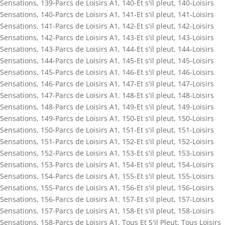
Sensations
,
139-Parcs de Loisirs A1
,
140-Et s'il pleut
,
140-Loisirs
Sensations
,
140-Parcs de Loisirs A1
,
141-Et s'il pleut
,
141-Loisirs
Sensations
,
141-Parcs de Loisirs A1
,
142-Et s'il pleut
,
142-Loisirs
Sensations
,
142-Parcs de Loisirs A1
,
143-Et s'il pleut
,
143-Loisirs
Sensations
,
143-Parcs de Loisirs A1
,
144-Et s'il pleut
,
144-Loisirs
Sensations
,
144-Parcs de Loisirs A1
,
145-Et s'il pleut
,
145-Loisirs
Sensations
,
145-Parcs de Loisirs A1
,
146-Et s'il pleut
,
146-Loisirs
Sensations
,
146-Parcs de Loisirs A1
,
147-Et s'il pleut
,
147-Loisirs
Sensations
,
147-Parcs de Loisirs A1
,
148-Et s'il pleut
,
148-Loisirs
Sensations
,
148-Parcs de Loisirs A1
,
149-Et s'il pleut
,
149-Loisirs
Sensations
,
149-Parcs de Loisirs A1
,
150-Et s'il pleut
,
150-Loisirs
Sensations
,
150-Parcs de Loisirs A1
,
151-Et s'il pleut
,
151-Loisirs
Sensations
,
151-Parcs de Loisirs A1
,
152-Et s'il pleut
,
152-Loisirs
Sensations
,
152-Parcs de Loisirs A1
,
153-Et s'il pleut
,
153-Loisirs
Sensations
,
153-Parcs de Loisirs A1
,
154-Et s'il pleut
,
154-Loisirs
Sensations
,
154-Parcs de Loisirs A1
,
155-Et s'il pleut
,
155-Loisirs
Sensations
,
155-Parcs de Loisirs A1
,
156-Et s'il pleut
,
156-Loisirs
Sensations
,
156-Parcs de Loisirs A1
,
157-Et s'il pleut
,
157-Loisirs
Sensations
,
157-Parcs de Loisirs A1
,
158-Et s'il pleut
,
158-Loisirs
Sensations
,
158-Parcs de Loisirs A1
,
Tous Et S'il Pleut
,
Tous Loisirs