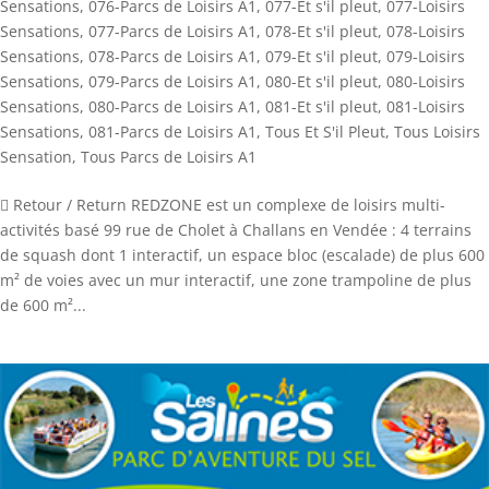
Sensations
,
076-Parcs de Loisirs A1
,
077-Et s'il pleut
,
077-Loisirs
Sensations
,
077-Parcs de Loisirs A1
,
078-Et s'il pleut
,
078-Loisirs
Sensations
,
078-Parcs de Loisirs A1
,
079-Et s'il pleut
,
079-Loisirs
Sensations
,
079-Parcs de Loisirs A1
,
080-Et s'il pleut
,
080-Loisirs
Sensations
,
080-Parcs de Loisirs A1
,
081-Et s'il pleut
,
081-Loisirs
Sensations
,
081-Parcs de Loisirs A1
,
Tous Et S'il Pleut
,
Tous Loisirs
Sensation
,
Tous Parcs de Loisirs A1
 Retour / Return REDZONE est un complexe de loisirs multi-
activités basé 99 rue de Cholet à Challans en Vendée : 4 terrains
de squash dont 1 interactif, un espace bloc (escalade) de plus 600
m² de voies avec un mur interactif, une zone trampoline de plus
de 600 m²...