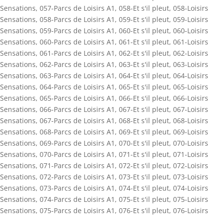
Sensations
,
057-Parcs de Loisirs A1
,
058-Et s'il pleut
,
058-Loisirs
Sensations
,
058-Parcs de Loisirs A1
,
059-Et s'il pleut
,
059-Loisirs
Sensations
,
059-Parcs de Loisirs A1
,
060-Et s'il pleut
,
060-Loisirs
Sensations
,
060-Parcs de Loisirs A1
,
061-Et s'il pleut
,
061-Loisirs
Sensations
,
061-Parcs de Loisirs A1
,
062-Et s'il pleut
,
062-Loisirs
Sensations
,
062-Parcs de Loisirs A1
,
063-Et s'il pleut
,
063-Loisirs
Sensations
,
063-Parcs de Loisirs A1
,
064-Et s'il pleut
,
064-Loisirs
Sensations
,
064-Parcs de Loisirs A1
,
065-Et s'il pleut
,
065-Loisirs
Sensations
,
065-Parcs de Loisirs A1
,
066-Et s'il pleut
,
066-Loisirs
Sensations
,
066-Parcs de Loisirs A1
,
067-Et s'il pleut
,
067-Loisirs
Sensations
,
067-Parcs de Loisirs A1
,
068-Et s'il pleut
,
068-Loisirs
Sensations
,
068-Parcs de Loisirs A1
,
069-Et s'il pleut
,
069-Loisirs
Sensations
,
069-Parcs de Loisirs A1
,
070-Et s'il pleut
,
070-Loisirs
Sensations
,
070-Parcs de Loisirs A1
,
071-Et s'il pleut
,
071-Loisirs
Sensations
,
071-Parcs de Loisirs A1
,
072-Et s'il pleut
,
072-Loisirs
Sensations
,
072-Parcs de Loisirs A1
,
073-Et s'il pleut
,
073-Loisirs
Sensations
,
073-Parcs de Loisirs A1
,
074-Et s'il pleut
,
074-Loisirs
Sensations
,
074-Parcs de Loisirs A1
,
075-Et s'il pleut
,
075-Loisirs
Sensations
,
075-Parcs de Loisirs A1
,
076-Et s'il pleut
,
076-Loisirs