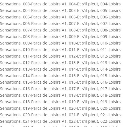
Sensations
,
003-Parcs de Loisirs A1
,
004-Et s'il pleut
,
004-Loisirs
Sensations
,
004-Parcs de Loisirs A1
,
005-Et s'il pleut
,
005-Loisirs
Sensations
,
005-Parcs de Loisirs A1
,
006-Et s'il pleut
,
006-Loisirs
Sensations
,
006-Parcs de Loisirs A1
,
007-Et s'il pleut
,
007-Loisirs
Sensations
,
007-Parcs de Loisirs A1
,
008-Et s'il pleut
,
008-Loisirs
Sensations
,
008-Parcs de Loisirs A1
,
009-Et s'il pleut
,
009-Loisirs
Sensations
,
009-Parcs de Loisirs A1
,
010-Et s'il pleut
,
010-Loisirs
Sensations
,
010-Parcs de Loisirs A1
,
011-Et s'il pleut
,
011-Loisirs
Sensations
,
011-Parcs de Loisirs A1
,
012-Et s'il pleut
,
012-Loisirs
Sensations
,
012-Parcs de Loisirs A1
,
013-Et s'il pleut
,
013-Loisirs
Sensations
,
013-Parcs de Loisirs A1
,
014-Et s'il pleut
,
014-Loisirs
Sensations
,
014-Parcs de Loisirs A1
,
015-Et s'il pleut
,
015-Loisirs
Sensations
,
015-Parcs de Loisirs A1
,
016-Et s'il pleut
,
016-Loisirs
Sensations
,
016-Parcs de Loisirs A1
,
017-Et s'il pleut
,
017-Loisirs
Sensations
,
017-Parcs de Loisirs A1
,
018-Et s'il pleut
,
018-Loisirs
Sensations
,
018-Parcs de Loisirs A1
,
019-Et s'il pleut
,
019-Loisirs
Sensations
,
019-Parcs de Loisirs A1
,
020-Et s'il pleut
,
020-Loisirs
Sensations
,
020-Parcs de Loisirs A1
,
021-Et s'il pleut
,
021-Loisirs
Sensations
,
021-Parcs de Loisirs A1
,
022-Et s'il pleut
,
022-Loisirs