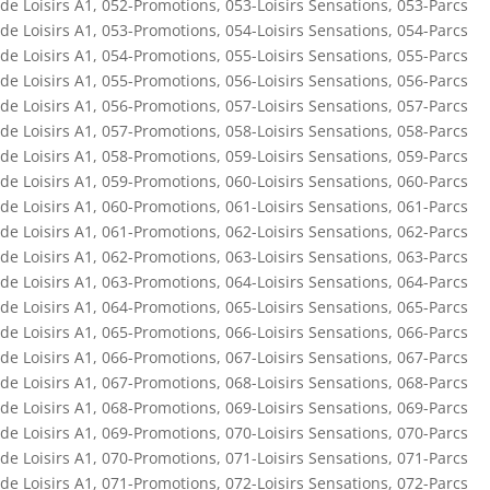
de Loisirs A1
,
052-Promotions
,
053-Loisirs Sensations
,
053-Parcs
de Loisirs A1
,
053-Promotions
,
054-Loisirs Sensations
,
054-Parcs
de Loisirs A1
,
054-Promotions
,
055-Loisirs Sensations
,
055-Parcs
de Loisirs A1
,
055-Promotions
,
056-Loisirs Sensations
,
056-Parcs
de Loisirs A1
,
056-Promotions
,
057-Loisirs Sensations
,
057-Parcs
de Loisirs A1
,
057-Promotions
,
058-Loisirs Sensations
,
058-Parcs
de Loisirs A1
,
058-Promotions
,
059-Loisirs Sensations
,
059-Parcs
de Loisirs A1
,
059-Promotions
,
060-Loisirs Sensations
,
060-Parcs
de Loisirs A1
,
060-Promotions
,
061-Loisirs Sensations
,
061-Parcs
de Loisirs A1
,
061-Promotions
,
062-Loisirs Sensations
,
062-Parcs
de Loisirs A1
,
062-Promotions
,
063-Loisirs Sensations
,
063-Parcs
de Loisirs A1
,
063-Promotions
,
064-Loisirs Sensations
,
064-Parcs
de Loisirs A1
,
064-Promotions
,
065-Loisirs Sensations
,
065-Parcs
de Loisirs A1
,
065-Promotions
,
066-Loisirs Sensations
,
066-Parcs
de Loisirs A1
,
066-Promotions
,
067-Loisirs Sensations
,
067-Parcs
de Loisirs A1
,
067-Promotions
,
068-Loisirs Sensations
,
068-Parcs
de Loisirs A1
,
068-Promotions
,
069-Loisirs Sensations
,
069-Parcs
de Loisirs A1
,
069-Promotions
,
070-Loisirs Sensations
,
070-Parcs
de Loisirs A1
,
070-Promotions
,
071-Loisirs Sensations
,
071-Parcs
de Loisirs A1
,
071-Promotions
,
072-Loisirs Sensations
,
072-Parcs