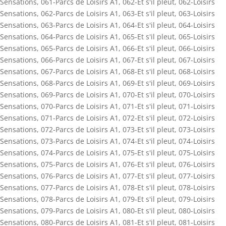
Sensations
,
061-Parcs de Loisirs A1
,
062-Et s'il pleut
,
062-Loisirs
Sensations
,
062-Parcs de Loisirs A1
,
063-Et s'il pleut
,
063-Loisirs
Sensations
,
063-Parcs de Loisirs A1
,
064-Et s'il pleut
,
064-Loisirs
Sensations
,
064-Parcs de Loisirs A1
,
065-Et s'il pleut
,
065-Loisirs
Sensations
,
065-Parcs de Loisirs A1
,
066-Et s'il pleut
,
066-Loisirs
Sensations
,
066-Parcs de Loisirs A1
,
067-Et s'il pleut
,
067-Loisirs
Sensations
,
067-Parcs de Loisirs A1
,
068-Et s'il pleut
,
068-Loisirs
Sensations
,
068-Parcs de Loisirs A1
,
069-Et s'il pleut
,
069-Loisirs
Sensations
,
069-Parcs de Loisirs A1
,
070-Et s'il pleut
,
070-Loisirs
Sensations
,
070-Parcs de Loisirs A1
,
071-Et s'il pleut
,
071-Loisirs
Sensations
,
071-Parcs de Loisirs A1
,
072-Et s'il pleut
,
072-Loisirs
Sensations
,
072-Parcs de Loisirs A1
,
073-Et s'il pleut
,
073-Loisirs
Sensations
,
073-Parcs de Loisirs A1
,
074-Et s'il pleut
,
074-Loisirs
Sensations
,
074-Parcs de Loisirs A1
,
075-Et s'il pleut
,
075-Loisirs
Sensations
,
075-Parcs de Loisirs A1
,
076-Et s'il pleut
,
076-Loisirs
Sensations
,
076-Parcs de Loisirs A1
,
077-Et s'il pleut
,
077-Loisirs
Sensations
,
077-Parcs de Loisirs A1
,
078-Et s'il pleut
,
078-Loisirs
Sensations
,
078-Parcs de Loisirs A1
,
079-Et s'il pleut
,
079-Loisirs
Sensations
,
079-Parcs de Loisirs A1
,
080-Et s'il pleut
,
080-Loisirs
Sensations
,
080-Parcs de Loisirs A1
,
081-Et s'il pleut
,
081-Loisirs