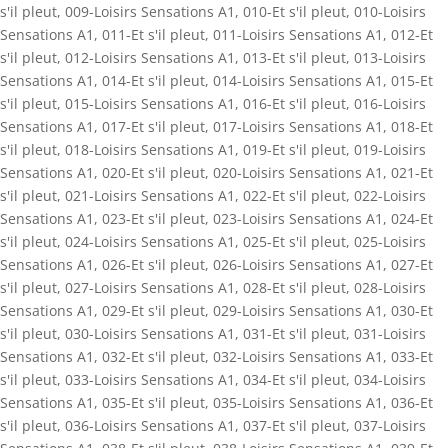
s'il pleut
,
009-Loisirs Sensations A1
,
010-Et s'il pleut
,
010-Loisirs
Sensations A1
,
011-Et s'il pleut
,
011-Loisirs Sensations A1
,
012-Et
s'il pleut
,
012-Loisirs Sensations A1
,
013-Et s'il pleut
,
013-Loisirs
Sensations A1
,
014-Et s'il pleut
,
014-Loisirs Sensations A1
,
015-Et
s'il pleut
,
015-Loisirs Sensations A1
,
016-Et s'il pleut
,
016-Loisirs
Sensations A1
,
017-Et s'il pleut
,
017-Loisirs Sensations A1
,
018-Et
s'il pleut
,
018-Loisirs Sensations A1
,
019-Et s'il pleut
,
019-Loisirs
Sensations A1
,
020-Et s'il pleut
,
020-Loisirs Sensations A1
,
021-Et
s'il pleut
,
021-Loisirs Sensations A1
,
022-Et s'il pleut
,
022-Loisirs
Sensations A1
,
023-Et s'il pleut
,
023-Loisirs Sensations A1
,
024-Et
s'il pleut
,
024-Loisirs Sensations A1
,
025-Et s'il pleut
,
025-Loisirs
Sensations A1
,
026-Et s'il pleut
,
026-Loisirs Sensations A1
,
027-Et
s'il pleut
,
027-Loisirs Sensations A1
,
028-Et s'il pleut
,
028-Loisirs
Sensations A1
,
029-Et s'il pleut
,
029-Loisirs Sensations A1
,
030-Et
s'il pleut
,
030-Loisirs Sensations A1
,
031-Et s'il pleut
,
031-Loisirs
Sensations A1
,
032-Et s'il pleut
,
032-Loisirs Sensations A1
,
033-Et
s'il pleut
,
033-Loisirs Sensations A1
,
034-Et s'il pleut
,
034-Loisirs
Sensations A1
,
035-Et s'il pleut
,
035-Loisirs Sensations A1
,
036-Et
s'il pleut
,
036-Loisirs Sensations A1
,
037-Et s'il pleut
,
037-Loisirs