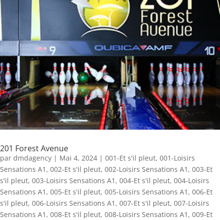
201 Forest Avenue
par
dmdagency
|
Mai 4, 2024
|
001-Et s'il pleut
,
001-Loisirs
Sensations A1
,
002-Et s'il pleut
,
002-Loisirs Sensations A1
,
003-Et
s'il pleut
,
003-Loisirs Sensations A1
,
004-Et s'il pleut
,
004-Loisirs
Sensations A1
,
005-Et s'il pleut
,
005-Loisirs Sensations A1
,
006-Et
s'il pleut
,
006-Loisirs Sensations A1
,
007-Et s'il pleut
,
007-Loisirs
Sensations A1
,
008-Et s'il pleut
,
008-Loisirs Sensations A1
,
009-Et