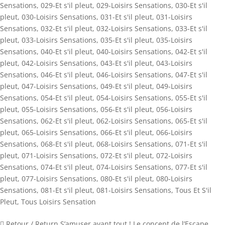
Sensations
,
029-Et s'il pleut
,
029-Loisirs Sensations
,
030-Et s'il
pleut
,
030-Loisirs Sensations
,
031-Et s'il pleut
,
031-Loisirs
Sensations
,
032-Et s'il pleut
,
032-Loisirs Sensations
,
033-Et s'il
pleut
,
033-Loisirs Sensations
,
035-Et s'il pleut
,
035-Loisirs
Sensations
,
040-Et s'il pleut
,
040-Loisirs Sensations
,
042-Et s'il
pleut
,
042-Loisirs Sensations
,
043-Et s'il pleut
,
043-Loisirs
Sensations
,
046-Et s'il pleut
,
046-Loisirs Sensations
,
047-Et s'il
pleut
,
047-Loisirs Sensations
,
049-Et s'il pleut
,
049-Loisirs
Sensations
,
054-Et s'il pleut
,
054-Loisirs Sensations
,
055-Et s'il
pleut
,
055-Loisirs Sensations
,
056-Et s'il pleut
,
056-Loisirs
Sensations
,
062-Et s'il pleut
,
062-Loisirs Sensations
,
065-Et s'il
pleut
,
065-Loisirs Sensations
,
066-Et s'il pleut
,
066-Loisirs
Sensations
,
068-Et s'il pleut
,
068-Loisirs Sensations
,
071-Et s'il
pleut
,
071-Loisirs Sensations
,
072-Et s'il pleut
,
072-Loisirs
Sensations
,
074-Et s'il pleut
,
074-Loisirs Sensations
,
077-Et s'il
pleut
,
077-Loisirs Sensations
,
080-Et s'il pleut
,
080-Loisirs
Sensations
,
081-Et s'il pleut
,
081-Loisirs Sensations
,
Tous Et S'il
Pleut
,
Tous Loisirs Sensation
 Retour / Return S’amuser avant tout ! Le concept de l’Escape