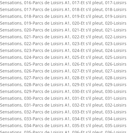
Sensations
,
016-Parcs de Loisirs A1
,
017-Et s'il pleut
,
017-Loisirs
Sensations
,
017-Parcs de Loisirs A1
,
018-Et s'il pleut
,
018-Loisirs
Sensations
,
018-Parcs de Loisirs A1
,
019-Et s'il pleut
,
019-Loisirs
Sensations
,
019-Parcs de Loisirs A1
,
020-Et s'il pleut
,
020-Loisirs
Sensations
,
020-Parcs de Loisirs A1
,
021-Et s'il pleut
,
021-Loisirs
Sensations
,
021-Parcs de Loisirs A1
,
022-Et s'il pleut
,
022-Loisirs
Sensations
,
022-Parcs de Loisirs A1
,
023-Et s'il pleut
,
023-Loisirs
Sensations
,
023-Parcs de Loisirs A1
,
024-Et s'il pleut
,
024-Loisirs
Sensations
,
024-Parcs de Loisirs A1
,
025-Et s'il pleut
,
025-Loisirs
Sensations
,
025-Parcs de Loisirs A1
,
026-Et s'il pleut
,
026-Loisirs
Sensations
,
026-Parcs de Loisirs A1
,
027-Et s'il pleut
,
027-Loisirs
Sensations
,
027-Parcs de Loisirs A1
,
028-Et s'il pleut
,
028-Loisirs
Sensations
,
028-Parcs de Loisirs A1
,
029-Et s'il pleut
,
029-Loisirs
Sensations
,
029-Parcs de Loisirs A1
,
030-Et s'il pleut
,
030-Loisirs
Sensations
,
030-Parcs de Loisirs A1
,
031-Et s'il pleut
,
031-Loisirs
Sensations
,
031-Parcs de Loisirs A1
,
032-Et s'il pleut
,
032-Loisirs
Sensations
,
032-Parcs de Loisirs A1
,
033-Et s'il pleut
,
033-Loisirs
Sensations
,
033-Parcs de Loisirs A1
,
034-Et s'il pleut
,
034-Loisirs
Sensations
,
034-Parcs de Loisirs A1
,
035-Et s'il pleut
,
035-Loisirs
Sensations
,
035-Parcs de Loisirs A1
,
036-Et s'il pleut
,
036-Loisirs