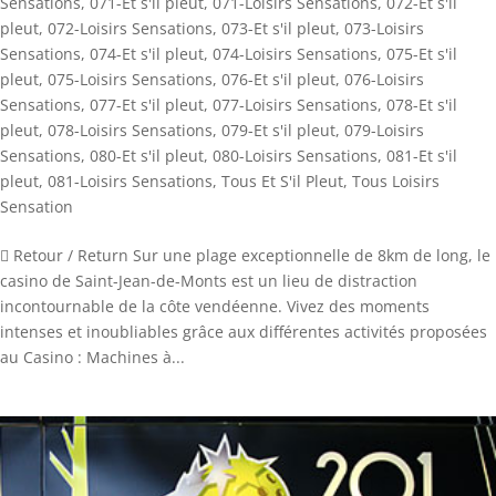
Sensations
,
071-Et s'il pleut
,
071-Loisirs Sensations
,
072-Et s'il
pleut
,
072-Loisirs Sensations
,
073-Et s'il pleut
,
073-Loisirs
Sensations
,
074-Et s'il pleut
,
074-Loisirs Sensations
,
075-Et s'il
pleut
,
075-Loisirs Sensations
,
076-Et s'il pleut
,
076-Loisirs
Sensations
,
077-Et s'il pleut
,
077-Loisirs Sensations
,
078-Et s'il
pleut
,
078-Loisirs Sensations
,
079-Et s'il pleut
,
079-Loisirs
Sensations
,
080-Et s'il pleut
,
080-Loisirs Sensations
,
081-Et s'il
pleut
,
081-Loisirs Sensations
,
Tous Et S'il Pleut
,
Tous Loisirs
Sensation
 Retour / Return Sur une plage exceptionnelle de 8km de long, le
casino de Saint-Jean-de-Monts est un lieu de distraction
incontournable de la côte vendéenne. Vivez des moments
intenses et inoubliables grâce aux différentes activités proposées
au Casino : Machines à...