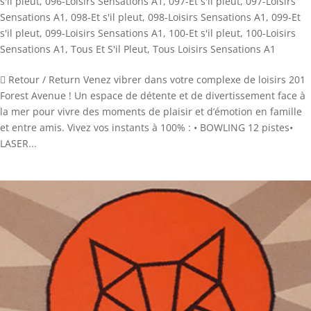
s'il pleut
,
096-Loisirs Sensations A1
,
097-Et s'il pleut
,
097-Loisirs
Sensations A1
,
098-Et s'il pleut
,
098-Loisirs Sensations A1
,
099-Et
s'il pleut
,
099-Loisirs Sensations A1
,
100-Et s'il pleut
,
100-Loisirs
Sensations A1
,
Tous Et S'il Pleut
,
Tous Loisirs Sensations A1
 Retour / Return Venez vibrer dans votre complexe de loisirs 201
Forest Avenue ! Un espace de détente et de divertissement face à
la mer pour vivre des moments de plaisir et d’émotion en famille
et entre amis. Vivez vos instants à 100% : • BOWLING 12 pistes•
LASER...