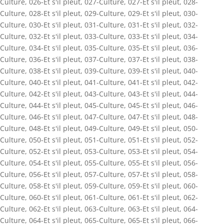
Culture
,
026-Et s'il pleut
,
027-Culture
,
027-Et s'il pleut
,
028-
Culture
,
028-Et s'il pleut
,
029-Culture
,
029-Et s'il pleut
,
030-
Culture
,
030-Et s'il pleut
,
031-Culture
,
031-Et s'il pleut
,
032-
Culture
,
032-Et s'il pleut
,
033-Culture
,
033-Et s'il pleut
,
034-
Culture
,
034-Et s'il pleut
,
035-Culture
,
035-Et s'il pleut
,
036-
Culture
,
036-Et s'il pleut
,
037-Culture
,
037-Et s'il pleut
,
038-
Culture
,
038-Et s'il pleut
,
039-Culture
,
039-Et s'il pleut
,
040-
Culture
,
040-Et s'il pleut
,
041-Culture
,
041-Et s'il pleut
,
042-
Culture
,
042-Et s'il pleut
,
043-Culture
,
043-Et s'il pleut
,
044-
Culture
,
044-Et s'il pleut
,
045-Culture
,
045-Et s'il pleut
,
046-
Culture
,
046-Et s'il pleut
,
047-Culture
,
047-Et s'il pleut
,
048-
Culture
,
048-Et s'il pleut
,
049-Culture
,
049-Et s'il pleut
,
050-
Culture
,
050-Et s'il pleut
,
051-Culture
,
051-Et s'il pleut
,
052-
Culture
,
052-Et s'il pleut
,
053-Culture
,
053-Et s'il pleut
,
054-
Culture
,
054-Et s'il pleut
,
055-Culture
,
055-Et s'il pleut
,
056-
Culture
,
056-Et s'il pleut
,
057-Culture
,
057-Et s'il pleut
,
058-
Culture
,
058-Et s'il pleut
,
059-Culture
,
059-Et s'il pleut
,
060-
Culture
,
060-Et s'il pleut
,
061-Culture
,
061-Et s'il pleut
,
062-
Culture
,
062-Et s'il pleut
,
063-Culture
,
063-Et s'il pleut
,
064-
Culture
,
064-Et s'il pleut
,
065-Culture
,
065-Et s'il pleut
,
066-