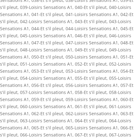
Sensations A1
,
038-Et s'il pleut
,
038-Loisirs Sensations A1
,
039-Et
s'il pleut
,
039-Loisirs Sensations A1
,
040-Et s'il pleut
,
040-Loisirs
Sensations A1
,
041-Et s'il pleut
,
041-Loisirs Sensations A1
,
042-Et
s'il pleut
,
042-Loisirs Sensations A1
,
043-Et s'il pleut
,
043-Loisirs
Sensations A1
,
044-Et s'il pleut
,
044-Loisirs Sensations A1
,
045-Et
s'il pleut
,
045-Loisirs Sensations A1
,
046-Et s'il pleut
,
046-Loisirs
Sensations A1
,
047-Et s'il pleut
,
047-Loisirs Sensations A1
,
048-Et
s'il pleut
,
048-Loisirs Sensations A1
,
049-Et s'il pleut
,
049-Loisirs
Sensations A1
,
050-Et s'il pleut
,
050-Loisirs Sensations A1
,
051-Et
s'il pleut
,
051-Loisirs Sensations A1
,
052-Et s'il pleut
,
052-Loisirs
Sensations A1
,
053-Et s'il pleut
,
053-Loisirs Sensations A1
,
054-Et
s'il pleut
,
054-Loisirs Sensations A1
,
055-Et s'il pleut
,
055-Loisirs
Sensations A1
,
056-Et s'il pleut
,
056-Loisirs Sensations A1
,
057-Et
s'il pleut
,
057-Loisirs Sensations A1
,
058-Et s'il pleut
,
058-Loisirs
Sensations A1
,
059-Et s'il pleut
,
059-Loisirs Sensations A1
,
060-Et
s'il pleut
,
060-Loisirs Sensations A1
,
061-Et s'il pleut
,
061-Loisirs
Sensations A1
,
062-Et s'il pleut
,
062-Loisirs Sensations A1
,
063-Et
s'il pleut
,
063-Loisirs Sensations A1
,
064-Et s'il pleut
,
064-Loisirs
Sensations A1
,
065-Et s'il pleut
,
065-Loisirs Sensations A1
,
066-Et
s'il pleut
,
066-Loisirs Sensations A1
,
067-Et s'il pleut
,
067-Loisirs