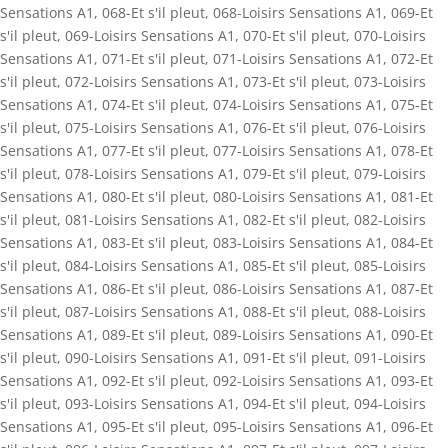
Sensations A1
,
068-Et s'il pleut
,
068-Loisirs Sensations A1
,
069-Et
s'il pleut
,
069-Loisirs Sensations A1
,
070-Et s'il pleut
,
070-Loisirs
Sensations A1
,
071-Et s'il pleut
,
071-Loisirs Sensations A1
,
072-Et
s'il pleut
,
072-Loisirs Sensations A1
,
073-Et s'il pleut
,
073-Loisirs
Sensations A1
,
074-Et s'il pleut
,
074-Loisirs Sensations A1
,
075-Et
s'il pleut
,
075-Loisirs Sensations A1
,
076-Et s'il pleut
,
076-Loisirs
Sensations A1
,
077-Et s'il pleut
,
077-Loisirs Sensations A1
,
078-Et
s'il pleut
,
078-Loisirs Sensations A1
,
079-Et s'il pleut
,
079-Loisirs
Sensations A1
,
080-Et s'il pleut
,
080-Loisirs Sensations A1
,
081-Et
s'il pleut
,
081-Loisirs Sensations A1
,
082-Et s'il pleut
,
082-Loisirs
Sensations A1
,
083-Et s'il pleut
,
083-Loisirs Sensations A1
,
084-Et
s'il pleut
,
084-Loisirs Sensations A1
,
085-Et s'il pleut
,
085-Loisirs
Sensations A1
,
086-Et s'il pleut
,
086-Loisirs Sensations A1
,
087-Et
s'il pleut
,
087-Loisirs Sensations A1
,
088-Et s'il pleut
,
088-Loisirs
Sensations A1
,
089-Et s'il pleut
,
089-Loisirs Sensations A1
,
090-Et
s'il pleut
,
090-Loisirs Sensations A1
,
091-Et s'il pleut
,
091-Loisirs
Sensations A1
,
092-Et s'il pleut
,
092-Loisirs Sensations A1
,
093-Et
s'il pleut
,
093-Loisirs Sensations A1
,
094-Et s'il pleut
,
094-Loisirs
Sensations A1
,
095-Et s'il pleut
,
095-Loisirs Sensations A1
,
096-Et