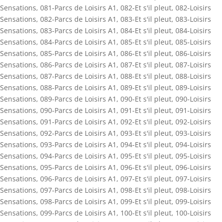
Sensations
,
081-Parcs de Loisirs A1
,
082-Et s'il pleut
,
082-Loisirs
Sensations
,
082-Parcs de Loisirs A1
,
083-Et s'il pleut
,
083-Loisirs
Sensations
,
083-Parcs de Loisirs A1
,
084-Et s'il pleut
,
084-Loisirs
Sensations
,
084-Parcs de Loisirs A1
,
085-Et s'il pleut
,
085-Loisirs
Sensations
,
085-Parcs de Loisirs A1
,
086-Et s'il pleut
,
086-Loisirs
Sensations
,
086-Parcs de Loisirs A1
,
087-Et s'il pleut
,
087-Loisirs
Sensations
,
087-Parcs de Loisirs A1
,
088-Et s'il pleut
,
088-Loisirs
Sensations
,
088-Parcs de Loisirs A1
,
089-Et s'il pleut
,
089-Loisirs
Sensations
,
089-Parcs de Loisirs A1
,
090-Et s'il pleut
,
090-Loisirs
Sensations
,
090-Parcs de Loisirs A1
,
091-Et s'il pleut
,
091-Loisirs
Sensations
,
091-Parcs de Loisirs A1
,
092-Et s'il pleut
,
092-Loisirs
Sensations
,
092-Parcs de Loisirs A1
,
093-Et s'il pleut
,
093-Loisirs
Sensations
,
093-Parcs de Loisirs A1
,
094-Et s'il pleut
,
094-Loisirs
Sensations
,
094-Parcs de Loisirs A1
,
095-Et s'il pleut
,
095-Loisirs
Sensations
,
095-Parcs de Loisirs A1
,
096-Et s'il pleut
,
096-Loisirs
Sensations
,
096-Parcs de Loisirs A1
,
097-Et s'il pleut
,
097-Loisirs
Sensations
,
097-Parcs de Loisirs A1
,
098-Et s'il pleut
,
098-Loisirs
Sensations
,
098-Parcs de Loisirs A1
,
099-Et s'il pleut
,
099-Loisirs
Sensations
,
099-Parcs de Loisirs A1
,
100-Et s'il pleut
,
100-Loisirs