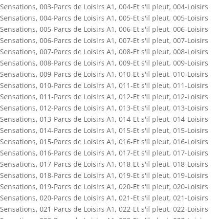
Sensations
,
003-Parcs de Loisirs A1
,
004-Et s'il pleut
,
004-Loisirs
Sensations
,
004-Parcs de Loisirs A1
,
005-Et s'il pleut
,
005-Loisirs
Sensations
,
005-Parcs de Loisirs A1
,
006-Et s'il pleut
,
006-Loisirs
Sensations
,
006-Parcs de Loisirs A1
,
007-Et s'il pleut
,
007-Loisirs
Sensations
,
007-Parcs de Loisirs A1
,
008-Et s'il pleut
,
008-Loisirs
Sensations
,
008-Parcs de Loisirs A1
,
009-Et s'il pleut
,
009-Loisirs
Sensations
,
009-Parcs de Loisirs A1
,
010-Et s'il pleut
,
010-Loisirs
Sensations
,
010-Parcs de Loisirs A1
,
011-Et s'il pleut
,
011-Loisirs
Sensations
,
011-Parcs de Loisirs A1
,
012-Et s'il pleut
,
012-Loisirs
Sensations
,
012-Parcs de Loisirs A1
,
013-Et s'il pleut
,
013-Loisirs
Sensations
,
013-Parcs de Loisirs A1
,
014-Et s'il pleut
,
014-Loisirs
Sensations
,
014-Parcs de Loisirs A1
,
015-Et s'il pleut
,
015-Loisirs
Sensations
,
015-Parcs de Loisirs A1
,
016-Et s'il pleut
,
016-Loisirs
Sensations
,
016-Parcs de Loisirs A1
,
017-Et s'il pleut
,
017-Loisirs
Sensations
,
017-Parcs de Loisirs A1
,
018-Et s'il pleut
,
018-Loisirs
Sensations
,
018-Parcs de Loisirs A1
,
019-Et s'il pleut
,
019-Loisirs
Sensations
,
019-Parcs de Loisirs A1
,
020-Et s'il pleut
,
020-Loisirs
Sensations
,
020-Parcs de Loisirs A1
,
021-Et s'il pleut
,
021-Loisirs
Sensations
,
021-Parcs de Loisirs A1
,
022-Et s'il pleut
,
022-Loisirs