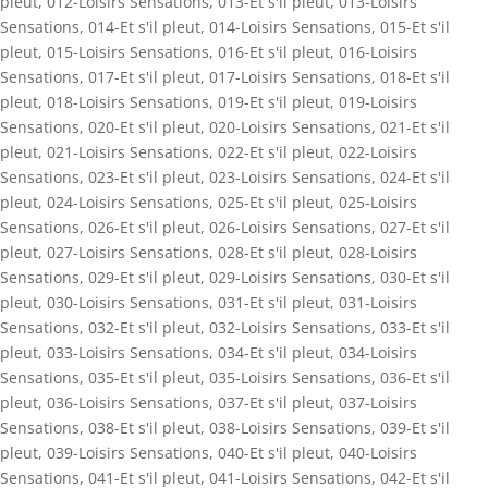
pleut
,
012-Loisirs Sensations
,
013-Et s'il pleut
,
013-Loisirs
Sensations
,
014-Et s'il pleut
,
014-Loisirs Sensations
,
015-Et s'il
pleut
,
015-Loisirs Sensations
,
016-Et s'il pleut
,
016-Loisirs
Sensations
,
017-Et s'il pleut
,
017-Loisirs Sensations
,
018-Et s'il
pleut
,
018-Loisirs Sensations
,
019-Et s'il pleut
,
019-Loisirs
Sensations
,
020-Et s'il pleut
,
020-Loisirs Sensations
,
021-Et s'il
pleut
,
021-Loisirs Sensations
,
022-Et s'il pleut
,
022-Loisirs
Sensations
,
023-Et s'il pleut
,
023-Loisirs Sensations
,
024-Et s'il
pleut
,
024-Loisirs Sensations
,
025-Et s'il pleut
,
025-Loisirs
Sensations
,
026-Et s'il pleut
,
026-Loisirs Sensations
,
027-Et s'il
pleut
,
027-Loisirs Sensations
,
028-Et s'il pleut
,
028-Loisirs
Sensations
,
029-Et s'il pleut
,
029-Loisirs Sensations
,
030-Et s'il
pleut
,
030-Loisirs Sensations
,
031-Et s'il pleut
,
031-Loisirs
Sensations
,
032-Et s'il pleut
,
032-Loisirs Sensations
,
033-Et s'il
pleut
,
033-Loisirs Sensations
,
034-Et s'il pleut
,
034-Loisirs
Sensations
,
035-Et s'il pleut
,
035-Loisirs Sensations
,
036-Et s'il
pleut
,
036-Loisirs Sensations
,
037-Et s'il pleut
,
037-Loisirs
Sensations
,
038-Et s'il pleut
,
038-Loisirs Sensations
,
039-Et s'il
pleut
,
039-Loisirs Sensations
,
040-Et s'il pleut
,
040-Loisirs
Sensations
,
041-Et s'il pleut
,
041-Loisirs Sensations
,
042-Et s'il