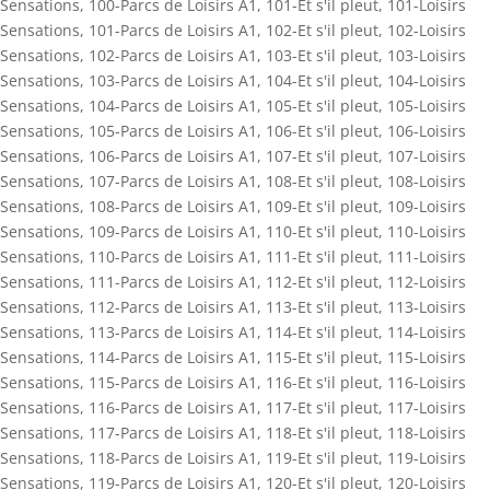
Sensations
,
100-Parcs de Loisirs A1
,
101-Et s'il pleut
,
101-Loisirs
Sensations
,
101-Parcs de Loisirs A1
,
102-Et s'il pleut
,
102-Loisirs
Sensations
,
102-Parcs de Loisirs A1
,
103-Et s'il pleut
,
103-Loisirs
Sensations
,
103-Parcs de Loisirs A1
,
104-Et s'il pleut
,
104-Loisirs
Sensations
,
104-Parcs de Loisirs A1
,
105-Et s'il pleut
,
105-Loisirs
Sensations
,
105-Parcs de Loisirs A1
,
106-Et s'il pleut
,
106-Loisirs
Sensations
,
106-Parcs de Loisirs A1
,
107-Et s'il pleut
,
107-Loisirs
Sensations
,
107-Parcs de Loisirs A1
,
108-Et s'il pleut
,
108-Loisirs
Sensations
,
108-Parcs de Loisirs A1
,
109-Et s'il pleut
,
109-Loisirs
Sensations
,
109-Parcs de Loisirs A1
,
110-Et s'il pleut
,
110-Loisirs
Sensations
,
110-Parcs de Loisirs A1
,
111-Et s'il pleut
,
111-Loisirs
Sensations
,
111-Parcs de Loisirs A1
,
112-Et s'il pleut
,
112-Loisirs
Sensations
,
112-Parcs de Loisirs A1
,
113-Et s'il pleut
,
113-Loisirs
Sensations
,
113-Parcs de Loisirs A1
,
114-Et s'il pleut
,
114-Loisirs
Sensations
,
114-Parcs de Loisirs A1
,
115-Et s'il pleut
,
115-Loisirs
Sensations
,
115-Parcs de Loisirs A1
,
116-Et s'il pleut
,
116-Loisirs
Sensations
,
116-Parcs de Loisirs A1
,
117-Et s'il pleut
,
117-Loisirs
Sensations
,
117-Parcs de Loisirs A1
,
118-Et s'il pleut
,
118-Loisirs
Sensations
,
118-Parcs de Loisirs A1
,
119-Et s'il pleut
,
119-Loisirs
Sensations
,
119-Parcs de Loisirs A1
,
120-Et s'il pleut
,
120-Loisirs