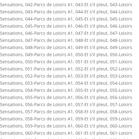
Sensations
,
042-Parcs de Loisirs A1
,
043-Et s'il pleut
,
043-Loisirs
Sensations
,
043-Parcs de Loisirs A1
,
044-Et s'il pleut
,
044-Loisirs
Sensations
,
044-Parcs de Loisirs A1
,
045-Et s'il pleut
,
045-Loisirs
Sensations
,
045-Parcs de Loisirs A1
,
046-Et s'il pleut
,
046-Loisirs
Sensations
,
046-Parcs de Loisirs A1
,
047-Et s'il pleut
,
047-Loisirs
Sensations
,
047-Parcs de Loisirs A1
,
048-Et s'il pleut
,
048-Loisirs
Sensations
,
048-Parcs de Loisirs A1
,
049-Et s'il pleut
,
049-Loisirs
Sensations
,
049-Parcs de Loisirs A1
,
050-Et s'il pleut
,
050-Loisirs
Sensations
,
050-Parcs de Loisirs A1
,
051-Et s'il pleut
,
051-Loisirs
Sensations
,
051-Parcs de Loisirs A1
,
052-Et s'il pleut
,
052-Loisirs
Sensations
,
052-Parcs de Loisirs A1
,
053-Et s'il pleut
,
053-Loisirs
Sensations
,
053-Parcs de Loisirs A1
,
054-Et s'il pleut
,
054-Loisirs
Sensations
,
054-Parcs de Loisirs A1
,
055-Et s'il pleut
,
055-Loisirs
Sensations
,
055-Parcs de Loisirs A1
,
056-Et s'il pleut
,
056-Loisirs
Sensations
,
056-Parcs de Loisirs A1
,
057-Et s'il pleut
,
057-Loisirs
Sensations
,
057-Parcs de Loisirs A1
,
058-Et s'il pleut
,
058-Loisirs
Sensations
,
058-Parcs de Loisirs A1
,
059-Et s'il pleut
,
059-Loisirs
Sensations
,
059-Parcs de Loisirs A1
,
060-Et s'il pleut
,
060-Loisirs
Sensations
,
060-Parcs de Loisirs A1
,
061-Et s'il pleut
,
061-Loisirs