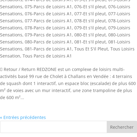
Sensations
,
075-Parcs de Loisirs A1
,
076-Et s'il pleut
,
076-Loisirs
Sensations
,
076-Parcs de Loisirs A1
,
077-Et s'il pleut
,
077-Loisirs
Sensations
,
077-Parcs de Loisirs A1
,
078-Et s'il pleut
,
078-Loisirs
Sensations
,
078-Parcs de Loisirs A1
,
079-Et s'il pleut
,
079-Loisirs
Sensations
,
079-Parcs de Loisirs A1
,
080-Et s'il pleut
,
080-Loisirs
Sensations
,
080-Parcs de Loisirs A1
,
081-Et s'il pleut
,
081-Loisirs
Sensations
,
081-Parcs de Loisirs A1
,
Tous Et S'il Pleut
,
Tous Loisirs
Sensation
,
Tous Parcs de Loisirs A1
 Retour / Return REDZONE est un complexe de loisirs multi-
activités basé 99 rue de Cholet à Challans en Vendée : 4 terrains
de squash dont 1 interactif, un espace bloc (escalade) de plus 600
m² de voies avec un mur interactif, une zone trampoline de plus
de 600 m²...
« Entrées précédentes
Rechercher