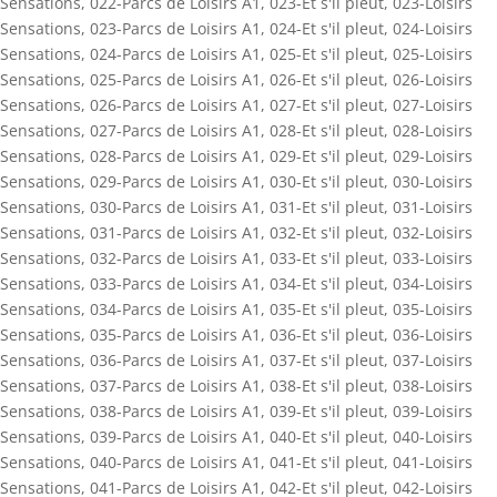
Sensations
,
022-Parcs de Loisirs A1
,
023-Et s'il pleut
,
023-Loisirs
Sensations
,
023-Parcs de Loisirs A1
,
024-Et s'il pleut
,
024-Loisirs
Sensations
,
024-Parcs de Loisirs A1
,
025-Et s'il pleut
,
025-Loisirs
Sensations
,
025-Parcs de Loisirs A1
,
026-Et s'il pleut
,
026-Loisirs
Sensations
,
026-Parcs de Loisirs A1
,
027-Et s'il pleut
,
027-Loisirs
Sensations
,
027-Parcs de Loisirs A1
,
028-Et s'il pleut
,
028-Loisirs
Sensations
,
028-Parcs de Loisirs A1
,
029-Et s'il pleut
,
029-Loisirs
Sensations
,
029-Parcs de Loisirs A1
,
030-Et s'il pleut
,
030-Loisirs
Sensations
,
030-Parcs de Loisirs A1
,
031-Et s'il pleut
,
031-Loisirs
Sensations
,
031-Parcs de Loisirs A1
,
032-Et s'il pleut
,
032-Loisirs
Sensations
,
032-Parcs de Loisirs A1
,
033-Et s'il pleut
,
033-Loisirs
Sensations
,
033-Parcs de Loisirs A1
,
034-Et s'il pleut
,
034-Loisirs
Sensations
,
034-Parcs de Loisirs A1
,
035-Et s'il pleut
,
035-Loisirs
Sensations
,
035-Parcs de Loisirs A1
,
036-Et s'il pleut
,
036-Loisirs
Sensations
,
036-Parcs de Loisirs A1
,
037-Et s'il pleut
,
037-Loisirs
Sensations
,
037-Parcs de Loisirs A1
,
038-Et s'il pleut
,
038-Loisirs
Sensations
,
038-Parcs de Loisirs A1
,
039-Et s'il pleut
,
039-Loisirs
Sensations
,
039-Parcs de Loisirs A1
,
040-Et s'il pleut
,
040-Loisirs
Sensations
,
040-Parcs de Loisirs A1
,
041-Et s'il pleut
,
041-Loisirs
Sensations
,
041-Parcs de Loisirs A1
,
042-Et s'il pleut
,
042-Loisirs