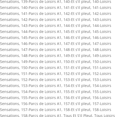
Sensations
,
139-Parcs de Loisirs A1
,
140-Et s'il pleut
,
140-Loisirs
Sensations
,
140-Parcs de Loisirs A1
,
141-Et s'il pleut
,
141-Loisirs
Sensations
,
141-Parcs de Loisirs A1
,
142-Et s'il pleut
,
142-Loisirs
Sensations
,
142-Parcs de Loisirs A1
,
143-Et s'il pleut
,
143-Loisirs
Sensations
,
143-Parcs de Loisirs A1
,
144-Et s'il pleut
,
144-Loisirs
Sensations
,
144-Parcs de Loisirs A1
,
145-Et s'il pleut
,
145-Loisirs
Sensations
,
145-Parcs de Loisirs A1
,
146-Et s'il pleut
,
146-Loisirs
Sensations
,
146-Parcs de Loisirs A1
,
147-Et s'il pleut
,
147-Loisirs
Sensations
,
147-Parcs de Loisirs A1
,
148-Et s'il pleut
,
148-Loisirs
Sensations
,
148-Parcs de Loisirs A1
,
149-Et s'il pleut
,
149-Loisirs
Sensations
,
149-Parcs de Loisirs A1
,
150-Et s'il pleut
,
150-Loisirs
Sensations
,
150-Parcs de Loisirs A1
,
151-Et s'il pleut
,
151-Loisirs
Sensations
,
151-Parcs de Loisirs A1
,
152-Et s'il pleut
,
152-Loisirs
Sensations
,
152-Parcs de Loisirs A1
,
153-Et s'il pleut
,
153-Loisirs
Sensations
,
153-Parcs de Loisirs A1
,
154-Et s'il pleut
,
154-Loisirs
Sensations
,
154-Parcs de Loisirs A1
,
155-Et s'il pleut
,
155-Loisirs
Sensations
,
155-Parcs de Loisirs A1
,
156-Et s'il pleut
,
156-Loisirs
Sensations
,
156-Parcs de Loisirs A1
,
157-Et s'il pleut
,
157-Loisirs
Sensations
,
157-Parcs de Loisirs A1
,
158-Et s'il pleut
,
158-Loisirs
Sensations
,
158-Parcs de Loisirs A1
,
Tous Et S'il Pleut
,
Tous Loisirs