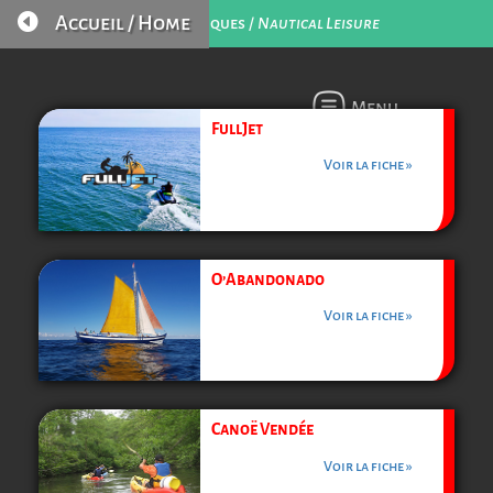

Accueil / Home
Loisirs Nautiques /
Nautical Leisure
Menu
FullJet
Voir la fiche »
O’Abandonado
Voir la fiche »
Canoë Vendée
Voir la fiche »